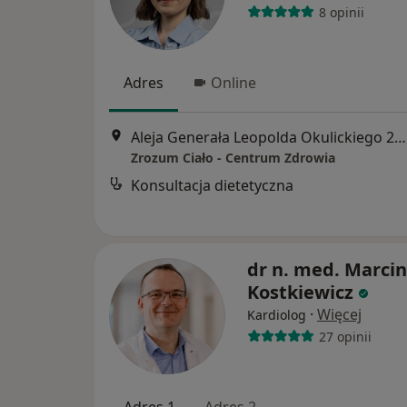
8 opinii
Adres
Online
Aleja Generała Leopolda Okulickiego 20 Lokal b12, Rzeszów
Zrozum Ciało - Centrum Zdrowia
Konsultacja dietetyczna
dr n. med. Marcin
Kostkiewicz
·
Więcej
Kardiolog
27 opinii