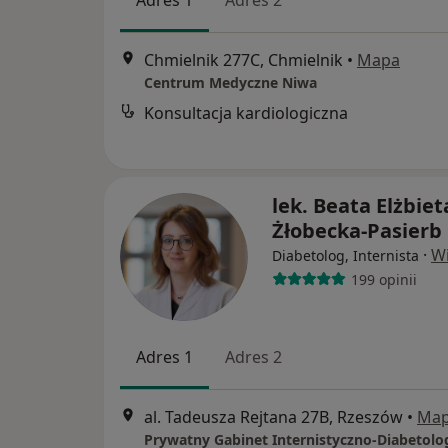
Adres 1
Adres 2
Chmielnik 277C, Chmielnik
•
Mapa
Centrum Medyczne Niwa
Konsultacja kardiologiczna
lek. Beata Elżbiet
Żłobecka-Pasierb
·
Wi
Diabetolog, Internista
199 opinii
Adres 1
Adres 2
al. Tadeusza Rejtana 27B, Rzeszów
•
Ma