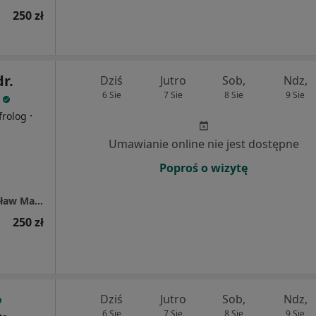
250 zł
dr.
Dziś
Jutro
Sob,
Ndz,
6 Sie
7 Sie
8 Sie
9 Sie
·
frolog
Umawianie online nie jest dostępne
Poproś o wizytę
Prywatny Gabinet Specjalistyczny lek. Mirosław Maziarz
250 zł
Dziś
Jutro
Sob,
Ndz,
6 Sie
7 Sie
8 Sie
9 Sie