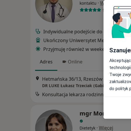
·
Więcej
kontaktu
917 opinii
Indywidualne podejście do pacjenta
Ukończony Uniwersytet Medyczny w Ło
Przyjmuję również w weekendy i święta
Szanuje
Akceptując
Adres
Online
technologii
Twoje zwyc
Hetmańska 36/13, Rzeszów
•
Mapa
zaktualizo
DR LUKE Łukasz Trzeciak (Gabinet Online)
do polityk 
mgr Monika Wini
·
Więcej
Dietetyk