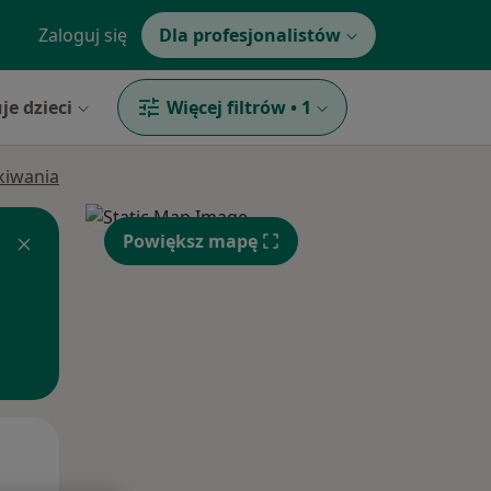
Zaloguj się
Dla profesjonalistów
je dzieci
Więcej filtrów
•
1
ukiwania
Powiększ mapę
Pon,
Wt,
Śr,
10 Sie
11 Sie
12 Sie