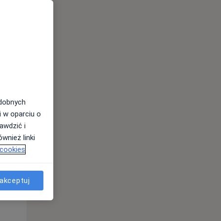
odobnych
i w oparciu o
awdzić i
wnież linki
 cookies
akceptuj
Pon,
Wt,
Śr,
10 Sie
11 Sie
12 Sie