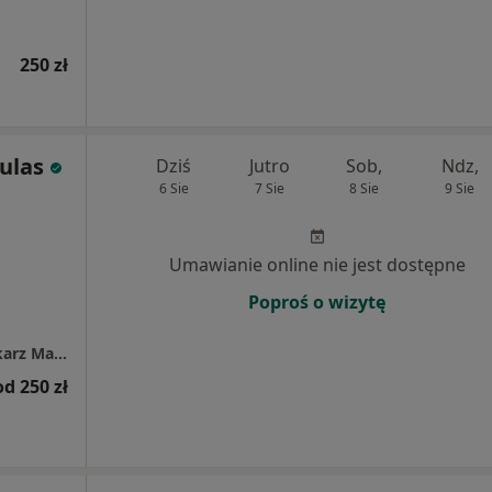
250 zł
ulas
Dziś
Jutro
Sob,
Ndz,
6 Sie
7 Sie
8 Sie
9 Sie
Umawianie online nie jest dostępne
Poproś o wizytę
Gabinet Internistyczno- Diabetologiczny Lekarz Małgorzata Dulas
od 250 zł