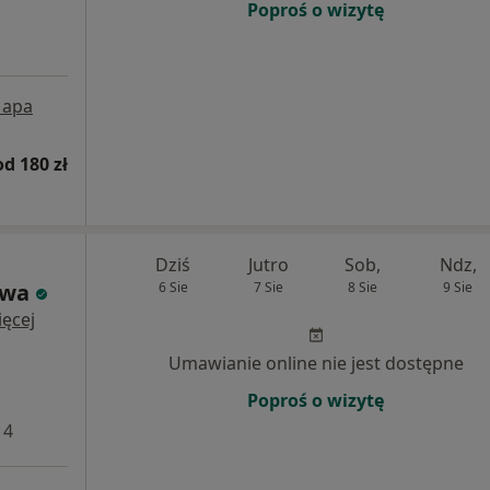
Poproś o wizytę
apa
od 180 zł
Dziś
Jutro
Sob,
Ndz,
awa
6 Sie
7 Sie
8 Sie
9 Sie
ęcej
Umawianie online nie jest dostępne
Poproś o wizytę
 4