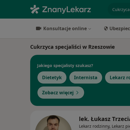
specjaliz
Konsultacje online
Ubezpiec
Cukrzyca specjaliści w Rzeszowie
Jakiego specjalisty szukasz?
Dietetyk
Internista
Lekarz r
Zobacz więcej
lek. Łukasz Trzec
Lekarz rodzinny, Lekarz p