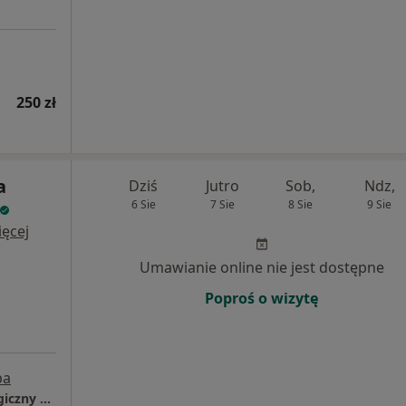
250 zł
a
Dziś
Jutro
Sob,
Ndz,
6 Sie
7 Sie
8 Sie
9 Sie
ęcej
Umawianie online nie jest dostępne
Poproś o wizytę
pa
Prywatny Gabinet Internistyczno-Diabetologiczny Beata Żłobecka-Pasierb