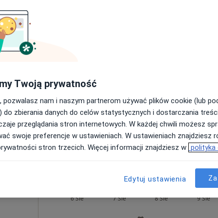
Umawianie online nie jest dostępne
Poproś o wizytę
dzi
.
my Twoją prywatność
, pozwalasz nam i naszym partnerom używać plików cookie (lub p
) do zbierania danych do celów statystycznych i dostarczania treśc
zaje przeglądania stron internetowych. W każdej chwili możesz spr
wać swoje preferencje w ustawieniach. W ustawieniach znajdziesz ró
prywatności stron trzecich. Więcej informacji znajdziesz w
polityka
Konsultacja lekarza rodzinnego przez telefon
150 zł
Za
Edytuj ustawienia
arska
Dziś
Jutro
Sob,
Ndz,
6 Sie
7 Sie
8 Sie
9 Sie