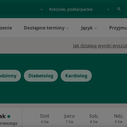
acja, badanie lub nazwisko
miasto lub dzielnica
zenie
Dostępne terminy
Język
Przyjmu
Jak działają wyniki wysz
odzinny
Diabetolog
Kardiolog
iak
Dziś
Jutro
Sob,
Ndz,
6 Sie
7 Sie
8 Sie
9 Sie
ierwszego