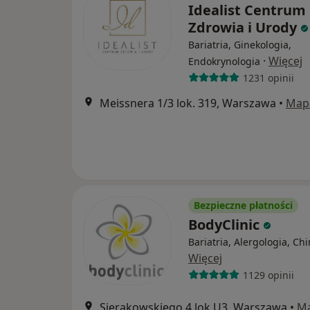
Idealist Centrum
Zdrowia i Urody
Bariatria, Ginekologia,
·
Więcej
Endokrynologia
1231 opinii
Meissnera 1/3 lok. 319, Warszawa
•
Map
Bezpieczne płatności
BodyClinic
Bariatria, Alergologia, Chi
Więcej
1129 opinii
Sierakowskiego 4 lok.U3, Warszawa
•
M