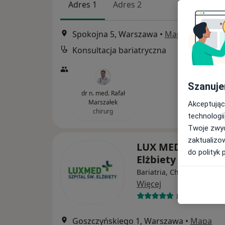
Adres 1
Adres 2
Spokojna 5, Warszawa
•
Mapa
Konsultacja bariatryczna
Szanuje
dr n. med. Rafał
Marszałek
Akceptując
chirurg
technologii
Twoje zwyc
zaktualizo
LUX MED Szpital 
do polityk 
Elżbiety
Bariatria, Chirurgia, Onko
Więcej
877 opinii
Goszczyńskiego 1, Warszawa
•
Mapa