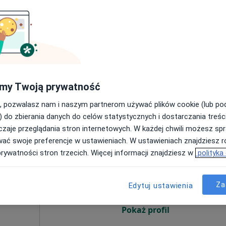
300 zł
my Twoją prywatność
, pozwalasz nam i naszym partnerom używać plików cookie (lub p
) do zbierania danych do celów statystycznych i dostarczania treśc
zaje przeglądania stron internetowych. W każdej chwili możesz spr
wać swoje preferencje w ustawieniach. W ustawieniach znajdziesz ró
Św.
Dziś
Jutro
Ndz,
Pon,
prywatności stron trzecich. Więcej informacji znajdziesz w
polityka
7 Sie
8 Sie
9 Sie
10 Sie
·
logia
Za
Edytuj ustawienia
Umawianie online nie jest dostępne
Pokaż profil