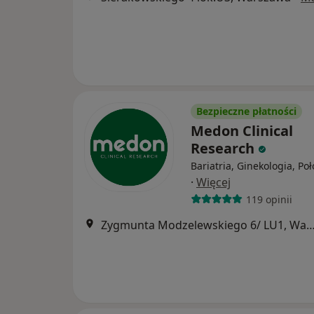
Bezpieczne płatności
Medon Clinical
Research
Bariatria, Ginekologia, Po
·
Więcej
119 opinii
Zygmunta Modzelewskiego 6/ LU1, W