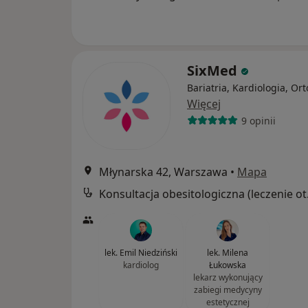
SixMed
Bariatria, Kardiologia, Or
Więcej
9 opinii
Młynarska 42, Warszawa
•
Mapa
Konsult
lek. Emil Niedziński
lek. Milena
kardiolog
Łukowska
lekarz wykonujący
zabiegi medycyny
estetycznej