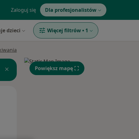
Zaloguj się
Dla profesjonalistów
je dzieci
Więcej filtrów
•
1
ukiwania
Powiększ mapę
Wt,
Śr,
Czw,
11 Sie
12 Sie
13 Sie