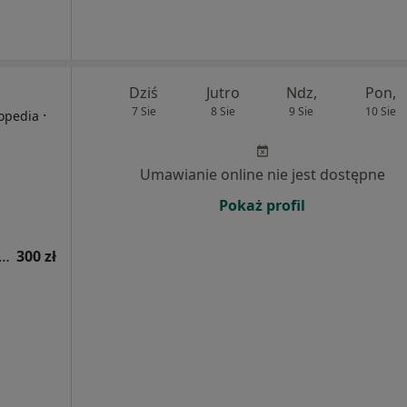
Dziś
Jutro
Ndz,
Pon,
7 Sie
8 Sie
9 Sie
10 Sie
·
topedia
Umawianie online nie jest dostępne
Pokaż profil
acja obesitologiczna (leczenie otyłości)
300 zł