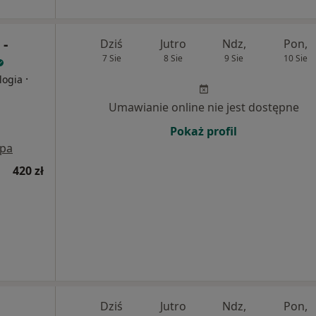
 -
Dziś
Jutro
Ndz,
Pon,
7 Sie
8 Sie
9 Sie
10 Sie
·
logia
Umawianie online nie jest dostępne
Pokaż profil
pa
420 zł
Dziś
Jutro
Ndz,
Pon,