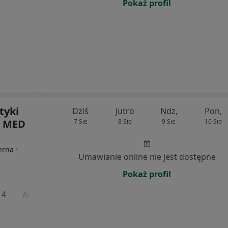
Pokaż profil
tyki
Dziś
Jutro
Ndz,
Pon,
I MED
7 Sie
8 Sie
9 Sie
10 Sie
·
terna
Umawianie online nie jest dostępne
Pokaż profil
 4
Adres 5