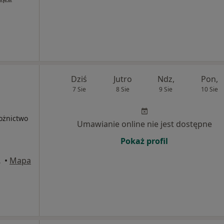
Dziś
Jutro
Ndz,
Pon,
7 Sie
8 Sie
9 Sie
10 Sie
łożnictwo
Umawianie online nie jest dostępne
Pokaż profil
arszawa
•
Mapa