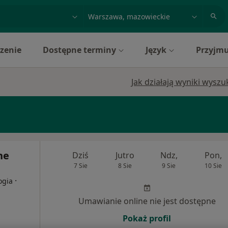
acja, badanie lub nazwisko
miasto lub dzielnica
zenie
Dostępne terminy
Język
Przyjmu
Jak działają wyniki wysz
ne
Dziś
Jutro
Ndz,
Pon,
7 Sie
8 Sie
9 Sie
10 Sie
·
ogia
Umawianie online nie jest dostępne
Pokaż profil