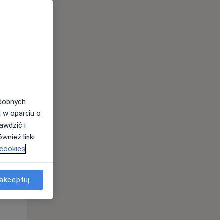
odobnych
i w oparciu o
awdzić i
wnież linki
Wt,
Śr,
Czw,
 cookies
11 Sie
12 Sie
13 Sie
akceptuj