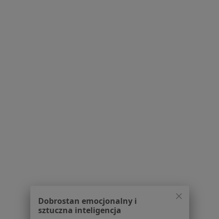
Centrum Medyczne HAN-MEDICA
·
Więcej
Alergologia, Ginekologia, Położnictwo
aleja Matki Bożej Fatimskiej 94, Wadowice
•
Mapa
Brak dostępnych specjalistów z wolnymi terminami w tym centrum medycznym.
Pokaż profil
Strona Główna
Placówki
Alergologia
Zmień miasto
Dobrostan emocjonalny i
Kalwaria Zebrzydowska
Zmień miasto
sztuczna inteligencja