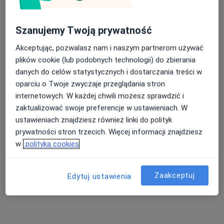
Szanujemy Twoją prywatność
Akceptując, pozwalasz nam i naszym partnerom używać
plików cookie (lub podobnych technologii) do zbierania
danych do celów statystycznych i dostarczania treści w
Estima Clinic
oparciu o Twoje zwyczaje przeglądania stron
Medycyna estetyczna, Dermatologia
internetowych. W każdej chwili możesz sprawdzić i
390 opinii
zaktualizować swoje preferencje w ustawieniach. W
ustawieniach znajdziesz również linki do polityk
Kilińskiego 3, Jelenia Góra
•
Mapa
prywatności stron trzecich. Więcej informacji znajdziesz
Konsultacja dermatologiczna
250 zł
w
polityka cookies
Pokaż więcej usług
Zaakceptuj
Edytuj ustawienia
Urszula Król
dr n. med. Kamila
lek. Anna Strutyńska
lekarz wykonujący
Wala-Zielińska
lekarz wykonujący
zabiegi medycyny
dermatolog
zabiegi medycyny
estetycznej
estetycznej