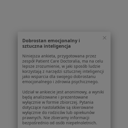
O nas
Praca
Rekrutujemy!
Partnerzy
Centrum prasowe
Kontakt
Dla pacjentów
Dobrostan emocjonalny i
sztuczna inteligencja
Lekarze
Niniejsza ankieta, przygotowana przez
Placówki medyczne
zespół Patient Care Doctoralia, ma na celu
Pytania i odpowiedzi
lepsze zrozumienie, w jaki sposób ludzie
korzystają z narzędzi sztucznej inteligencji
Usługi i zabiegi
jako wsparcia dla swojego dobrostanu
Choroby
emocjonalnego i zdrowia psychicznego.
Pomoc
Udział w ankiecie jest anonimowy, a wyniki
Aplikacje mobilne
będą analizowane i prezentowane
Blog dla pacjentów
wyłącznie w formie zbiorczej. Pytania
dotyczące nastolatków są skierowane
Dla profesjonalistów
wyłącznie do rodziców lub opiekunów
prawnych. Nie zbieramy informacji
Cennik
bezpośrednio od osób niepełnoletnich.