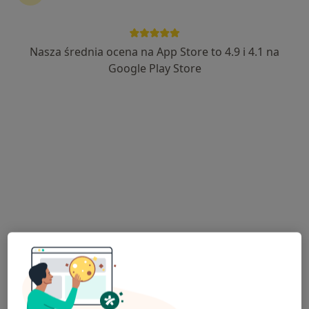
Nasza średnia ocena na App Store to 4.9 i 4.1 na
Sylwia Książek
Google Play Store
·
Więcej
Stomatolog
5 opinii
Adres 1
Adres 2
Wojska Polskiego 30a, Jelenia Góra
•
Mapa
Indywidualna Praktyka Dentystyczna Sylwia Książek
Konsultacja stomatologiczna
150 zł
Specjalista nie oferuje umawiania online pod tym adresem.
Poproś o wizytę