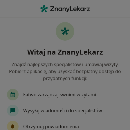
Me
Krwawienie Dziąseł • Jelenia Góra, dolnośląskie
Filtry
• 1
Mapa
Krwawienie dziąseł specjaliści w Jeleniej
Witaj na ZnanyLekarz
Górze
Jak działają wyniki wyszukiwania
Znajdź najlepszych specjalistów i umawiaj wizyty.
Pobierz aplikację, aby uzyskać bezpłatny dostęp do
przydatnych funkcji:
Jakiego specjalisty szukasz?
Stomatolog
Protetyk stomatologiczny
De
Łatwo zarządzaj swoimi wizytami
Wysyłaj wiadomości do specjalistów
Otrzymuj powiadomienia