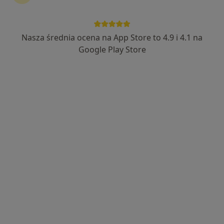
Nasza średnia ocena na App Store to 4.9 i 4.1 na
Ivo Domagała
Google Play Store
Stomatolog, Protetyk stomatologiczny, Chirurg
399 opinii
aleja Wojska Polskiego 36, Jelenia Góra
•
Mapa
Centrum Stomatologiczne
Konsultacja ortodontyczna
200 zł
Specjalista nie oferuje umawiania online pod tym adresem.
Poproś o wizytę