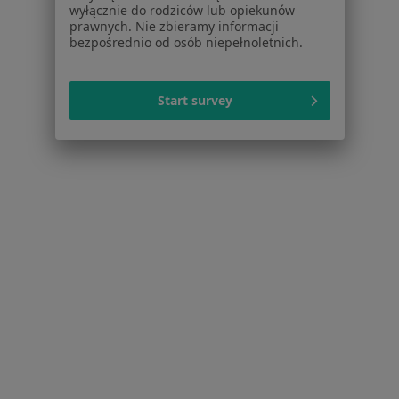
wyłącznie do rodziców lub opiekunów
prawnych. Nie zbieramy informacji
bezpośrednio od osób niepełnoletnich.
Kamień Nazębny Specjaliści W Jeleniej Górze
Start survey
Serwis
Regulamin
Polityka prywatności pacjentów
Polityka prywatności profesjonalistów
Polityka prywatności dla profesjonalistów, których
dane pozyskaliśmy samodzielnie
Polityka cookies
Jak działają wyniki wyszukiwania
Dostępność
O nas