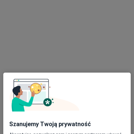
Patrycja Mogieła
·
Więcej
Higienistka/higienista stomatologiczny
Wojska Polskiego 30 A, Jelenia Góra
•
Mapa
Stomatologia Bez Bólu - Implantologia, Ortodoncja, Protetyka, Stomatologia zachowawcza, Chirurgia stomatologiczna, Stomatologia estetyczna, Jelenia Góra
Higienizacja
Brak ceny
Specjalista nie oferuje umawiania online pod tym adresem.
Poproś o wizytę
Szanujemy Twoją prywatność