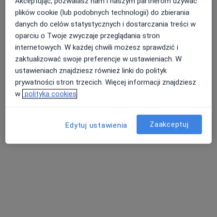
Akceptując, pozwalasz nam i naszym partnerom używać
lek. dent. Kamil Turek
plików cookie (lub podobnych technologii) do zbierania
·
Więcej
Stomatolog
danych do celów statystycznych i dostarczania treści w
43 opinie
oparciu o Twoje zwyczaje przeglądania stron
Matejki 1B, Jelenia Góra
•
Mapa
internetowych. W każdej chwili możesz sprawdzić i
Kamil Turek Stomatologia
zaktualizować swoje preferencje w ustawieniach. W
ustawieniach znajdziesz również linki do polityk
Konsultacja protetyczna
200 zł
prywatności stron trzecich. Więcej informacji znajdziesz
Specjalista nie oferuje umawiania online pod tym adresem.
w
polityka cookies
Poproś o wizytę
Zaakceptuj
Edytuj ustawienia