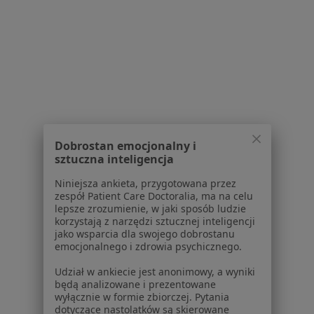
Kamień nazębny w Bolesławcu
Kamień nazębny w Jaworze
Kamień nazębny w Chojnowie
Więcej (4)
Więcej w kategorii: W pobliżu Jeleniej Góry
Schorzenia w Jeleniej Górze
Dobrostan emocjonalny i
sztuczna inteligencja
Ból zęba w Jeleniej Górze
Niniejsza ankieta, przygotowana przez
Nadwrażliwość zębów w Jeleniej Górze
zespół Patient Care Doctoralia, ma na celu
lepsze zrozumienie, w jaki sposób ludzie
Próchnica w Jeleniej Górze
korzystają z narzędzi sztucznej inteligencji
jako wsparcia dla swojego dobrostanu
Choroby miazgi w Jeleniej Górze
emocjonalnego i zdrowia psychicznego.
Braki zębowe w Jeleniej Górze
Udział w ankiecie jest anonimowy, a wyniki
będą analizowane i prezentowane
Więcej (15)
wyłącznie w formie zbiorczej. Pytania
Więcej w kategorii: Schorzenia w Jeleniej Górz
dotyczące nastolatków są skierowane