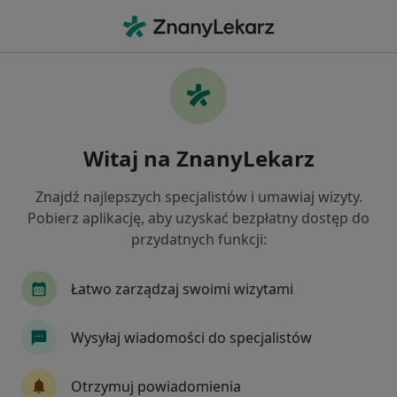
Me
Kamień Nazębny • Jelenia Góra, dolnośląskie
Filtry
• 1
Ubezpieczenie
Map
Kamień nazębny specjaliści w Jeleniej Górze
Witaj na ZnanyLekarz
Jak działają wyniki wyszukiwania
Znajdź najlepszych specjalistów i umawiaj wizyty.
Pobierz aplikację, aby uzyskać bezpłatny dostęp do
Jakiego specjalisty szukasz?
przydatnych funkcji:
Stomatolog
Protetyk stomatologiczny
Hi
Łatwo zarządzaj swoimi wizytami
Wysyłaj wiadomości do specjalistów
Otrzymuj powiadomienia