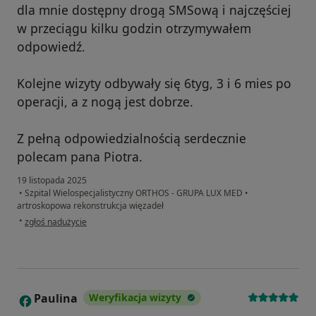
dla mnie dostępny drogą SMSową i najczęściej
w przeciągu kilku godzin otrzymywałem
odpowiedź.
Kolejne wizyty odbywały się 6tyg, 3 i 6 mies po
operacji, a z nogą jest dobrze.
Z pełną odpowiedzialnością serdecznie
polecam pana Piotra.
19 listopada 2025
•
Szpital Wielospecjalistyczny ORTHOS - GRUPA LUX MED
•
artroskopowa rekonstrukcja więzadeł
w opinii użytkownika Marcin
•
zgłoś nadużycie
Paulina
Weryfikacja wizyty
P