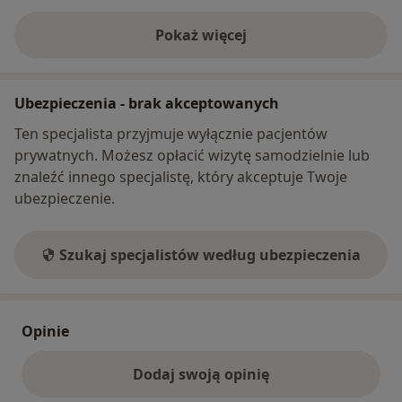
Bundang CHA University Hospital w Korei
Południowej
Pokaż więcej
o adresie
Członek: Polskiego Towarzystwa Ortopedii i
Traumatologii, w przeszłości sekretarz
Ubezpieczenia - brak akceptowanych
Dolnośląskiego Oddziału PTOiTR; Polskiego
Towarzystwa Artroskopowego oraz ESSKA -
Ten specjalista przyjmuje wyłącznie pacjentów
European Society of Sports Traumatology,
prywatnych. Możesz opłacić wizytę samodzielnie lub
Knee Surgery & Arthroscopy. Od wielu lat
znaleźć innego specjalistę, który akceptuje Twoje
związany ze sportem - narciarstwem,
ubezpieczenie.
tenisem, siatkówką, boksem, pływaniem.
Szukaj specjalistów według ubezpieczenia
Opinie
Dodaj swoją opinię