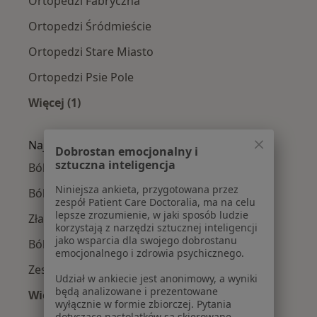
Ortopedzi Fabryczna
Ortopedzi Śródmieście
Ortopedzi Stare Miasto
Ortopedzi Psie Pole
Więcej (1)
Więcej w kategorii: Ortopedzi w pobliżu
Najczęście leczone choroby
Dobrostan emocjonalny i
sztuczna inteligencja
Ból kolana w Wrocławiu
Niniejsza ankieta, przygotowana przez
Ból barku w Wrocławiu
zespół Patient Care Doctoralia, ma na celu
lepsze zrozumienie, w jaki sposób ludzie
Złamania w Wrocławiu
korzystają z narzędzi sztucznej inteligencji
jako wsparcia dla swojego dobrostanu
Ból biodra w Wrocławiu
emocjonalnego i zdrowia psychicznego.
Zespół cieśni nadgarstka w Wrocławiu
Udział w ankiecie jest anonimowy, a wyniki
będą analizowane i prezentowane
Więcej (15)
wyłącznie w formie zbiorczej. Pytania
Więcej w kategorii: Najczęście leczone chorob
dotyczące nastolatków są skierowane