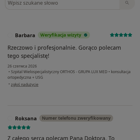
Barbara
Weryfikacja wizyty
B
Rzeczowo i profesjonalnie. Gorąco polecam
tego specjalistę!
26 czerwca 2026
•
Szpital Wielospecjalistyczny ORTHOS - GRUPA LUX MED
•
konsultacja
ortopedyczna + USG
w opinii użytkownika Barbara
•
zgłoś nadużycie
Roksana
Numer telefonu zweryfikowany
R
Z całego serca polecam Pana Doktora. To