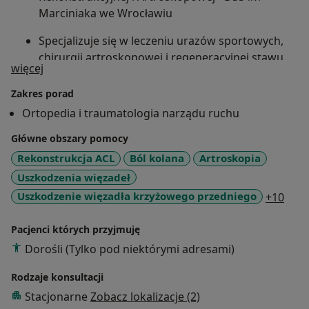
Marciniaka we Wrocławiu
Specjalizuje się w leczeniu urazów sportowych,
chirurgii artroskopowej i regeneracyjnej stawu
O mnie
więcej
kolanowego - szczególnie urazów więzadłowych i
wielostrukturalnych, patologiach stawu
Zakres porad
rzepkowo-udowego i osteotomiach korekcyjnych
Ortopedia i traumatologia narządu ruchu
Międzynarodowy instruktor technik
Główne obszary pomocy
operacyjnych, oficjalny Instruktor Polskiego
Rekonstrukcja ACL
Ból kolana
Artroskopia
Towarzystwa Artroskopowego, wykładowca na
Uszkodzenia więzadeł
krajowych i międzynarodowych konferencjach
a11y
Uszkodzenie więzadła krzyżowego przedniego
+10
Specjalizuje się w chirurgii stawu kolanowego,
zwłaszcza:-
Pacjenci których przyjmuję
Dorośli (Tylko pod niektórymi adresami)
urazach więzadeł stawu kolanowego - w
tym więzadła krzyżowego przedniego (ACL)
Rodzaje konsultacji
tylnego (PCL), więzadeł pobocznych -
Stacjonarne
Zobacz lokalizacje (2)
przyśrodkowego (MCL) i kompleksu tylno-