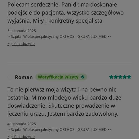
Polecam serdecznie. Pan dr. ma doskonałe
podejście do pacjenta, wszystko szczegółowo
wyjaśnia. Miły i konkretny specjalista
5 listopada 2025
•
Szpital Wielospecjalistyczny ORTHOS - GRUPA LUX MED
•
•
w opinii użytkownika Paulina
zgłoś nadużycie
Roman
Weryfikacja wizyty
R
To nie pierwsz moja wizyta i na pewno nie
ostatnia. Mimo młodego wieku bardzo duze
doswiadczenie. Skuteczne prowadzenie w
leczeniu urazu. Jestem bardzo zadowolony.
4 listopada 2025
•
Szpital Wielospecjalistyczny ORTHOS - GRUPA LUX MED
•
•
w opinii użytkownika Roman
zgłoś nadużycie