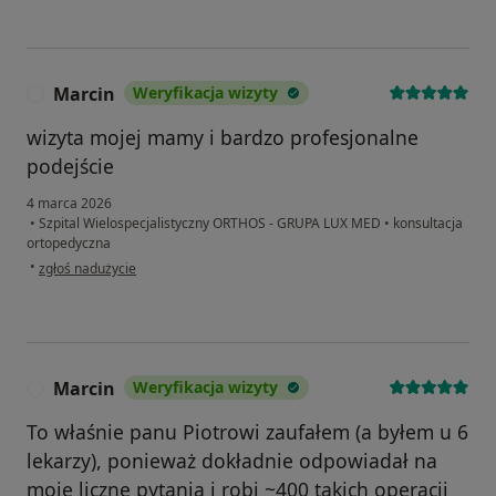
Marcin
Weryfikacja wizyty
M
wizyta mojej mamy i bardzo profesjonalne
podejście
4 marca 2026
•
Szpital Wielospecjalistyczny ORTHOS - GRUPA LUX MED
•
konsultacja
ortopedyczna
w opinii użytkownika Marcin
•
zgłoś nadużycie
Marcin
Weryfikacja wizyty
M
To właśnie panu Piotrowi zaufałem (a byłem u 6
lekarzy), ponieważ dokładnie odpowiadał na
moje liczne pytania i robi ~400 takich operacji