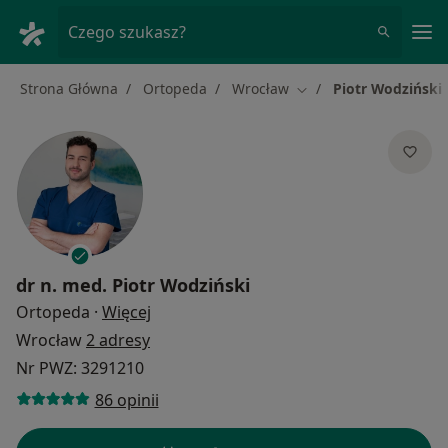
Me
Czego szukasz?
Strona Główna
Ortopeda
Wrocław
Piotr Wodziński
Zmień miasto
dr n. med.
Piotr Wodziński
O specjalizacjach
Ortopeda
·
Więcej
Wrocław
2 adresy
Nr PWZ: 3291210
86 opinii