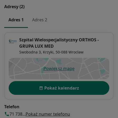
Doświadczenie:
Adresy (2)
Klinika Ortopedii i Traumatologii Narządu
Adres 1
Adres 2
Ruchu Uniwersyteckiego Szpitala
Klinicznego we Wrocławiu
Katedra Ortopedii i Traumatologii
Szpital Wielospecjalistyczny ORTHOS -
Uniwersytetu Medycznego we Wrocławiu
GRUPA LUX MED
Swobodna 3,
Krzyki
, 50-088
Wrocław
Centre Orthopédique Santy – FIFA Medical
Centre of Excellence Lyon
Powiększ mapę
otwiera się w nowej karcie
Hôpital Privé Jean Mermoz w Lyonie, –
miejsca o najwyższej referencyjności w
Dostępność
leczeniu urazów sportowych
Pokaż kalendarz
profesjonalnych zawodników, czołowych
piłkarzy
Telefon
Aix-Marseille Univesitę Hopital - Marsylia
71 738...
Pokaż numer telefonu