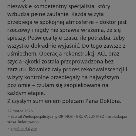
niezwykle kompetentny specjalista, który
wzbudza pełne zaufanie. Każda wizyta
przebiega w spokojnej atmosferze – doktor jest
rzeczowy i nigdy nie sprawia wrażenia, że się
spieszy. Poświęca tyle czasu, ile potrzeba, żeby
wszystko dokładnie wyjaśnić. Do tego zawsze z
uśmiechem. Operacja rekonstrukcji ACL oraz
szycia łąkotki została przeprowadzona bez
zarzutu. Również cały proces rekonwalescencji i
wizyty kontrolne przebiegały na najwyższym
poziomie – czułam się zaopiekowana na
każdym etapie.
Z czystym sumieniem polecam Pana Doktora.
22 marca 2026
•
Szpital Wielospecjalistyczny ORTHOS - GRUPA LUX MED
•
artroskopia
stawu kolanowego
w opinii użytkownika Roksana
•
zgłoś nadużycie