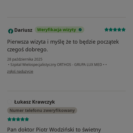
Dariusz
Weryfikacja wizyty
D
Pierwsza wizyta i myślę że to będzie początek
czegoś dobrego.
28 października 2025
•
Szpital Wielospecjalistyczny ORTHOS - GRUPA LUX MED
•
•
w opinii użytkownika Dariusz
zgłoś nadużycie
Łukasz Krawczyk
Ł
Numer telefonu zweryfikowany
Pan doktor Piotr Wodziński to świetny