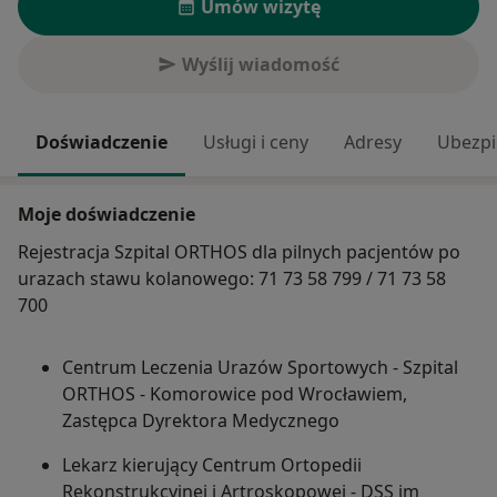
Umów wizytę
Wyślij wiadomość
Doświadczenie
Usługi i ceny
Adresy
Ubezpi
Moje doświadczenie
Rejestracja Szpital ORTHOS dla pilnych pacjentów po
urazach stawu kolanowego: 71 73 58 799 / 71 73 58
700
Centrum Leczenia Urazów Sportowych - Szpital
ORTHOS - Komorowice pod Wrocławiem,
Zastępca Dyrektora Medycznego
Lekarz kierujący Centrum Ortopedii
Rekonstrukcyjnej i Artroskopowej - DSS im