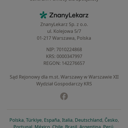
Kontakt
ZnanyLekarz - Strona główna
ZnanyLekarz Sp. z o.o.
ul. Kolejowa 5/7
01-217 Warszawa, Polska
NIP: ⁠7010224868
KRS: ⁠0000347997
REGON: ⁠142276657
Sąd Rejonowy dla m.st. Warszawy w Warszawie XII
Wydział Gospodarczy KRS
Facebook
otwiera się w nowej karcie
otwiera się w nowej karcie
otwiera się w nowej karcie
otwiera się w nowej karcie
otwiera się w nowej karci
otwiera się
otwi
Polska
,
Türkiye
,
España
,
Italia
,
Deutschland
,
Česko
,
otwiera się w nowej karcie
otwiera się w nowej karcie
otwiera się w nowej karcie
otwiera się w nowej kar
otwiera się 
otwier
Portugal
,
México
,
Chile
,
Brasil
,
Argentina
,
Perú
,