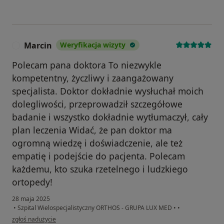
Marcin
Weryfikacja wizyty
M
Polecam pana doktora To niezwykle
kompetentny, życzliwy i zaangażowany
specjalista. Doktor dokładnie wysłuchał moich
dolegliwości, przeprowadził szczegółowe
badanie i wszystko dokładnie wytłumaczył, cały
plan leczenia Widać, że pan doktor ma
ogromną wiedzę i doświadczenie, ale też
empatię i podejście do pacjenta. Polecam
każdemu, kto szuka rzetelnego i ludzkiego
ortopedy!
28 maja 2025
•
Szpital Wielospecjalistyczny ORTHOS - GRUPA LUX MED
•
•
w opinii użytkownika Marcin
zgłoś nadużycie