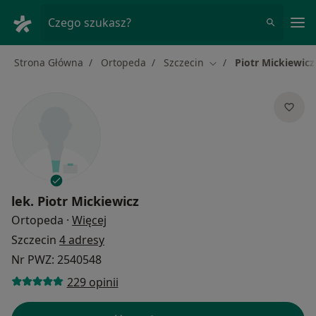
Me
Czego szukasz?
Strona Główna
Ortopeda
Szczecin
Piotr Mickiewicz
Zmień miasto
lek.
Piotr Mickiewicz
O specjalizacjach
Ortopeda
·
Więcej
Szczecin
4 adresy
Nr PWZ: 2540548
229 opinii