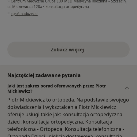
•
Centrum Medyczne Grupa LUX MED Medycyna Rodzinna – Szczecin,
ul. Mickiewicza 128a
•
konsultacja ortopedyczna
w opinii użytkownika M.J.
•
zgłoś nadużycie
Zobacz więcej
opinie powyżej
Najczęściej zadawane pytania
Jaki jest zakres porad oferowanych przez Piotr
Mickiewicz?
Piotr Mickiewicz to ortopeda. Na podstawie swojego
doświadczenia i wykształcenia Piotr Mickiewicz
oferuje usługi takie jak: konsultacja ortopedyczna
dzieci, konsultacja ortopedyczna, Konsultacja
telefoniczna - Ortopeda, Konsultacja telefoniczna -
Ortopeda Dzieci, iniekcja dostawowa, konsultacja