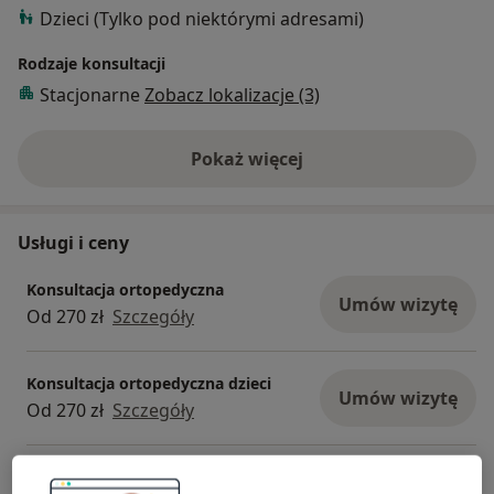
Dzieci (Tylko pod niektórymi adresami)
Rodzaje konsultacji
Stacjonarne
Zobacz lokalizacje (3)
Pokaż więcej
o doświadczeniu
Usługi i ceny
Konsultacja ortopedyczna
Umów wizytę
Od 270 zł
Szczegóły
Konsultacja ortopedyczna dzieci
Umów wizytę
Od 270 zł
Szczegóły
Konsultacja ortopedyczna dla
dorosłych