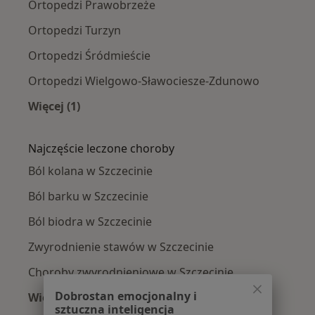
Ortopedzi Prawobrzeże
Ortopedzi Turzyn
Ortopedzi Śródmieście
Ortopedzi Wielgowo-Sławociesze-Zdunowo
Więcej (1)
Więcej w kategorii: Ortopedzi w pobliżu
Najczęście leczone choroby
Ból kolana w Szczecinie
Ból barku w Szczecinie
Ból biodra w Szczecinie
Zwyrodnienie stawów w Szczecinie
Choroby zwyrodnieniowe w Szczecinie
Dobrostan emocjonalny i
Więcej (15)
sztuczna inteligencja
Więcej w kategorii: Najczęście leczone chorob