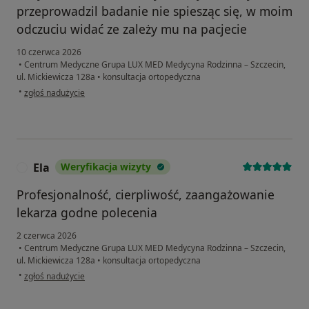
przeprowadzil badanie nie spiesząc się, w moim
odczuciu widać ze zależy mu na pacjecie
10 czerwca 2026
•
Centrum Medyczne Grupa LUX MED Medycyna Rodzinna – Szczecin,
ul. Mickiewicza 128a
•
konsultacja ortopedyczna
w opinii użytkownika Krystyna
•
zgłoś nadużycie
Ela
Weryfikacja wizyty
E
Profesjonalność, cierpliwość, zaangażowanie
lekarza godne polecenia
2 czerwca 2026
•
Centrum Medyczne Grupa LUX MED Medycyna Rodzinna – Szczecin,
ul. Mickiewicza 128a
•
konsultacja ortopedyczna
w opinii użytkownika Ela
•
zgłoś nadużycie