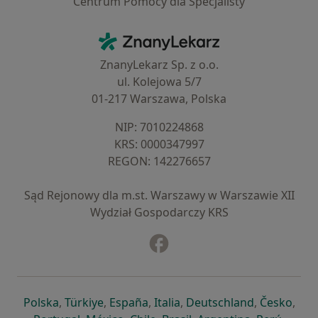
Centrum Pomocy dla Specjalisty
Kontakt
ZnanyLekarz - Strona główna
ZnanyLekarz Sp. z o.o.
ul. Kolejowa 5/7
01-217 Warszawa, Polska
NIP: ⁠7010224868
KRS: ⁠0000347997
REGON: ⁠142276657
Sąd Rejonowy dla m.st. Warszawy w Warszawie XII
Wydział Gospodarczy KRS
Facebook
otwiera się w nowej karcie
otwiera się w nowej karcie
otwiera się w nowej karcie
otwiera się w nowej karcie
otwiera się w nowej karci
otwiera się
otwi
Polska
,
Türkiye
,
España
,
Italia
,
Deutschland
,
Česko
,