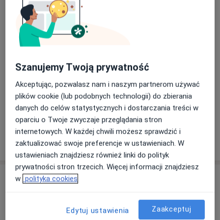
Umów wizytę
340 zł
Szczegóły
Iniekcja dostawowa
Od 150 zł
Szczegóły
Szanujemy Twoją prywatność
Konsultacja telefoniczna - Ortopeda
Akceptując, pozwalasz nam i naszym partnerom używać
Od 189 zł
Szczegóły
plików cookie (lub podobnych technologii) do zbierania
danych do celów statystycznych i dostarczania treści w
+ 1 usługa
oparciu o Twoje zwyczaje przeglądania stron
internetowych. W każdej chwili możesz sprawdzić i
W jaki sposób ustalane są ceny?
zaktualizować swoje preferencje w ustawieniach. W
ustawieniach znajdziesz również linki do polityk
prywatności stron trzecich. Więcej informacji znajdziesz
Adresy (4)
w
polityka cookies
Adres 1
Adres 2
Adres 3
Adres 4
Zaakceptuj
Edytuj ustawienia