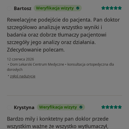
Bartosz
Weryfikacja wizyty
B
Rewelacyjne podejście do pacjenta. Pan doktor
szczegółowo analizuje wszystko wyniki i
badania oraz dobrze tłumaczy pacjentowi
szczegóły jego analizy oraz działania.
Zdecydowanie polecam.
12 czerwca 2026
•
Dom Lekarski Centrum Medyczne
•
konsultacja ortopedyczna dla
dorosłych
w opinii użytkownika Bartosz
•
zgłoś nadużycie
Krystyna
Weryfikacja wizyty
K
Bardzo mily i konktetny pan doklor przede
wszystkim ważne że wszystko wytłumaczył,