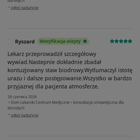
dorosłych
w opinii użytkownika Klaudia
•
zgłoś nadużycie
Ryszard
Weryfikacja wizyty
R
Lekarz przeprowadził szczegółowy
wywiad.Nastepnie dokładnie zbadał
kontuzjowany staw biodrowy.Wytlumaczyl istotę
urazu i dalsze postępowanie.Wszystko w bardzo
przyjaznej dla pacjenta atmosferze.
26 czerwca 2026
•
Dom Lekarski Centrum Medyczne
•
konsultacja ortopedyczna dla
dorosłych
w opinii użytkownika Ryszard
•
zgłoś nadużycie