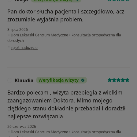
Pan doktor słucha pacjenta i szczegółowo, acz
zrozumiale wyjaśnia problem.
3 lipca 2026
•
Dom Lekarski Centrum Medyczne
•
konsultacja ortopedyczna dla
dorosłych
w opinii użytkownika Alicja
•
zgłoś nadużycie
Klaudia
Weryfikacja wizyty
K
Bardzo polecam , wizyta przebiegła z wielkim
zaangażowaniem Doktora. Mimo mojego
ciężkiego stanu dokładnie przebadał i doradził
najlepsze rozwiązania.
26 czerwca 2026
•
Dom Lekarski Centrum Medyczne
•
konsultacja ortopedyczna dla