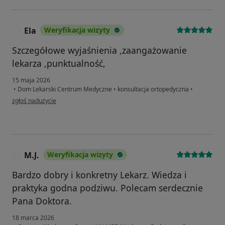
Ela
Weryfikacja wizyty
E
Szczegółowe wyjaśnienia ,zaangażowanie
lekarza ,punktualność,
15 maja 2026
•
Dom Lekarski Centrum Medyczne
•
konsultacja ortopedyczna
•
w opinii użytkownika Ela
zgłoś nadużycie
M.J.
Weryfikacja wizyty
M
Bardzo dobry i konkretny Lekarz. Wiedza i
praktyka godna podziwu. Polecam serdecznie
Pana Doktora.
18 marca 2026