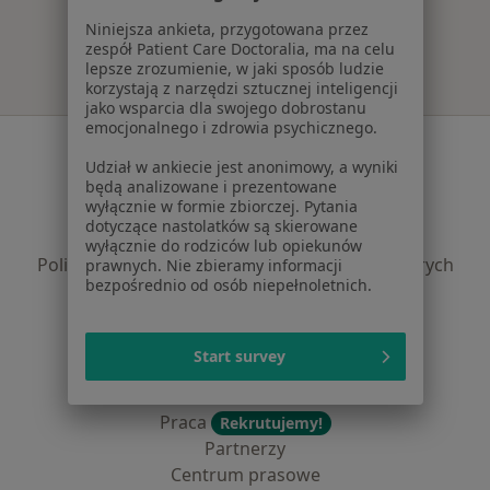
Niniejsza ankieta, przygotowana przez
zespół Patient Care Doctoralia, ma na celu
lepsze zrozumienie, w jaki sposób ludzie
korzystają z narzędzi sztucznej inteligencji
jako wsparcia dla swojego dobrostanu
emocjonalnego i zdrowia psychicznego.
Serwis
Udział w ankiecie jest anonimowy, a wyniki
Regulamin
będą analizowane i prezentowane
wyłącznie w formie zbiorczej. Pytania
Polityka prywatności pacjentów
dotyczące nastolatków są skierowane
Polityka prywatności profesjonalistów
wyłącznie do rodziców lub opiekunów
Polityka prywatności dla profesjonalistów, których
prawnych. Nie zbieramy informacji
bezpośrednio od osób niepełnoletnich.
dane pozyskaliśmy samodzielnie
Polityka cookies
Jak działają wyniki wyszukiwania
Start survey
Dostępność
O nas
Praca
Rekrutujemy!
Partnerzy
Centrum prasowe