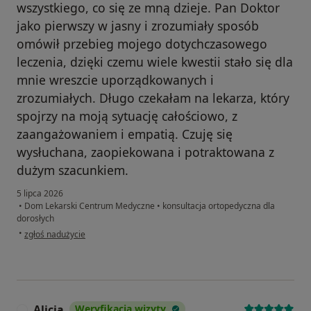
wszystkiego, co się ze mną dzieje. Pan Doktor
jako pierwszy w jasny i zrozumiały sposób
omówił przebieg mojego dotychczasowego
leczenia, dzięki czemu wiele kwestii stało się dla
mnie wreszcie uporządkowanych i
zrozumiałych. Długo czekałam na lekarza, który
spojrzy na moją sytuację całościowo, z
zaangażowaniem i empatią. Czuję się
wysłuchana, zaopiekowana i potraktowana z
dużym szacunkiem.
5 lipca 2026
•
Dom Lekarski Centrum Medyczne
•
konsultacja ortopedyczna dla
dorosłych
w opinii użytkownika MARLENA
•
zgłoś nadużycie
Alicja
Weryfikacja wizyty
A