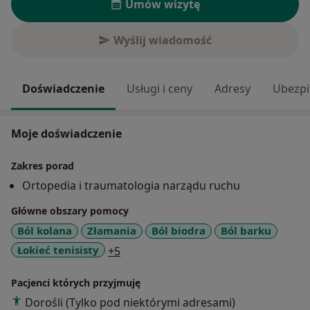
Umów wizytę
Wyślij wiadomość
Doświadczenie
Usługi i ceny
Adresy
Ubezpi
Moje doświadczenie
Zakres porad
Ortopedia i traumatologia narządu ruchu
Główne obszary pomocy
Ból kolana
Złamania
Ból biodra
Ból barku
a11y_sr_more_diseases
Łokieć tenisisty
+5
Pacjenci których przyjmuję
Dorośli (Tylko pod niektórymi adresami)