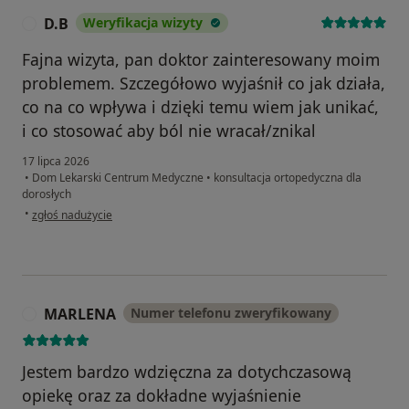
D.B
Weryfikacja wizyty
D
Fajna wizyta, pan doktor zainteresowany moim
problemem. Szczegółowo wyjaśnił co jak działa,
co na co wpływa i dzięki temu wiem jak unikać,
i co stosować aby ból nie wracał/znikal
17 lipca 2026
•
Dom Lekarski Centrum Medyczne
•
konsultacja ortopedyczna dla
dorosłych
w opinii użytkownika D.B
•
zgłoś nadużycie
MARLENA
Numer telefonu zweryfikowany
M
Jestem bardzo wdzięczna za dotychczasową
opiekę oraz za dokładne wyjaśnienie