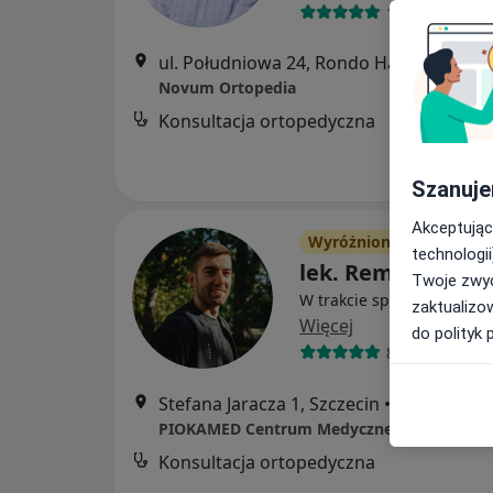
101 opinii
ul. Południowa 24, Rondo Hakena Park CH, 
Novum Ortopedia
Konsultacja ortopedyczna
Szanuje
Akceptując
Wyróżniony
technologii
lek. Remigiusz Za
Twoje zwyc
W trakcie specjalizacji (O
zaktualizo
Więcej
do polityk 
8 opinii
Stefana Jaracza 1, Szczecin
•
Mapa
PIOKAMED Centrum Medyczne
Konsultacja ortopedyczna