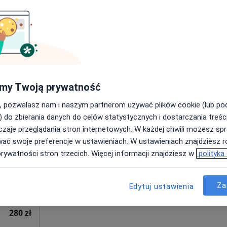
Poproś o wizytę
Szczecin
•
Mapa
od 350 zł
my Twoją prywatność
, pozwalasz nam i naszym partnerom używać plików cookie (lub p
Dziś
Jutro
Pon,
Wt,
) do zbierania danych do celów statystycznych i dostarczania treśc
8 Sie
9 Sie
10 Sie
11 Sie
jąc
zaje przeglądania stron internetowych. W każdej chwili możesz spr
·
rtopeda)
wać swoje preferencje w ustawieniach. W ustawieniach znajdziesz ró
prywatności stron trzecich. Więcej informacji znajdziesz w
polityka
Umawianie online nie jest dostępne
Poproś o wizytę
Za
Edytuj ustawienia
280 zł