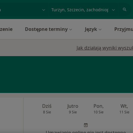
acja, badanie lub nazwisko
miasto lub dzielnica
zenie
Dostępne terminy
Język
Przyjmu
Jak działają wyniki wysz
Dziś
Jutro
Pon,
Wt,
8 Sie
9 Sie
10 Sie
11 Sie
Umawianie online nie jest dostępne