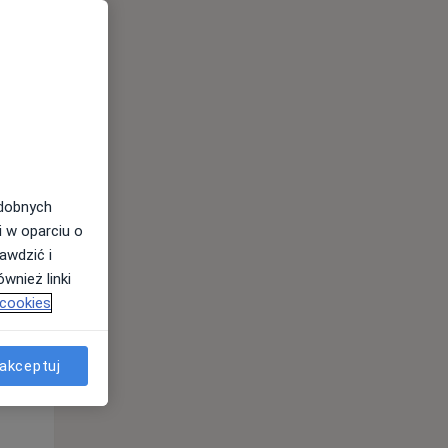
odobnych
Śr,
Czw,
Pt,
i w oparciu o
12 Sie
13 Sie
14 Sie
awdzić i
wnież linki
 cookies
akceptuj