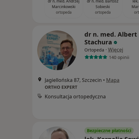
dr n. med. Andrzej
dr n. med. Bartosz
lek.
Marcinkowski
Sobieski
Mar
ortopeda
ortopeda
or
dr n. med. Albert
Stachura
·
Więcej
Ortopeda
140 opinii
Jagiellońska 87, Szczecin
•
Mapa
ORTHO EXPERT
Konsultacja ortopedyczna
Bezpieczne płatności