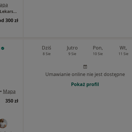
apa
Specjalistyczne Gabinety Stomatologiczne i Lekarskie MEDICO
od 300 zł
a
Dziś
Jutro
Pon,
Wt,
8 Sie
9 Sie
10 Sie
11 Sie
Umawianie online nie jest dostępne
Pokaż profil
•
Mapa
350 zł