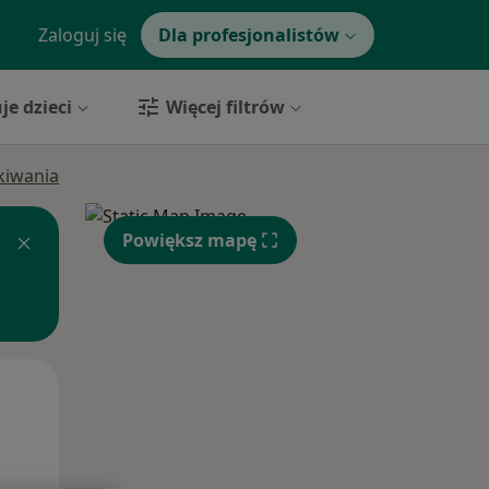
Zaloguj się
Dla profesjonalistów
je dzieci
Więcej filtrów
ukiwania
Powiększ mapę
Śr,
Czw,
Pt,
12 Sie
13 Sie
14 Sie