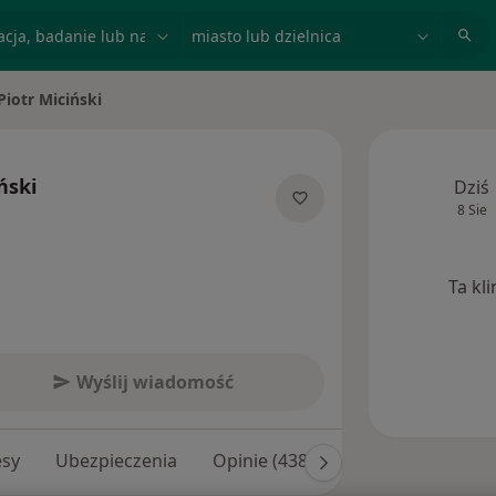
acja, badanie lub nazwisko
miasto lub dzielnica
Piotr Miciński
ń miasto
ński
Dziś
8 Sie
specjalizacjach
Ta kl
Wyślij wiadomość
esy
Ubezpieczenia
Opinie (438)
Odpowiedzi na py