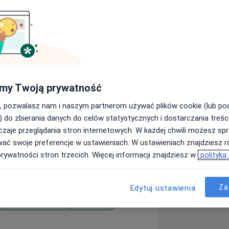
kologiem z wieloletnim doświadczeniem
my Twoją prywatność
h kobiet.
 problemem niepłodności w Polsce -
, pozwalasz nam i naszym partnerom używać plików cookie (lub p
vomedica w Mysłowicach, która działa
) do zbierania danych do celów statystycznych i dostarczania treśc
zaje przeglądania stron internetowych. W każdej chwili możesz spr
 hormonalnymi u kobiet i mężczyzn,
wać swoje preferencje w ustawieniach. W ustawieniach znajdziesz ró
je się również w leczeniu chorób
prywatności stron trzecich. Więcej informacji znajdziesz w
polityka
nie naturalnych
ogesteronu w leczeniu schorzeń
Za
Edytuj ustawienia
Zaburzenia miesiączkowania
ego rozrodu w Białymstoku, Rzymie,
re_diseases