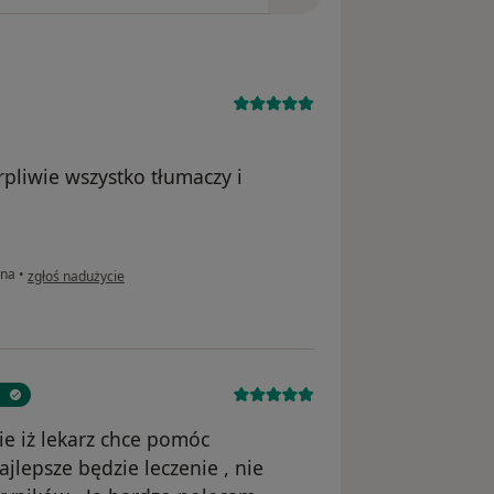
rpliwie wszystko tłumaczy i
w opinii użytkownika Monika
lna
•
zgłoś nadużycie
e iż lekarz chce pomóc
ajlepsze będzie leczenie , nie