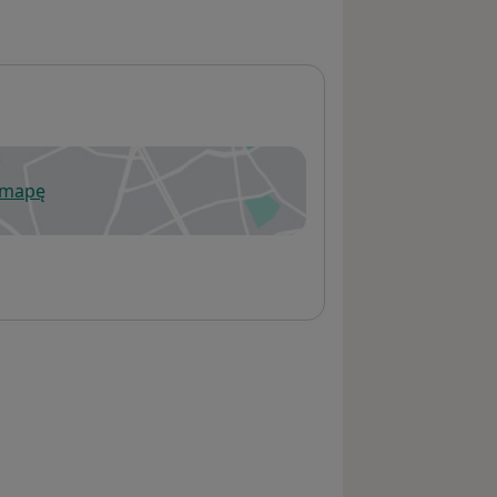
 mapę
wiera się w nowej karcie