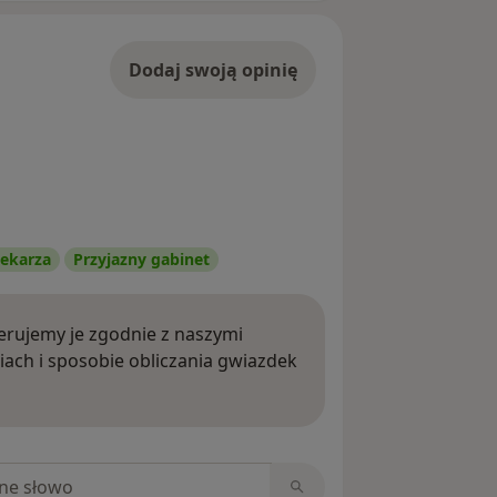
Dodaj swoją opinię
ekarza
Przyjazny gabinet
rujemy je zgodnie z naszymi
iach i sposobie obliczania gwiazdek
ięcej o opiniach
niach