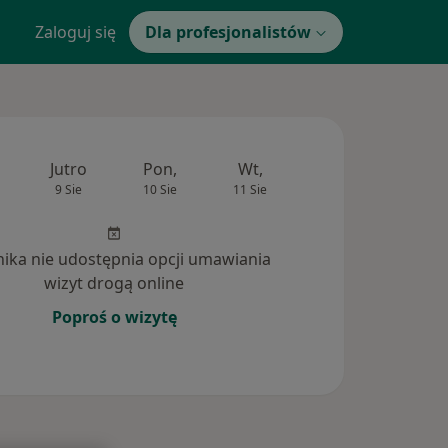
Zaloguj się
Dla profesjonalistów
Jutro
Pon,
Wt,
Śr,
Czw
9 Sie
10 Sie
11 Sie
12 Sie
13 Si
inika nie udostępnia opcji umawiania
wizyt drogą online
Poproś o wizytę
tania (466)