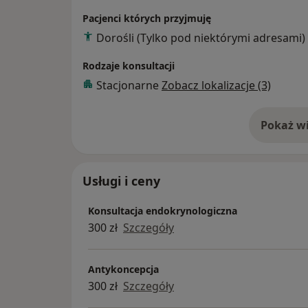
Jestem członkiem A PART (Association of Pr
Pacjenci których przyjmuję
Technology Clinics and Laboratories), ESH
Dorośli (Tylko pod niektórymi adresami)
Reproduction and Embriology), Polskiego 
Polskiego Towarzystwa Ginekologicznego
Rodzaje konsultacji
i współautorem kilkudziesięciu prac nau
Stacjonarne
Zobacz lokalizacje (3)
polskich
i zagranicznych.
Pokaż wi
o 
Usługi i ceny
Konsultacja endokrynologiczna
300 zł
Szczegóły
Antykoncepcja
300 zł
Szczegóły