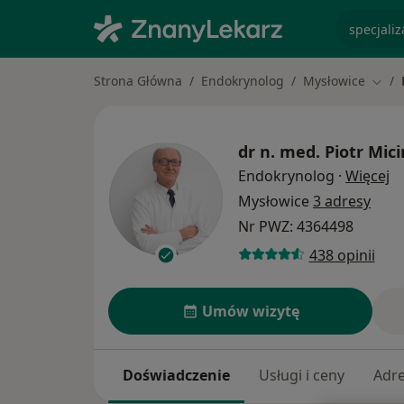
specjaliz
Strona Główna
Endokrynolog
Mysłowice
Zmie
dr n. med.
Piotr Mici
O 
Endokrynolog
·
Więcej
Mysłowice
3 adresy
Nr PWZ: 4364498
438 opinii
Umów wizytę
Doświadczenie
Usługi i ceny
Adr