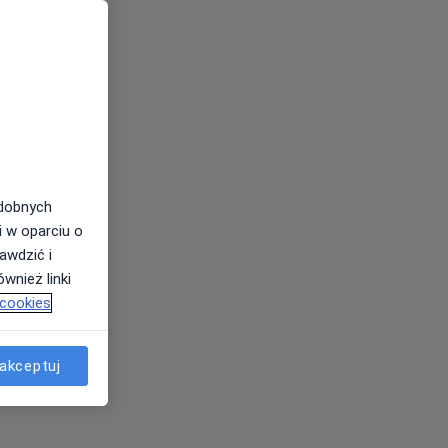
odobnych
i w oparciu o
awdzić i
wnież linki
 cookies
akceptuj