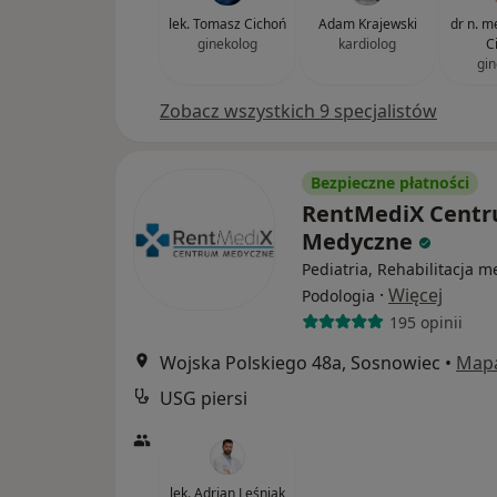
lek. Tomasz Cichoń
Adam Krajewski
dr n. m
ginekolog
kardiolog
C
gin
Zobacz wszystkich 9 specjalistów
Bezpieczne płatności
RentMediX Cent
Medyczne
Pediatria, Rehabilitacja 
·
Więcej
Podologia
195 opinii
Wojska Polskiego 48a, Sosnowiec
•
Map
USG piersi
lek. Adrian Leśniak