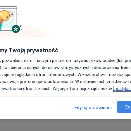
 Androlog
Umawianie online nie jest dostępne
Poproś o wizytę
Indywidualna specjalistyczna praktyka lekarska dr n. med. Jolanta Blicharz-Dorniak
350 zł
my Twoją prywatność
, pozwalasz nam i naszym partnerom używać plików cookie (lub p
) do zbierania danych do celów statystycznych i dostarczania treśc
zaje przeglądania stron internetowych. W każdej chwili możesz spr
Dziś
Jutro
Ndz,
Pon,
wać swoje preferencje w ustawieniach. W ustawieniach znajdziesz ró
7 Sie
8 Sie
9 Sie
10 Sie
prywatności stron trzecich. Więcej informacji znajdziesz w
polityka
Umawianie online nie jest dostępne
Za
Edytuj ustawienia
Poproś o wizytę