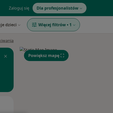
Zaloguj się
Dla profesjonalistów
je dzieci
Więcej filtrów
•
1
ukiwania
Powiększ mapę
Wt,
Śr,
Czw,
11 Sie
12 Sie
13 Sie