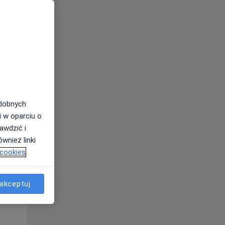
odobnych
i w oparciu o
awdzić i
Wt,
Śr,
Czw,
wnież linki
11 Sie
12 Sie
13 Sie
 cookies
akceptuj