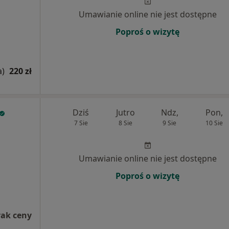
Umawianie online nie jest dostępne
Poproś o wizytę
a)
220 zł
Dziś
Jutro
Ndz,
Pon,
7 Sie
8 Sie
9 Sie
10 Sie
Umawianie online nie jest dostępne
Poproś o wizytę
rak ceny