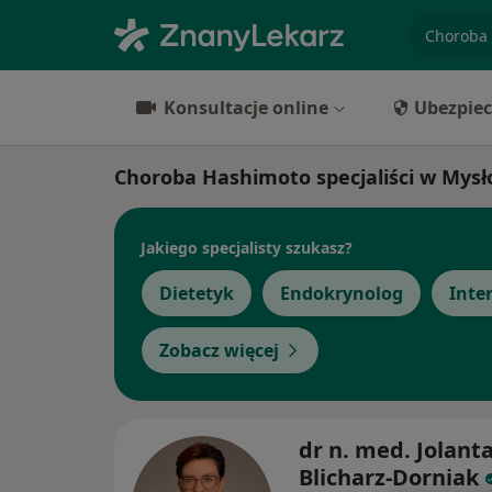
specjaliz
Konsultacje online
Ubezpiec
Choroba Hashimoto specjaliści w Mys
Jakiego specjalisty szukasz?
Dietetyk
Endokrynolog
Inte
Zobacz więcej
dr n. med. Jolant
Blicharz-Dorniak