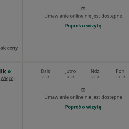
Umawianie online nie jest dostępne
Poproś o wizytę
rak ceny
lik
Dziś
Jutro
Ndz,
Pon,
7 Sie
8 Sie
9 Sie
10 Sie
·
Więcej
Umawianie online nie jest dostępne
Poproś o wizytę