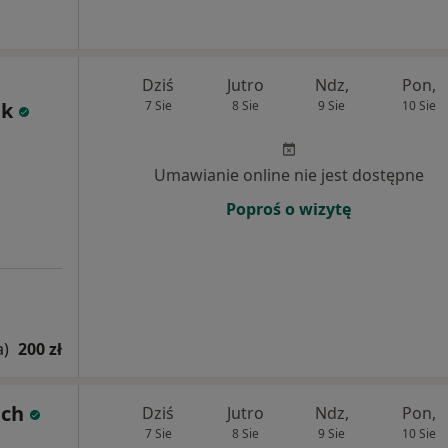
Dziś
Jutro
Ndz,
Pon,
ek
7 Sie
8 Sie
9 Sie
10 Sie
Umawianie online nie jest dostępne
Poproś o wizytę
a)
200 zł
uch
Dziś
Jutro
Ndz,
Pon,
7 Sie
8 Sie
9 Sie
10 Sie