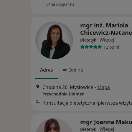
ultrasonografista
mgr inż. Mariola
Chicewicz-Natan
·
Więcej
Dietetyk
12 opinii
Adres
Online
Chopina 26, Mysłowice
•
Mapa
Przychodnia Diomed
Konsultacja dietetyczna (pierwsza wizyt
mgr Joanna Mak
·
Więcej
Dietetyk