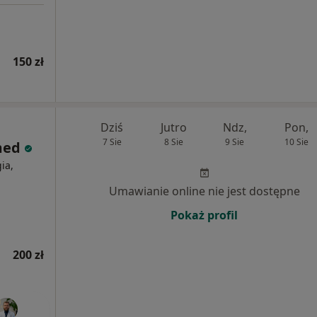
150 zł
Dziś
Jutro
Ndz,
Pon,
7 Sie
8 Sie
9 Sie
10 Sie
med
ia,
Umawianie online nie jest dostępne
Pokaż profil
200 zł