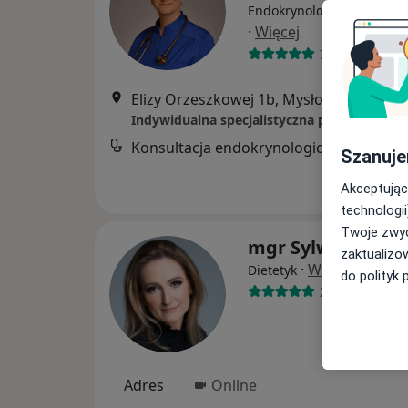
Endokrynolog, Internista,
·
Więcej
704 opinie
Elizy Orzeszkowej 1b, Mysłowice
•
Mapa
Konsultacja endokrynologiczna
Szanuje
Akceptując
technologii
Twoje zwyc
mgr Sylwia Wolny
zaktualizo
·
Więcej
Dietetyk
do polityk 
218 opinii
Adres
Online