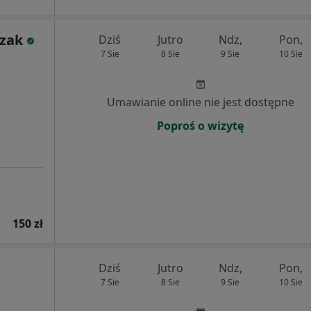
czak
Dziś
Jutro
Ndz,
Pon,
7 Sie
8 Sie
9 Sie
10 Sie
Umawianie online nie jest dostępne
Poproś o wizytę
150 zł
Dziś
Jutro
Ndz,
Pon,
7 Sie
8 Sie
9 Sie
10 Sie