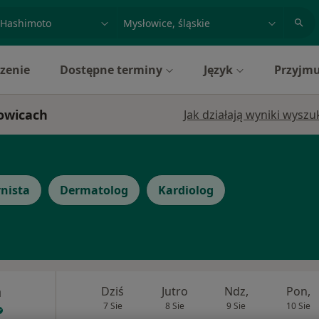
acja, badanie lub nazwisko
miasto lub dzielnica
zenie
Dostępne terminy
Język
Przyjmu
łowicach
Jak działają wyniki wysz
rnista
Dermatolog
Kardiolog
a
Dziś
Jutro
Ndz,
Pon,
7 Sie
8 Sie
9 Sie
10 Sie