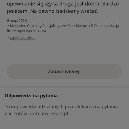
upewnianie się czy ta droga jest dobra. Bardzo
polecam. Na pewno będziemy wracać.
6 maja 2026
•
Medosteo Gabinety Specjalistyczne Piotr Mazurek D.O.
•
konsultacja
fizjoterapeutyczna + USG
w opinii użytkownika Karolina
•
zgłoś nadużycie
Zobacz więcej
opinie powyżej
Odpowiedzi na pytania
16 odpowiedzi udzielonych przez lekarza na pytania
pacjentów na ZnanyLekarz.pl