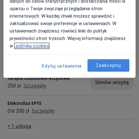
Umów wizytę
danych do celów statystycznych i dostarczania treści w
300 zł
Szczegóły
oparciu o Twoje zwyczaje przeglądania stron
internetowych. W każdej chwili możesz sprawdzić i
zaktualizować swoje preferencje w ustawieniach. W
Osteopatia
Umów wizytę
ustawieniach znajdziesz również linki do polityk
250 zł
Szczegóły
prywatności stron trzecich. Więcej informacji znajdziesz
w
polityka cookies
Osteopatia pediatryczna
Umów wizytę
250 zł
Szczegóły
Zaakceptuj
Edytuj ustawienia
Terapia czaszkowo-krzyżowa
Umów wizytę
250 zł
Szczegóły
Elektroliza EPTE
Od 200 zł
Szczegóły
+ 1 usługa