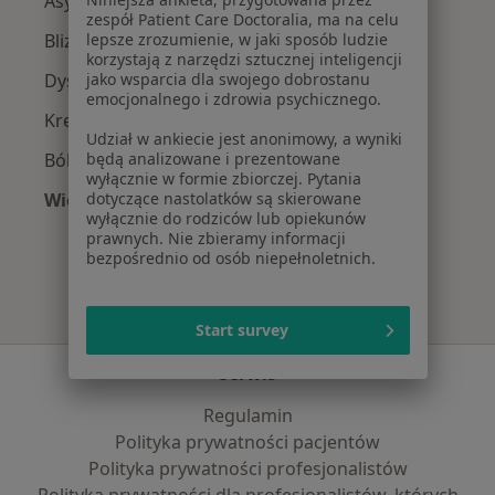
Asymetria ułożeniowa w Koszalinie
zespół Patient Care Doctoralia, ma na celu
Blizny w Koszalinie
lepsze zrozumienie, w jaki sposób ludzie
korzystają z narzędzi sztucznej inteligencji
Dyskopatia w Koszalinie
jako wsparcia dla swojego dobrostanu
emocjonalnego i zdrowia psychicznego.
Kręcz szyi w Koszalinie
Udział w ankiecie jest anonimowy, a wyniki
Ból karku w Koszalinie
będą analizowane i prezentowane
wyłącznie w formie zbiorczej. Pytania
Więcej (14)
dotyczące nastolatków są skierowane
wyłącznie do rodziców lub opiekunów
Więcej w kategorii: Najczęście leczone chorob
prawnych. Nie zbieramy informacji
bezpośrednio od osób niepełnoletnich.
Start survey
Serwis
Regulamin
Polityka prywatności pacjentów
Polityka prywatności profesjonalistów