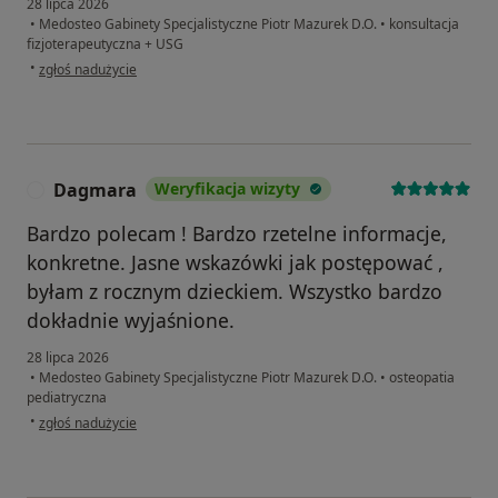
28 lipca 2026
•
Medosteo Gabinety Specjalistyczne Piotr Mazurek D.O.
•
konsultacja
fizjoterapeutyczna + USG
w opinii użytkownika Monika
•
zgłoś nadużycie
Dagmara
Weryfikacja wizyty
D
Bardzo polecam ! Bardzo rzetelne informacje,
konkretne. Jasne wskazówki jak postępować ,
byłam z rocznym dzieckiem. Wszystko bardzo
dokładnie wyjaśnione.
28 lipca 2026
•
Medosteo Gabinety Specjalistyczne Piotr Mazurek D.O.
•
osteopatia
pediatryczna
w opinii użytkownika Dagmara
•
zgłoś nadużycie