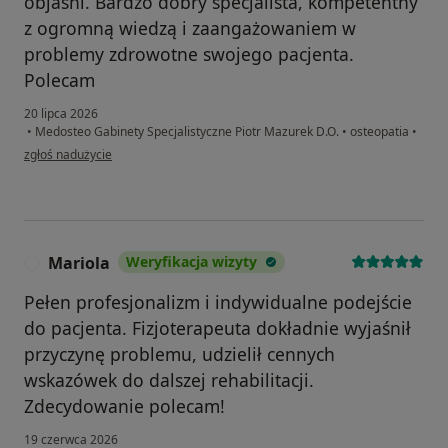
objaśni. Bardzo dobry specjalista, kompetentny
z ogromną wiedzą i zaangażowaniem w
problemy zdrowotne swojego pacjenta.
Polecam
20 lipca 2026
•
Medosteo Gabinety Specjalistyczne Piotr Mazurek D.O.
•
osteopatia
•
w opinii użytkownika Małgorzata
zgłoś nadużycie
Mariola
Weryfikacja wizyty
M
Pełen profesjonalizm i indywidualne podejście
do pacjenta. Fizjoterapeuta dokładnie wyjaśnił
przyczynę problemu, udzielił cennych
wskazówek do dalszej rehabilitacji.
Zdecydowanie polecam!
19 czerwca 2026