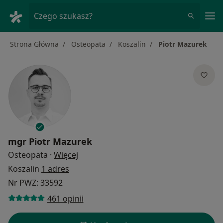
Me
Czego szukasz?
Strona Główna
Osteopata
Koszalin
Piotr Mazurek
mgr
Piotr Mazurek
O specjalizacjach
Osteopata
·
Więcej
Koszalin
1 adres
Nr PWZ: 33592
461 opinii