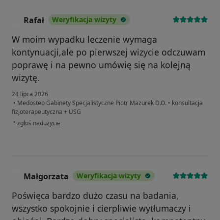
Rafał
Weryfikacja wizyty
R
W moim wypadku leczenie wymaga
kontynuacji,ale po pierwszej wizycie odczuwam
poprawę i na pewno umówię się na kolejną
wizytę.
24 lipca 2026
•
Medosteo Gabinety Specjalistyczne Piotr Mazurek D.O.
•
konsultacja
fizjoterapeutyczna + USG
w opinii użytkownika Rafał
•
zgłoś nadużycie
Małgorzata
Weryfikacja wizyty
M
Poświęca bardzo dużo czasu na badania,
wszystko spokojnie i cierpliwie wytłumaczy i