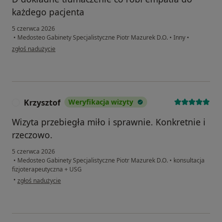
każdego pacjenta
5 czerwca 2026
•
Medosteo Gabinety Specjalistyczne Piotr Mazurek D.O.
•
Inny
•
w opinii użytkownika Malgorzata
zgłoś nadużycie
Krzysztof
Weryfikacja wizyty
K
Wizyta przebiegła miło i sprawnie. Konkretnie i
rzeczowo.
5 czerwca 2026
•
Medosteo Gabinety Specjalistyczne Piotr Mazurek D.O.
•
konsultacja
fizjoterapeutyczna + USG
w opinii użytkownika Krzysztof
•
zgłoś nadużycie