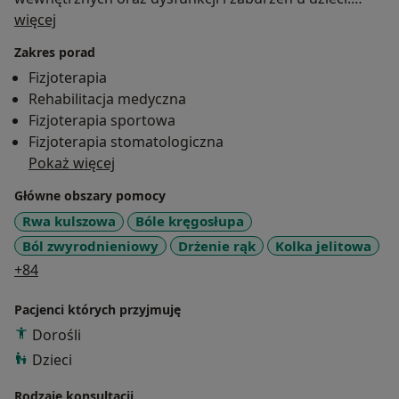
O mnie
Narzędziem w mojej pracy są moje dłonie oraz wiedza
więcej
medyczna. Stawiam na jakość oraz skuteczność
Zakres porad
terapii, rozpoczynając wizytę zawsze od wywiadu oraz
Fizjoterapia
badania klinicznego. Wyeliminowanie przyczyny
Rehabilitacja medyczna
dolegliwości jest mądrzejszym działaniem niż
Fizjoterapia sportowa
usuwanie jedynie objawów. Jako osteopata potrafię
Fizjoterapia stomatologiczna
spojrzeć na problem pacjenta holistycznie.
Pokaż więcej
Główne obszary pomocy
Rwa kulszowa
Bóle kręgosłupa
Ból zwyrodnieniowy
Drżenie rąk
Kolka jelitowa
a11y_sr_more_diseases
+84
Pacjenci których przyjmuję
Dorośli
Dzieci
Rodzaje konsultacji