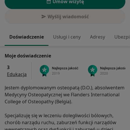
Umów wizytę
Wyślij wiadomość
Doświadczenie
Usługi i ceny
Adresy
Ubezpi
Moje doświadczenie
3
Edukacja
Jestem dyplomowanym osteopatą (D.O.), absolwentem
Medycyny Osteopatycznej we Flanders International
College of Osteopathy (Belgia).
Specjalizuję się w leczeniu dolegliwości bólowych,
chorób narządu ruchu, zaburzeń funkcji narządów
wewnętrznych oraz dysfunkcji i zaburzeń u dzieci.