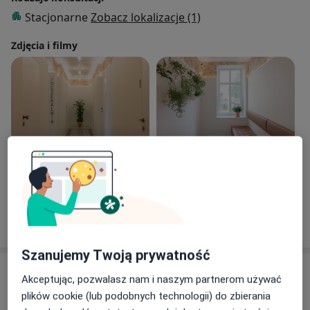
Stacjonarne
Zobacz lokalizacje (1)
Zdjęcia i filmy
Zobacz galerię (6)
Pokaż więcej
o doświadczeniu
Szanujemy Twoją prywatność
Usługi i ceny
Akceptując, pozwalasz nam i naszym partnerom używać
plików cookie (lub podobnych technologii) do zbierania
Konsultacja fizjoterapeutyczna +
USG