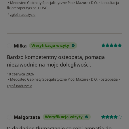
•
Medosteo Gabinety Specjalistyczne Piotr Mazurek D.O.
•
konsultacja
fizjoterapeutyczna + USG
w opinii użytkownika Mariola
•
zgłoś nadużycie
Miłka
Weryfikacja wizyty
M
Bardzo kompetentny osteopata, pomaga
niezawodnie na moje dolegliwości.
10 czerwca 2026
•
Medosteo Gabinety Specjalistyczne Piotr Mazurek D.O.
•
osteopatia
•
w opinii użytkownika Miłka
zgłoś nadużycie
Malgorzata
Weryfikacja wizyty
M
D dokładne tłumaczenie co robi empatia do