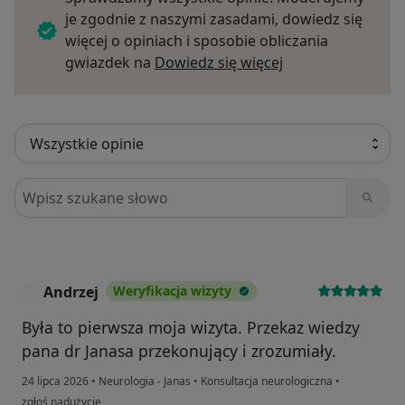
je zgodnie z naszymi zasadami, dowiedz się
więcej o opiniach i sposobie obliczania
Dowiedz się więce
gwiazdek na
Dowiedz się więcej
Szukaj w opiniach
Andrzej
Weryfikacja wizyty
A
Była to pierwsza moja wizyta. Przekaz wiedzy
pana dr Janasa przekonujący i zrozumiały.
24 lipca 2026
•
Neurologia - Janas
•
Konsultacja neurologiczna
•
w opinii użytkownika Andrzej
zgłoś nadużycie