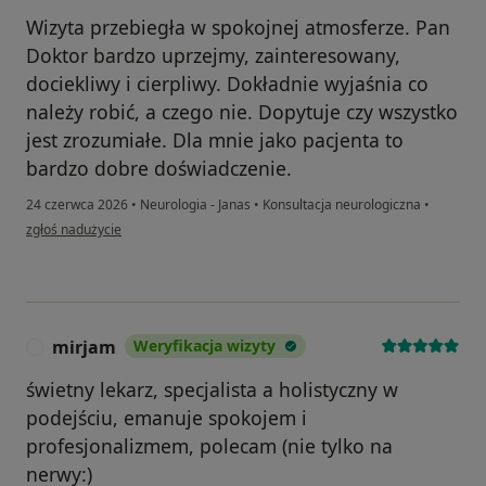
Wizyta przebiegła w spokojnej atmosferze. Pan
Doktor bardzo uprzejmy, zainteresowany,
dociekliwy i cierpliwy. Dokładnie wyjaśnia co
należy robić, a czego nie. Dopytuje czy wszystko
jest zrozumiałe. Dla mnie jako pacjenta to
bardzo dobre doświadczenie.
24 czerwca 2026
•
Neurologia - Janas
•
Konsultacja neurologiczna
•
w opinii użytkownika M>D>
zgłoś nadużycie
mirjam
Weryfikacja wizyty
M
świetny lekarz, specjalista a holistyczny w
podejściu, emanuje spokojem i
profesjonalizmem, polecam (nie tylko na
nerwy:)