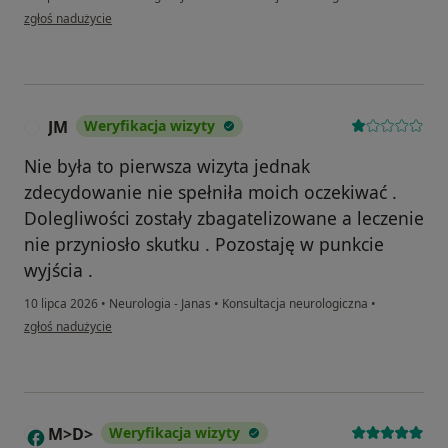
w opinii użytkownika Artur
zgłoś nadużycie
JM
Weryfikacja wizyty
J
Nie była to pierwsza wizyta jednak
zdecydowanie nie spełniła moich oczekiwać .
Dolegliwości zostały zbagatelizowane a leczenie
nie przyniosło skutku . Pozostaję w punkcie
wyjścia .
10 lipca 2026
•
Neurologia - Janas
•
Konsultacja neurologiczna
•
w opinii użytkownika JM
zgłoś nadużycie
M>D>
Weryfikacja wizyty
M