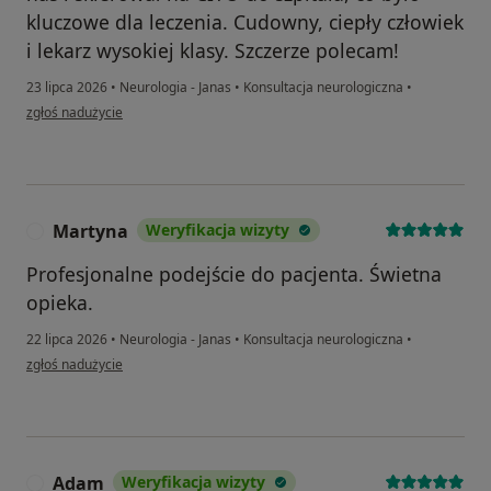
kluczowe dla leczenia. Cudowny, ciepły człowiek
i lekarz wysokiej klasy. Szczerze polecam!
23 lipca 2026
•
Neurologia - Janas
•
Konsultacja neurologiczna
•
w opinii użytkownika S.K
zgłoś nadużycie
Martyna
Weryfikacja wizyty
M
Profesjonalne podejście do pacjenta. Świetna
opieka.
22 lipca 2026
•
Neurologia - Janas
•
Konsultacja neurologiczna
•
w opinii użytkownika Martyna
zgłoś nadużycie
Adam
Weryfikacja wizyty
A