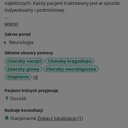
najbliższych. Każdy pacjent traktowany jest w sposób
indywidualny i podmiotowy.
O mnie
Podejmowane działania medyczne cechuje
więcej
profesjonalizm wynikający nie tylko z dużego
Zakres porad
doświadczenia w pracy z pacjentami lecz także z
Neurologia
ciągłego zgłębiania wiedzy medycznej poprzez udział
w konferencjach naukowych i szkoleniach oraz
Główne obszary pomocy
regularną lekturę publikacji fachowych.
Choroby naczyń
Choroby kręgosłupa
Zawroty głowy
Choroby neurologiczne
Zapraszam serdecznie.
a11y_sr_more_diseases
Otępienie
+8
Pacjenci których przyjmuję
Dorośli
Rodzaje konsultacji
Stacjonarne
Zobacz lokalizacje (1)