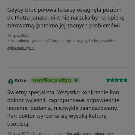
Gdyby choć połowa lekarzy osiągnęła poziom
dr. Piotra Janasa, nikt nie narzekałby na opiekę
zdrowotną (pomimo jej znanych problemów)
19 lipca 2026
•
Neurologia - Janas
•
USG doppler tętnic szyjnych i kręgowych
•
w opinii użytkownika Adam
zgłoś nadużycie
Artur
Weryfikacja wizyty
A
Świetny specjalista. Wszystko konkretnie Pan
doktor wyjaśnił, zaproponował odpowiednie
leczenie, badania, niezwykle zaangażowany.
Pan doktor wyróżnia się wysoką kulturą
osobistą.
18 lipca 2026
•
Neurologia - Janas
•
Konsultacja neurologiczna
•