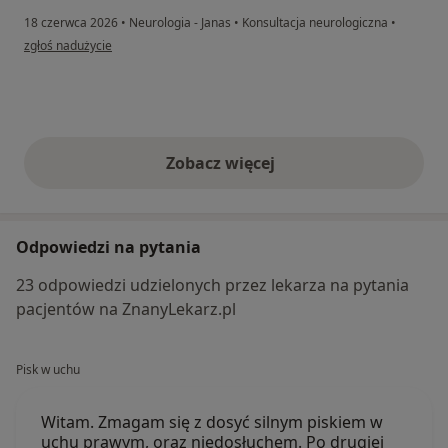
18 czerwca 2026
•
Neurologia - Janas
•
Konsultacja neurologiczna
•
w opinii użytkownika mirjam
zgłoś nadużycie
Zobacz więcej
opinie powyżej
Odpowiedzi na pytania
23 odpowiedzi udzielonych przez lekarza na pytania
pacjentów na ZnanyLekarz.pl
Pisk w uchu
Witam. Zmagam się z dosyć silnym piskiem w
uchu prawym, oraz niedosłuchem. Po drugiej