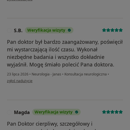
S.B.
Weryfikacja wizyty
S
Pan doktor był bardzo zaangażowany, poświęcił
mi wystarczającą ilość czasu. Wykonał
niezbędne badania i wszystko dokładnie
wyjaśnił. Mogę śmiało polecić Pana doktora.
23 lipca 2026
•
Neurologia - Janas
•
Konsultacja neurologiczna
•
w opinii użytkownika S.B.
zgłoś nadużycie
Magda
Weryfikacja wizyty
M
Pan Doktor cierpliwy, szczegółowy i