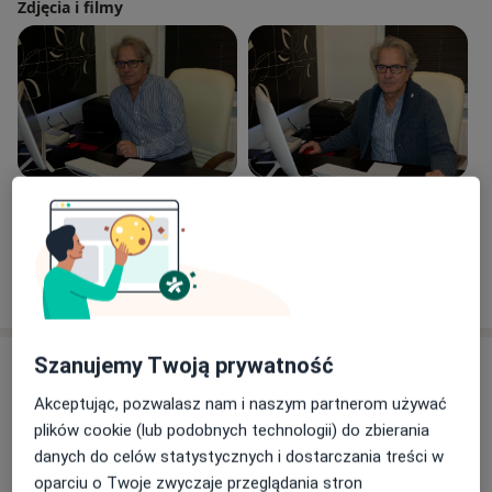
Zdjęcia i filmy
Zobacz galerię (9)
Pokaż więcej
o doświadczeniu
Szanujemy Twoją prywatność
Usługi i ceny
Akceptując, pozwalasz nam i naszym partnerom używać
Konsultacja neurologiczna
Umów wizytę
plików cookie (lub podobnych technologii) do zbierania
300 zł
Szczegóły
danych do celów statystycznych i dostarczania treści w
oparciu o Twoje zwyczaje przeglądania stron