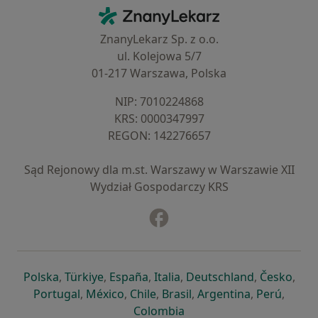
Kontakt
ZnanyLekarz - Strona główna
ZnanyLekarz Sp. z o.o.
ul. Kolejowa 5/7
01-217 Warszawa, Polska
NIP: ⁠7010224868
KRS: ⁠0000347997
REGON: ⁠142276657
Sąd Rejonowy dla m.st. Warszawy w Warszawie XII
Wydział Gospodarczy KRS
Facebook
otwiera się w nowej karcie
otwiera się w nowej karcie
otwiera się w nowej karcie
otwiera się w nowej karcie
otwiera się w nowej karci
otwiera się
otwi
Polska
,
Türkiye
,
España
,
Italia
,
Deutschland
,
Česko
,
otwiera się w nowej karcie
otwiera się w nowej karcie
otwiera się w nowej karcie
otwiera się w nowej kar
otwiera się 
otwier
Portugal
,
México
,
Chile
,
Brasil
,
Argentina
,
Perú
,
otwiera się w nowej karc
Colombia