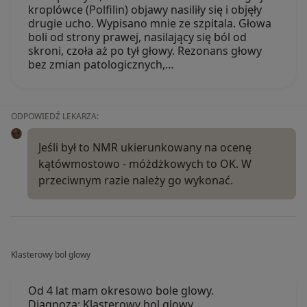
kroplówce (Polfilin) objawy nasiliły się i objęły
drugie ucho. Wypisano mnie ze szpitala. Głowa
boli od strony prawej, nasilający się ból od
skroni, czoła aż po tył głowy. Rezonans głowy
bez zmian patologicznych,…
ODPOWIEDŹ LEKARZA:
Jeśli był to NMR ukierunkowany na ocenę
kątówmostowo - móżdżkowych to OK. W
przeciwnym razie należy go wykonać.
Klasterowy bol glowy
Od 4 lat mam okresowo bole glowy.
Diagnoza: Klasterowy bol glowy.