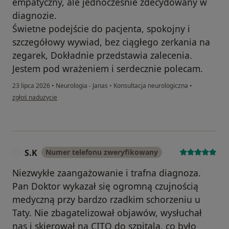
empatyczny, ale jednocześnie zdecydowany w
diagnozie.
Świetne podejście do pacjenta, spokojny i
szczegółowy wywiad, bez ciągłego zerkania na
zegarek, Dokładnie przedstawia zalecenia.
Jestem pod wrażeniem i serdecznie polecam.
23 lipca 2026
•
Neurologia - Janas
•
Konsultacja neurologiczna
•
w opinii użytkownika Magda
zgłoś nadużycie
S.K
Numer telefonu zweryfikowany
S
Niezwykłe zaangażowanie i trafna diagnoza.
Pan Doktor wykazał się ogromną czujnością
medyczną przy bardzo rzadkim schorzeniu u
Taty. Nie zbagatelizował objawów, wysłuchał
nas i skierował na CITO do szpitala, co było