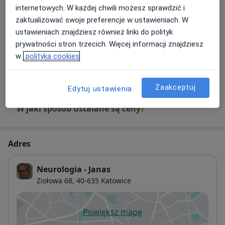
USG doppler tętnic szyjnych i
internetowych. W każdej chwili możesz sprawdzić i
kręgowych
Umów wizytę
zaktualizować swoje preferencje w ustawieniach. W
200 zł
Szczegóły
ustawieniach znajdziesz również linki do polityk
prywatności stron trzecich. Więcej informacji znajdziesz
USG tętnic mózgowych
w
polityka cookies
Umów wizytę
200 zł
Szczegóły
Zaakceptuj
Edytuj ustawienia
W jaki sposób ustalane są ceny?
Adres
Neurologia - Janas
Ziołowa 68,
40-635
Katowice
Powiększ mapę
otwiera się w nowej karcie