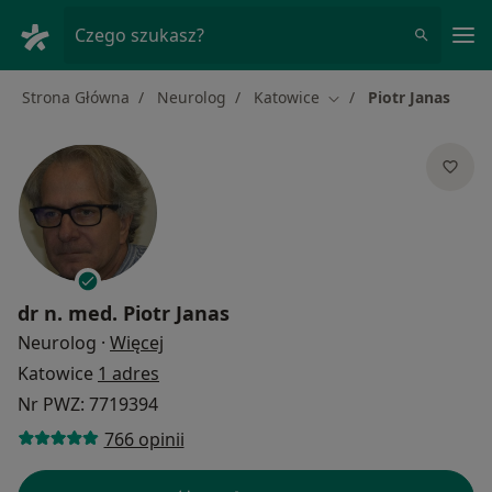
Me
Czego szukasz?
Strona Główna
Neurolog
Katowice
Piotr Janas
Zmień miasto
dr n. med.
Piotr Janas
O specjalizacjach
Neurolog
·
Więcej
Katowice
1 adres
Nr PWZ: 7719394
766 opinii