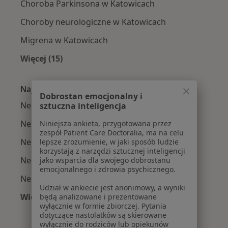
Choroba Parkinsona w Katowicach
Choroby neurologiczne w Katowicach
Migrena w Katowicach
Więcej (15)
Więcej w kategorii: Najczęście leczone chorob
Najpopularniejsze ubezpieczenia
Dobrostan emocjonalny i
Neurolodzy z Allianz w Katowicach
sztuczna inteligencja
Neurolodzy z POLMED w Katowicach
Niniejsza ankieta, przygotowana przez
zespół Patient Care Doctoralia, ma na celu
Neurolodzy z Signal Iduna w Katowicach
lepsze zrozumienie, w jaki sposób ludzie
korzystają z narzędzi sztucznej inteligencji
Neurolodzy z NFZ w Katowicach
jako wsparcia dla swojego dobrostanu
emocjonalnego i zdrowia psychicznego.
Neurolodzy z Medica Polska w Katowicach
Udział w ankiecie jest anonimowy, a wyniki
Więcej (11)
będą analizowane i prezentowane
wyłącznie w formie zbiorczej. Pytania
Więcej w kategorii: Najpopularniejsze ubezpi
dotyczące nastolatków są skierowane
wyłącznie do rodziców lub opiekunów