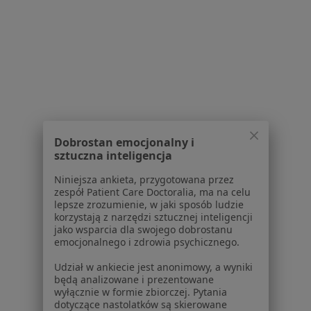
Lekarze
Placówki medyczne
Pytania i odpowiedzi
Usługi i zabiegi
Choroby
Pomoc
Aplikacje mobilne
Blog dla pacjentów
Dobrostan emocjonalny i
Dla profesjonalistów
sztuczna inteligencja
Niniejsza ankieta, przygotowana przez
Cennik
zespół Patient Care Doctoralia, ma na celu
Dla lekarzy
lepsze zrozumienie, w jaki sposób ludzie
Dla placówek medycznych
korzystają z narzędzi sztucznej inteligencji
jako wsparcia dla swojego dobrostanu
Noa Notes
nowość
emocjonalnego i zdrowia psychicznego.
Baza wiedzy
Centrum Pomocy dla Specjalisty
Udział w ankiecie jest anonimowy, a wyniki
będą analizowane i prezentowane
Kontakt
wyłącznie w formie zbiorczej. Pytania
ZnanyLekarz - Strona główna
dotyczące nastolatków są skierowane