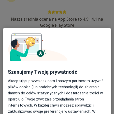
14 opinii
Chodźki 17, Lublin
•
Mapa
Nasza średnia ocena na App Store to 4.9 i 4.1 na
Centrum Medyczne Chodźki - NOWE Prywatne Specjalistyczne Gabinety Lekarskie
Google Play Store
Akceptuje PZU Zdrowie
Konsultacja dermatologiczna
250 zł
Specjalista nie oferuje umawiania online pod tym adresem.
Poproś o wizytę
Szanujemy Twoją prywatność
Akceptując, pozwalasz nam i naszym partnerom używać
plików cookie (lub podobnych technologii) do zbierania
danych do celów statystycznych i dostarczania treści w
oparciu o Twoje zwyczaje przeglądania stron
internetowych. W każdej chwili możesz sprawdzić i
zaktualizować swoje preferencje w ustawieniach. W