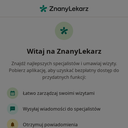
Me
Dermatolog • Lublin, lubelskie
Filtry
Ubezpieczenie:
PZU Zdrowie
20 polecanych dermatologów w Lublinie z
Witaj na ZnanyLekarz
PZU Zdrowie
Jak działają wyniki wyszukiwania
Znajdź najlepszych specjalistów i umawiaj wizyty.
Pobierz aplikację, aby uzyskać bezpłatny dostęp do
przydatnych funkcji:
Łatwo zarządzaj swoimi wizytami
Wysyłaj wiadomości do specjalistów
lek. Joanna Jamroga-Piątek
Otrzymuj powiadomienia
·
Więcej
Dermatolog