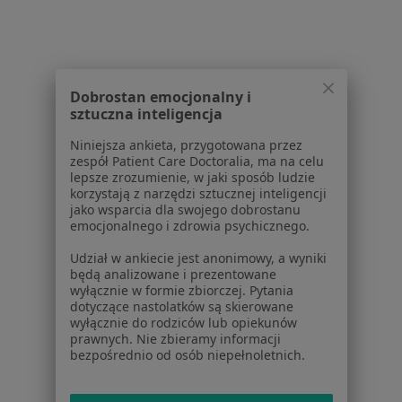
Dla pacjentów
Lekarze
Placówki medyczne
Dobrostan emocjonalny i
Pytania i odpowiedzi
sztuczna inteligencja
Usługi i zabiegi
Choroby
Niniejsza ankieta, przygotowana przez
Pomoc
zespół Patient Care Doctoralia, ma na celu
lepsze zrozumienie, w jaki sposób ludzie
Aplikacje mobilne
korzystają z narzędzi sztucznej inteligencji
Blog dla pacjentów
jako wsparcia dla swojego dobrostanu
emocjonalnego i zdrowia psychicznego.
Dla profesjonalistów
Udział w ankiecie jest anonimowy, a wyniki
Cennik
będą analizowane i prezentowane
wyłącznie w formie zbiorczej. Pytania
Dla lekarzy
dotyczące nastolatków są skierowane
Dla placówek medycznych
wyłącznie do rodziców lub opiekunów
Noa Notes
nowość
prawnych. Nie zbieramy informacji
bezpośrednio od osób niepełnoletnich.
Baza wiedzy
Centrum Pomocy dla Specjalisty