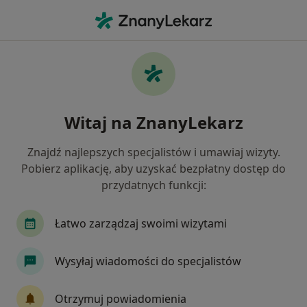
Me
Choroby Cywilizacyjne • Brzeg, opolskie
Filtry
• 1
Mapa
Choroby cywilizacyjne specjaliści w Brzegu
Witaj na ZnanyLekarz
Jak działają wyniki wyszukiwania
Znajdź najlepszych specjalistów i umawiaj wizyty.
Pobierz aplikację, aby uzyskać bezpłatny dostęp do
Jakiego specjalisty szukasz?
przydatnych funkcji:
Internista
Psychiatra
Lekarz rodzinny
Łatwo zarządzaj swoimi wizytami
Wysyłaj wiadomości do specjalistów
Otrzymuj powiadomienia