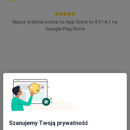
Nasza średnia ocena na App Store to 4.9 i 4.1 na
mgr inż. Agnieszka Wojciechowska
Google Play Store
·
Więcej
Dietetyk
158 opinii
Adres
Online
UL.Lipowa 26a, Oława
•
Mapa
Gabinet Dietetyka
Konsultacja dietetyczna
od 200 zł
Specjalista nie oferuje umawiania online pod tym adresem.
Poproś o wizytę
Szanujemy Twoją prywatność