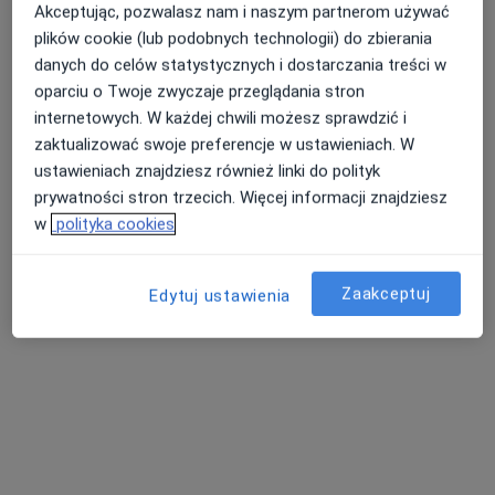
Akceptując, pozwalasz nam i naszym partnerom używać
plików cookie (lub podobnych technologii) do zbierania
danych do celów statystycznych i dostarczania treści w
oparciu o Twoje zwyczaje przeglądania stron
internetowych. W każdej chwili możesz sprawdzić i
zaktualizować swoje preferencje w ustawieniach. W
Bezpieczne płatności
ustawieniach znajdziesz również linki do polityk
Reflektia – Poradnia Zdrowia
prywatności stron trzecich. Więcej informacji znajdziesz
Psychicznego Oława
w
polityka cookies
Psychiatria, Psychologia, Psychoterapia
18 opinii
Zaakceptuj
Edytuj ustawienia
plac Zamkowy 2B, Oława
•
Mapa
Konsultacja psychologiczna
200 zł
Pokaż więcej usług
mgr Karolina
mgr Weronika Paluch
mgr Katarzyna
Grzelaczyk
psycholog
Olejnik