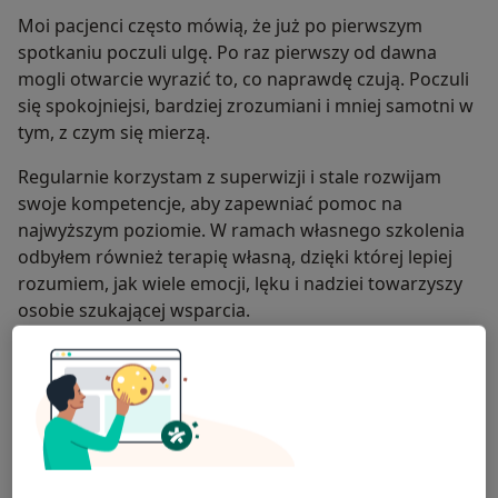
Moi pacjenci często mówią, że już po pierwszym
spotkaniu poczuli ulgę. Po raz pierwszy od dawna
mogli otwarcie wyrazić to, co naprawdę czują. Poczuli
się spokojniejsi, bardziej zrozumiani i mniej samotni w
tym, z czym się mierzą.
Regularnie korzystam z superwizji i stale rozwijam
swoje kompetencje, aby zapewniać pomoc na
najwyższym poziomie. W ramach własnego szkolenia
odbyłem również terapię własną, dzięki której lepiej
rozumiem, jak wiele emocji, lęku i nadziei towarzyszy
osobie szukającej wsparcia.
Przyjmuję stacjonarnie w gabinecie w Lublinie oraz
prowadzę konsultacje online. Spotkania trwają około
45 minut.
Jeśli czujesz zmęczenie ciągłym napięciem,
przeciążeniem, samotnością lub trudnymi emocjami,