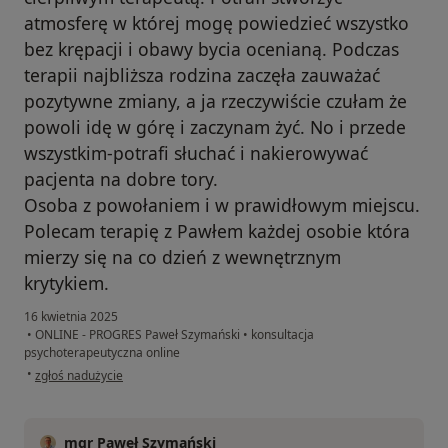
atmosferę w której mogę powiedzieć wszystko
bez krępacji i obawy bycia ocenianą. Podczas
terapii najbliższa rodzina zaczęła zauważać
pozytywne zmiany, a ja rzeczywiście czułam że
powoli idę w górę i zaczynam żyć. No i przede
wszystkim-potrafi słuchać i nakierowywać
pacjenta na dobre tory.
Osoba z powołaniem i w prawidłowym miejscu.
Polecam terapię z Pawłem każdej osobie która
mierzy się na co dzień z wewnętrznym
krytykiem.
16 kwietnia 2025
•
ONLINE - PROGRES Paweł Szymański
•
konsultacja
psychoterapeutyczna online
w opinii użytkownika Julia
•
zgłoś nadużycie
mgr Paweł Szymański