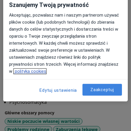
albo po prostu potrzebujesz miejsca, w którym ktoś
Szanujemy Twoją prywatność
naprawdę Cię wysłucha – zapraszam Cię do kontaktu.
Akceptując, pozwalasz nam i naszym partnerom używać
Czasem jedna rozmowa może być początkiem
plików cookie (lub podobnych technologii) do zbierania
odzyskiwania spokoju, siły i życia, w którym znów
danych do celów statystycznych i dostarczania treści w
można poczuć nadzieję.
oparciu o Twoje zwyczaje przeglądania stron
internetowych. W każdej chwili możesz sprawdzić i
O mnie
więcej
zaktualizować swoje preferencje w ustawieniach. W
Podejście terapeutyczne
ustawieniach znajdziesz również linki do polityk
prywatności stron trzecich. Więcej informacji znajdziesz
Psychoterapia
w
polityka cookies
Psychoterapia par
Psychoterapia traumy
Zaakceptuj
Edytuj ustawienia
Zakres porad
Psychosomatyka
Główne obszary pomocy
Niskie poczucie własnej wartości
Problemy rodzinne
Zaburzenia lękowe