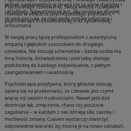
Jednak najważniejsze w terapii nie są same dyplomy i
Psychoterapii Stosowanej. Swoją wiedzę rozwijałem
certyfikaty. Najważniejsze jest, aby osoba po drugiej
również w obszarze psychopatologii, psychiatrii,
stronie poczuła, że naprawdę została usłyszana i
psychoterapii Ericksonowskiej oraz systemowej.
zrozumiana.
W swojej pracy łączę profesjonalizm z autentyczną
empatią i głębokim szacunkiem do drugiego
człowieka. Nie stosuję schematów – każda osoba ma
inną historię, doświadczenia i potrzeby, dlatego
podchodzę do każdego indywidualnie, z pełnym
zaangażowaniem i uważnością.
Psychoterapia pozytywna, którą głównie stosuję,
opiera się na przekonaniu, że człowiek jest czymś
więcej niż swoimi trudnościami. Nawet jeśli dziś
dominuje lęk, zmęczenie, chaos czy poczucie
zagubienia – w każdym z nas istnieją siła, zasoby i
możliwość zmiany. Czasem wystarczy stworzyć
odpowiednie warunki, by można je na nowo odnaleźć.