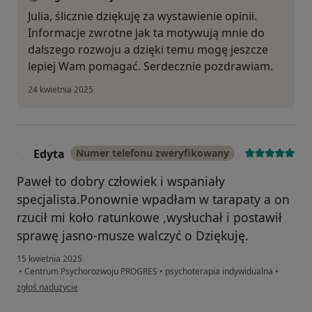
Julia, ślicznie dziękuję za wystawienie opinii.
Informacje zwrotne jak ta motywują mnie do
dalszego rozwoju a dzięki temu mogę jeszcze
lepiej Wam pomagać. Serdecznie pozdrawiam.
24 kwietnia 2025
Edyta
Numer telefonu zweryfikowany
E
Paweł to dobry człowiek i wspaniały
specjalista.Ponownie wpadłam w tarapaty a on
rzucił mi koło ratunkowe ,wysłuchał i postawił
sprawę jasno-musze walczyć o Dziękuję.
15 kwietnia 2025
•
Centrum Psychorozwoju PROGRES
•
psychoterapia indywidualna
•
w opinii użytkownika Edyta
zgłoś nadużycie