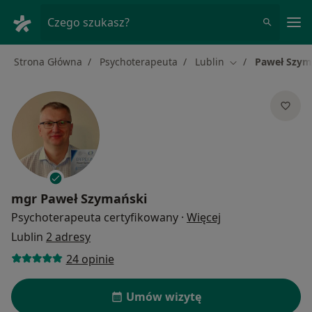
Me
Czego szukasz?
Strona Główna
Psychoterapeuta
Lublin
Paweł Szym
Zmień miasto
mgr
Paweł Szymański
O specjalizacjach
Psychoterapeuta certyfikowany
·
Więcej
Lublin
2 adresy
24 opinie
Umów wizytę