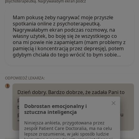
psychoterapeutką. Nagrywałabym ekran podcz
Mam pokusę żeby nagrywać moje przyszłe
spotkania online z psychoterapeutką.
Nagrywałabym ekran podczas rozmowy, na
własny użytek, bo boję się że wszystkiego co
ona mi powie nie zapamiętam (mam problemy z
pamięcią i koncentracją przez depresję), potem
gdybym chciała do tego wrócić to bym sobie…
ODPOWIEDŹ LEKARZA:
Dzień dobry. Bardzo dobrze, że zadała Pani to
pytanie. Szczerość i dobra relacja
Dobrostan emocjonalny i
terapeutyczna mają kluczowe znaczenie w
sztuczna inteligencja
procesie zdrowienia. Jeżeli będą tego rodzaju
"niedomówienia"…
Więcej
Niniejsza ankieta, przygotowana przez
zespół Patient Care Doctoralia, ma na celu
lepsze zrozumienie, w jaki sposób ludzie