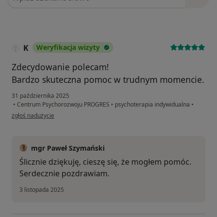
K
Weryfikacja wizyty
Zdecydowanie polecam!
Bardzo skuteczna pomoc w trudnym momencie.
31 października 2025
•
Centrum Psychorozwoju PROGRES
•
psychoterapia indywidualna
•
w opinii użytkownika K
zgłoś nadużycie
mgr Paweł Szymański
Ślicznie dziękuję, cieszę się, że mogłem pomóc.
Serdecznie pozdrawiam.
3 listopada 2025