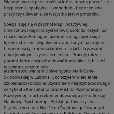
Dlatego tworzę przestrzeń, w której można poczuć się
bezpiecznie, spokojnie i swobodnie – bez oceniania,
presji czy udawania, że wszystko jest w porządku.
Specjalizuję się w psychoterapii pozytywnej,
Ericksonowskiej oraz systemowej osób dorosłych, par
i małżeństw. Pomagam osobom zmagającym się z
lękiem, stresem, wypaleniem, obniżonym nastrojem,
bezsennością, trudnościami w relacjach, kryzysami
emocjonalnymi czy uzależnieniami. Pracuję także z
parami, które chcą odbudować komunikację, bliskość i
wzajemne zrozumienie.
Jestem absolwentem Uniwersytetu Marii Curie-
Skłodowskiej w Lublinie. Ukończyłem wieloletnie
szkolenie zakończone uzyskaniem międzynarodowego
certyfikatu Konsultanta oraz Mistrza Psychoterapii
Pozytywnej – nurtu rekomendowanego przez Sekcję
Naukową Psychoterapii Polskiego Towarzystwa
Psychiatrycznego. Należę do Światowego Towarzystwa
Psychoterapii Pozytywnej oraz Polskiego Towarzystwa