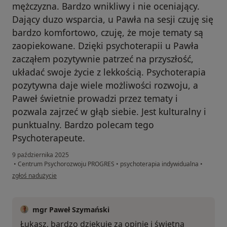
mężczyzna. Bardzo wnikliwy i nie oceniający.
Dający duzo wsparcia, u Pawła na sesji czuję się
bardzo komfortowo, czuję, że moje tematy są
zaopiekowane. Dzięki psychoterapii u Pawła
zacząłem pozytywnie patrzeć na przyszłość,
układać swoje życie z lekkością. Psychoterapia
pozytywna daje wiele możliwości rozwoju, a
Paweł świetnie prowadzi przez tematy i
pozwala zajrzeć w głąb siebie. Jest kulturalny i
punktualny. Bardzo polecam tego
Psychoterapeute.
9 października 2025
•
Centrum Psychorozwoju PROGRES
•
psychoterapia indywidualna
•
w opinii użytkownika Łukasz D
zgłoś nadużycie
mgr Paweł Szymański
Łukasz, bardzo dziękuję za opinię i świetną