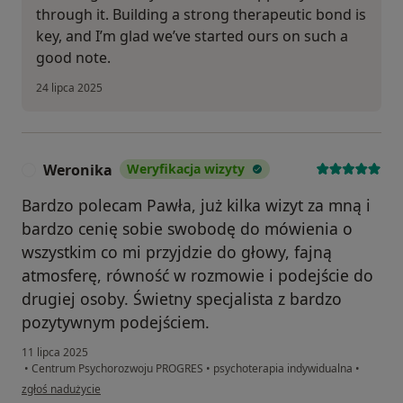
through it. Building a strong therapeutic bond is
key, and I’m glad we’ve started ours on such a
good note.
24 lipca 2025
Weronika
Weryfikacja wizyty
W
Bardzo polecam Pawła, już kilka wizyt za mną i
bardzo cenię sobie swobodę do mówienia o
wszystkim co mi przyjdzie do głowy, fajną
atmosferę, równość w rozmowie i podejście do
drugiej osoby. Świetny specjalista z bardzo
pozytywnym podejściem.
11 lipca 2025
•
Centrum Psychorozwoju PROGRES
•
psychoterapia indywidualna
•
w opinii użytkownika Weronika
zgłoś nadużycie