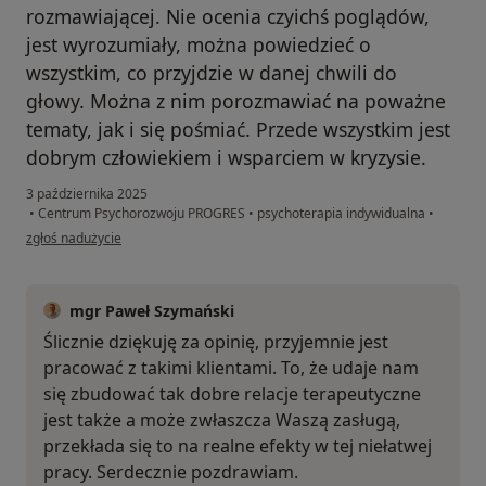
rozmawiającej. Nie ocenia czyichś poglądów,
jest wyrozumiały, można powiedzieć o
wszystkim, co przyjdzie w danej chwili do
głowy. Można z nim porozmawiać na poważne
tematy, jak i się pośmiać. Przede wszystkim jest
dobrym człowiekiem i wsparciem w kryzysie.
3 października 2025
•
Centrum Psychorozwoju PROGRES
•
psychoterapia indywidualna
•
w opinii użytkownika XxXxX
zgłoś nadużycie
mgr Paweł Szymański
Ślicznie dziękuję za opinię, przyjemnie jest
pracować z takimi klientami. To, że udaje nam
się zbudować tak dobre relacje terapeutyczne
jest także a może zwłaszcza Waszą zasługą,
przekłada się to na realne efekty w tej niełatwej
pracy. Serdecznie pozdrawiam.