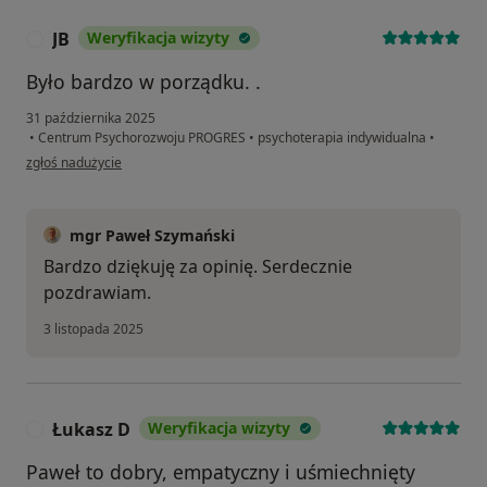
JB
Weryfikacja wizyty
J
Było bardzo w porządku. .
31 października 2025
•
Centrum Psychorozwoju PROGRES
•
psychoterapia indywidualna
•
w opinii użytkownika JB
zgłoś nadużycie
mgr Paweł Szymański
Bardzo dziękuję za opinię. Serdecznie
pozdrawiam.
3 listopada 2025
Łukasz D
Weryfikacja wizyty
Ł
Paweł to dobry, empatyczny i uśmiechnięty