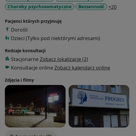
a11y_sr
Choroby psychosomatyczne
Bezsenność
+20
Pacjenci których przyjmuję
Dorośli
Dzieci (Tylko pod niektórymi adresami)
Rodzaje konsultacji
Stacjonarne
Zobacz lokalizacje (2)
Konsultacje online
Zobacz kalendarz online
Zdjęcia i filmy