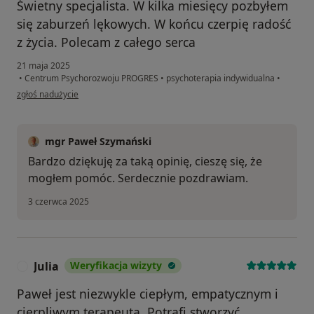
Świetny specjalista. W kilka miesięcy pozbyłem
się zaburzeń lękowych. W końcu czerpię radość
z życia. Polecam z całego serca
21 maja 2025
•
Centrum Psychorozwoju PROGRES
•
psychoterapia indywidualna
•
w opinii użytkownika Paweł
zgłoś nadużycie
mgr Paweł Szymański
Bardzo dziękuję za taką opinię, cieszę się, że
mogłem pomóc. Serdecznie pozdrawiam.
3 czerwca 2025
Julia
Weryfikacja wizyty
J
Paweł jest niezwykle ciepłym, empatycznym i
cierpliwym terapeutą. Potrafi stworzyć