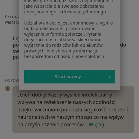
korzystają z narzędzi sztucznej inteligencji
jako wsparcia dla swojego dobrostanu
emocjonalnego i zdrowia psychicznego.
Czy rozwiązywanie wykreślanek, kolorowanie po numerach i grę w
warcaby można zaliczyć do ćwiczenia m
Udział w ankiecie jest anonimowy, a wyniki
będą analizowane i prezentowane
wyłącznie w formie zbiorczej. Pytania
Czy rozwiązywanie wykreślanek, kolorowanie
dotyczące nastolatków są skierowane
po numerach i grę w warcaby można zaliczyć do
wyłącznie do rodziców lub opiekunów
ćwiczenia mózgu i treningu funkcji
prawnych. Nie zbieramy informacji
bezpośrednio od osób niepełnoletnich.
poznawczych?
Start survey
ODPOWIEDŹ LEKARZA:
Dzień dobry. Każdy wysiłek intelektualny
wpływa na zwiększenie naszych zdolności,
dzięki ćwiczeniom polepsza się jakość połączeń
neuronalnych w naszym mózgu co ma wpływ
na przyśpieszenie procesów…
Więcej