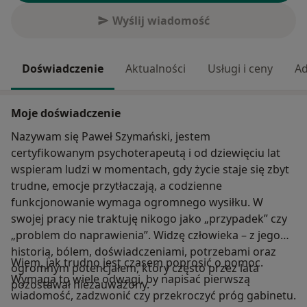
Wyślij wiadomość
Doświadczenie
Aktualności
Usługi i ceny
Ad
Moje doświadczenie
Nazywam się Paweł Szymański, jestem
certyfikowanym psychoterapeutą i od dziewięciu lat
wspieram ludzi w momentach, gdy życie staje się zbyt
trudne, emocje przytłaczają, a codzienne
funkcjonowanie wymaga ogromnego wysiłku. W
swojej pracy nie traktuję nikogo jako „przypadek” czy
„problem do naprawienia”. Widzę człowieka – z jego
historią, bólem, doświadczeniami, potrzebami oraz
Wiem, jak trudno jest czasem poprosić o pomoc.
ogromnym potencjałem, który często przez lata
Wymaga to wiele odwagi, by napisać pierwszą
pozostawał niezauważony.
wiadomość, zadzwonić czy przekroczyć próg gabinetu.