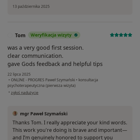
13 października 2025
Tom
Weryfikacja wizyty
T
was a very good first session.
clear communication.
gave Gods feedback and helpful tips
22 lipca 2025
•
ONLINE - PROGRES Paweł Szymański
•
konsultacja
psychoterapeutyczna (pierwsza wizyta)
w opinii użytkownika Tom
•
zgłoś nadużycie
mgr Paweł Szymański
Thanks Tom. I really appreciate your kind words.
This work you're doing is brave and important—
and I’m genuinely honored to support you