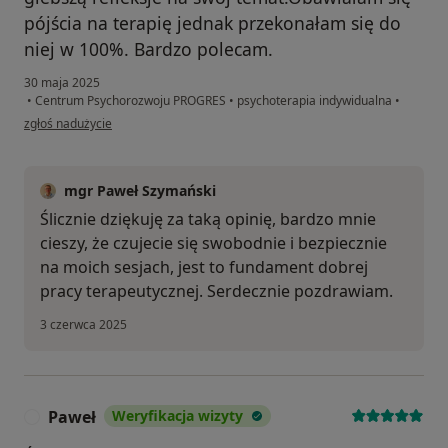
pójścia na terapię jednak przekonałam się do
niej w 100%. Bardzo polecam.
30 maja 2025
•
Centrum Psychorozwoju PROGRES
•
psychoterapia indywidualna
•
w opinii użytkownika Ewelina
zgłoś nadużycie
mgr Paweł Szymański
Ślicznie dziękuję za taką opinię, bardzo mnie
cieszy, że czujecie się swobodnie i bezpiecznie
na moich sesjach, jest to fundament dobrej
pracy terapeutycznej. Serdecznie pozdrawiam.
3 czerwca 2025
Paweł
Weryfikacja wizyty
P