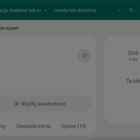
acja, badanie lub nazwisko
miasto lub dzielnica
Skrzypek
to
Dziś
9 Sie
jalizacjach
Ta kl
Wyślij wiadomość
esy
Ubezpieczenia
Opinie (14)