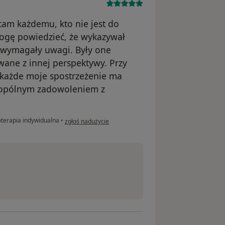
ecam każdemu, kto nie jest do
ogę powiedzieć, że wykazywał
 wymagały uwagi. Były one
ane z innej perspektywy. Przy
a każde moje spostrzeżenie ma
obopólnym zadowoleniem z
w opinii użytkownika Natalia
terapia indywidualna
•
zgłoś nadużycie