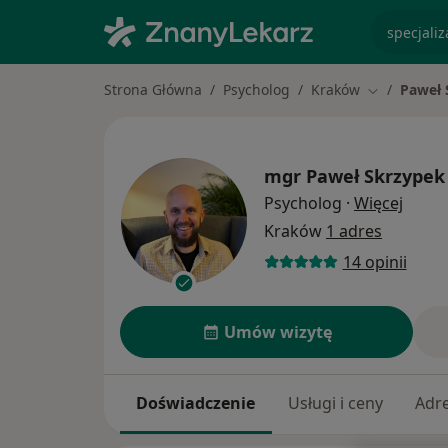
specjaliz
Strona Główna
Psycholog
Kraków
Paweł 
Zmień mias
mgr
Paweł Skrzypek
O spec
Psycholog
·
Więcej
Kraków
1 adres
14 opinii
Umów wizytę
Doświadczenie
Usługi i ceny
Adr