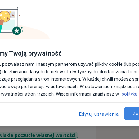
psychoterapeutą pracującym w nurcie
ież studia podyplomowe na kierunku
zarówno z dorosłymi jak i młodzieżą.
sychoterapii Psychodynamicznej a
i. Doświadczenie zawodowe
my Twoją prywatność
dziei, Krakowskim Instytucie
ia Psychicznego „Logopromed” oraz w
, pozwalasz nam i naszym partnerom używać plików cookie (lub p
go w Krakowie na oddziale 1A.
) do zbierania danych do celów statystycznych i dostarczania treśc
i, doświadczającymi lęku, depresji,
zaje przeglądania stron internetowych. W każdej chwili możesz spr
konać trudności w życiu seksualnym.
wać swoje preferencje w ustawieniach. W ustawieniach znajdziesz ró
prywatności stron trzecich. Więcej informacji znajdziesz w
polityka
Za
Edytuj ustawienia
Niskie poczucie własnej wartości