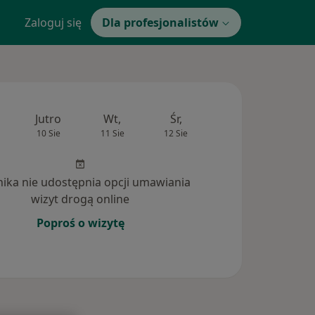
Zaloguj się
Dla profesjonalistów
Jutro
Wt,
Śr,
Czw,
Pt,
10 Sie
11 Sie
12 Sie
13 Sie
14 Si
inika nie udostępnia opcji umawiania
wizyt drogą online
Poproś o wizytę