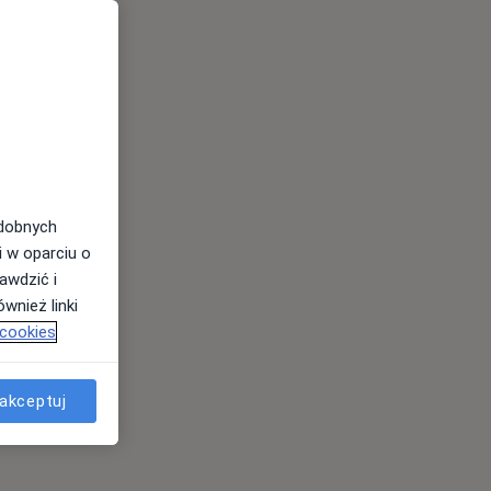
odobnych
i w oparciu o
awdzić i
wnież linki
 cookies
akceptuj