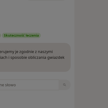
Skuteczność leczenia
rujemy je zgodnie z naszymi
iach i sposobie obliczania gwiazdek
ięcej o opiniach
niach