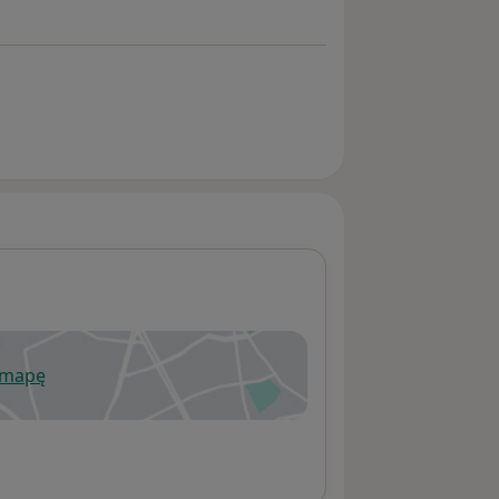
 mapę
wiera się w nowej karcie