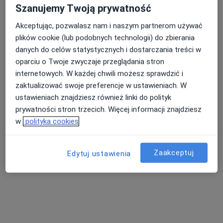
Szanujemy Twoją prywatność
lek. dent. Edyta Pawlak
·
Więcej
Stomatolog
Akceptując, pozwalasz nam i naszym partnerom używać
18 opinii
plików cookie (lub podobnych technologii) do zbierania
danych do celów statystycznych i dostarczania treści w
Jurowiecka 21, Białystok
•
Mapa
oparciu o Twoje zwyczaje przeglądania stron
Falkowski Dental Clinic
internetowych. W każdej chwili możesz sprawdzić i
Konsultacja Invisalign
200 zł
zaktualizować swoje preferencje w ustawieniach. W
Specjalista nie oferuje umawiania online pod tym adresem.
ustawieniach znajdziesz również linki do polityk
prywatności stron trzecich. Więcej informacji znajdziesz
Poproś o wizytę
w
polityka cookies
Zaakceptuj
Edytuj ustawienia