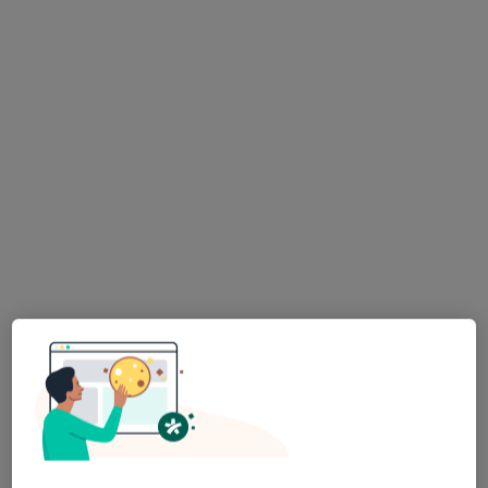
lek. dent. Łukasz Cymbor
·
Więcej
Stomatolog
265 opinii
Józefa Ignacego Kraszewskiego 18/1, Białystok
•
Mapa
Biadent Stomatologia
Higienizacja
od 350 zł
Specjalista nie oferuje umawiania online pod tym adresem.
Poproś o wizytę
Bezpieczne płatności