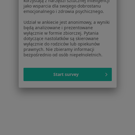
korzystają z narzędzi sztucznej inteligencji
jako wsparcia dla swojego dobrostanu
emocjonalnego i zdrowia psychicznego.
Udział w ankiecie jest anonimowy, a wyniki
będą analizowane i prezentowane
wyłącznie w formie zbiorczej. Pytania
Leokadia Pisanko-Kicińska
dotyczące nastolatków są skierowane
Stomatolog, Ortodonta
wyłącznie do rodziców lub opiekunów
prawnych. Nie zbieramy informacji
ul. Astronomiczna 19, Mońki
•
Mapa
bezpośrednio od osób niepełnoletnich.
Gabinet Lekarski
Specjalista nie oferuje umawiania online pod tym adresem.
Start survey
Poproś o wizytę