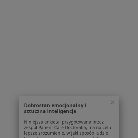
Ewa Sadkowska
Stomatolog
19-100 Mońki, b
•
Mapa
Gabinet Lekarski
Specjalista nie oferuje umawiania online pod tym adresem.
Poproś o wizytę
Dobrostan emocjonalny i
sztuczna inteligencja
Niniejsza ankieta, przygotowana przez
zespół Patient Care Doctoralia, ma na celu
lepsze zrozumienie, w jaki sposób ludzie