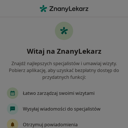
Me
Stomatolog • Mońki, podlaskie
Filtry
Mapa
Polecani stomatolodzy w Mońkach
Witaj na ZnanyLekarz
Jak działają wyniki wyszukiwania
Znajdź najlepszych specjalistów i umawiaj wizyty.
Pobierz aplikację, aby uzyskać bezpłatny dostęp do
przydatnych funkcji:
Łatwo zarządzaj swoimi wizytami
Wysyłaj wiadomości do specjalistów
lek. dent. Ewa Lachowska
·
Stomatolog, Stomatolog dziecięcy, Chirurg stomatologiczny
Otrzymuj powiadomienia