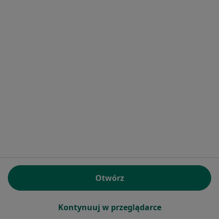
Pokaż profil
Poradnia Stomatologiczna Lege Artis
Anna Kuc
Stomatologia, Protetyka, Ortodoncja
Wyzwolenia 2C/5, Mońki
•
Mapa
Brak dostępnych specjalistów z wolnymi terminami w tym centrum medycznym.
Otwórz
Pokaż profil
Kontynuuj w przeglądarce