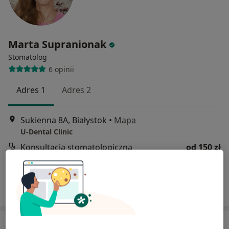
Marta Supranionak
Stomatolog
6 opinii
Adres 1
Adres 2
Sukienna 8A, Białystok
•
Mapa
U-Dental Clinic
Konsultacja stomatologiczna
od 150 zł
Specjalista nie oferuje umawiania online pod tym adresem.
Poproś o wizytę