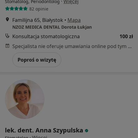
·
Więcej
Stomatolog, Periodontolog
82 opinie
Familijna 65, Białystok
•
Mapa
NZOZ MEDICA DENTAL Dorota Łukjan
Konsultacja stomatologiczna
100 zł
Specjalista nie oferuje umawiania online pod tym adresem.
Poproś o wizytę
lek. dent. Anna Szypulska
·
Więcej
Stomatolog