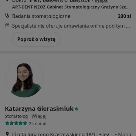
Doktor Ireny Białówny 6, Białystok
•
Mapa
ART-DENT NZOZ Gabinet Stomatologiczny Grażyna Szcześniak
Badania stomatologiczne
200 zł
Specjalista nie oferuje umawiania online pod tym adresem.
Poproś o wizytę
Katarzyna Gierasimiuk
·
Więcej
Stomatolog
25 opinii
Józefa Ignacego Kraszewskiego 18/1, Białystok
•
Mapa