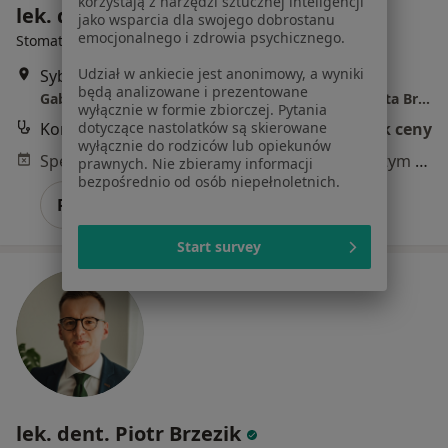
korzystają z narzędzi sztucznej inteligencji
lek. dent. Beata Brzozowska
jako wsparcia dla swojego dobrostanu
emocjonalnego i zdrowia psychicznego.
Stomatolog
Udział w ankiecie jest anonimowy, a wyniki
Sybiraków 1 lok 4, Białystok
•
Mapa
będą analizowane i prezentowane
Gabinet Stomatologiczno-Periodontologiczny Beata Brzozowska
wyłącznie w formie zbiorczej. Pytania
dotyczące nastolatków są skierowane
Konsultacja stomatologiczna
Brak ceny
wyłącznie do rodziców lub opiekunów
Specjalista nie oferuje umawiania online pod tym adresem.
prawnych. Nie zbieramy informacji
bezpośrednio od osób niepełnoletnich.
Poproś o wizytę
Start survey
lek. dent. Piotr Brzezik