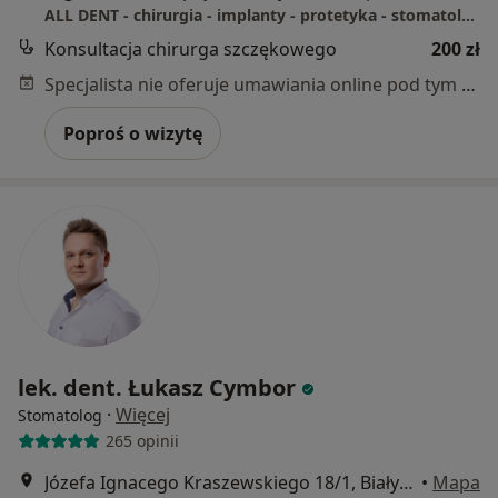
ALL DENT - chirurgia - implanty - protetyka - stomatologia zachowawcza - ortodoncja
Konsultacja chirurga szczękowego
200 zł
Specjalista nie oferuje umawiania online pod tym adresem.
Poproś o wizytę
lek. dent. Łukasz Cymbor
·
Więcej
Stomatolog
265 opinii
Józefa Ignacego Kraszewskiego 18/1, Białystok
•
Mapa