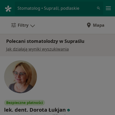
Me
Stomatolog • Supraśl, podlaskie
Filtry
Mapa
Polecani stomatolodzy w Supraślu
Jak działają wyniki wyszukiwania
Bezpieczne płatności
lek. dent. Dorota Łukjan