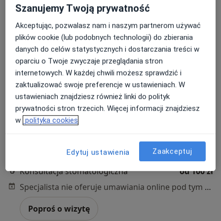
Szanujemy Twoją prywatność
Akceptując, pozwalasz nam i naszym partnerom używać
plików cookie (lub podobnych technologii) do zbierania
danych do celów statystycznych i dostarczania treści w
oparciu o Twoje zwyczaje przeglądania stron
lek. dent. Agnieszka Borowy
internetowych. W każdej chwili możesz sprawdzić i
·
Więcej
Stomatolog
zaktualizować swoje preferencje w ustawieniach. W
17 opinii
ustawieniach znajdziesz również linki do polityk
prywatności stron trzecich. Więcej informacji znajdziesz
Adres 1
Adres 2
Adres 3
w
polityka cookies
Konduktorska 34, Białystok
•
Mapa
Zaakceptuj
Edytuj ustawienia
SZCZYGIEŁ STOMATOLOGIA
Konsultacja stomatologiczna
od 100 zł
Specjalista nie oferuje umawiania online pod tym adresem.
Poproś o wizytę