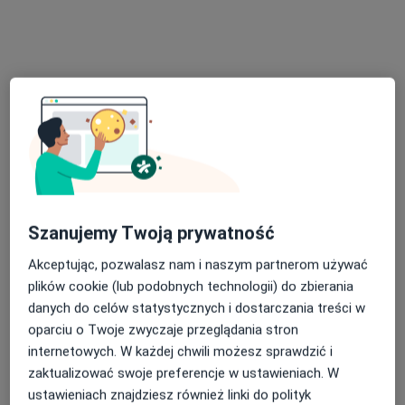
Poproś o wizytę
lek. dent. Grażyna Szcześniak
Szanujemy Twoją prywatność
·
Więcej
Stomatolog
123 opinie
Akceptując, pozwalasz nam i naszym partnerom używać
plików cookie (lub podobnych technologii) do zbierania
Doktor Ireny Białówny 6, Białystok
•
Mapa
danych do celów statystycznych i dostarczania treści w
ART-DENT NZOZ Gabinet Stomatologiczny Grażyna Szcześniak
oparciu o Twoje zwyczaje przeglądania stron
Badania stomatologiczne
200 zł
internetowych. W każdej chwili możesz sprawdzić i
Specjalista nie oferuje umawiania online pod tym adresem.
zaktualizować swoje preferencje w ustawieniach. W
ustawieniach znajdziesz również linki do polityk