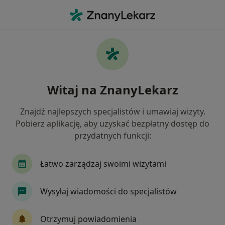
Me
Paradontoza • Białystok, podlaskie
Filtry
• 1
Ubezpieczenie
Map
Paradontoza specjaliści w Białymstoku
Witaj na ZnanyLekarz
Jak działają wyniki wyszukiwania
Znajdź najlepszych specjalistów i umawiaj wizyty.
Pobierz aplikację, aby uzyskać bezpłatny dostęp do
Jakiego specjalisty szukasz?
przydatnych funkcji:
Stomatolog
Protetyk stomatologiczny
St
Łatwo zarządzaj swoimi wizytami
Wysyłaj wiadomości do specjalistów
Otrzymuj powiadomienia