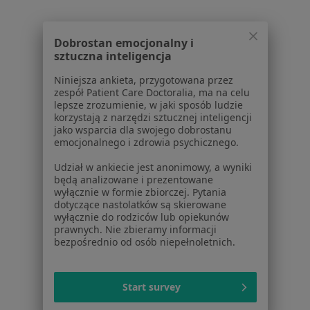
Dobrostan emocjonalny i
1
2
3
sztuczna inteligencja
Niniejsza ankieta, przygotowana przez
Powiązane wyszukiwania
zespół Patient Care Doctoralia, ma na celu
lepsze zrozumienie, w jaki sposób ludzie
W pobliżu Białegostoku
korzystają z narzędzi sztucznej inteligencji
jako wsparcia dla swojego dobrostanu
Paradontoza w Wasilkowie
emocjonalnego i zdrowia psychicznego.
Paradontoza w Kleosinie
Udział w ankiecie jest anonimowy, a wyniki
będą analizowane i prezentowane
Paradontoza w Łodzi
wyłącznie w formie zbiorczej. Pytania
dotyczące nastolatków są skierowane
Paradontoza w Sokółce
wyłącznie do rodziców lub opiekunów
prawnych. Nie zbieramy informacji
Schorzenia w Białymstoku
bezpośrednio od osób niepełnoletnich.
Ból zęba w Białymstoku
Próchnica w Białymstoku
Start survey