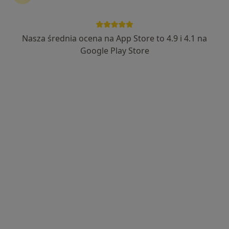
Nasza średnia ocena na App Store to 4.9 i 4.1 na
lek. dent. Łukasz Cymbor
Google Play Store
·
Więcej
Stomatolog
265 opinii
Józefa Ignacego Kraszewskiego 18/1, Białystok
•
Mapa
Biadent Stomatologia
Higienizacja
od 350 zł
Specjalista nie oferuje umawiania online pod tym adresem.
Poproś o wizytę