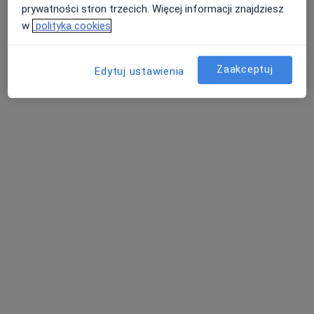
Poproś o wizytę
prywatności stron trzecich. Więcej informacji znajdziesz
w
polityka cookies
Zaakceptuj
Edytuj ustawienia
dr Beata Mackiewicz
·
Więcej
Stomatolog
249 opinii
Świętojańska 8 lok. 2, Białystok
•
Mapa
Mackiewicz Stomatologia
Konsultacja stomatologiczna
od 100 zł
Specjalista nie oferuje umawiania online pod tym adresem.