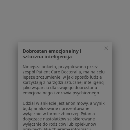
Wincentego Witosa 36, Białystok
•
Mapa
Kobus Stomatologia
Konsultacja stomatologiczna
od 150 zł
Specjalista nie oferuje umawiania online pod tym adresem.
Poproś o wizytę
Dobrostan emocjonalny i
sztuczna inteligencja
Niniejsza ankieta, przygotowana przez
1
2
3
4
5
...
22
zespół Patient Care Doctoralia, ma na celu
lepsze zrozumienie, w jaki sposób ludzie
korzystają z narzędzi sztucznej inteligencji
Powiązane wyszukiwania
jako wsparcia dla swojego dobrostanu
emocjonalnego i zdrowia psychicznego.
Inne dzielnice w Białymstoku
Stomatolodzy Piaski
Udział w ankiecie jest anonimowy, a wyniki
będą analizowane i prezentowane
Stomatolodzy Centrum
wyłącznie w formie zbiorczej. Pytania
dotyczące nastolatków są skierowane
Stomatolodzy Przydworcowe
wyłącznie do rodziców lub opiekunów
prawnych. Nie zbieramy informacji