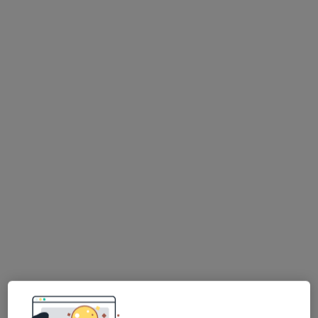
lek. dent. Agnieszka Borowy
·
Więcej
Stomatolog
16 opinii
Adres 1
Adres 2
Adres 3
Adres 4
Konduktorska 34, Białystok
•
Mapa
SZCZYGIEŁ STOMATOLOGIA
Konsultacja stomatologiczna
od 100 zł
Specjalista nie oferuje umawiania online pod tym adresem.
Poproś o wizytę