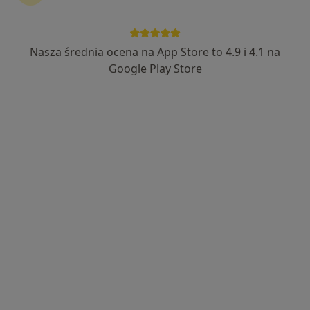
Nasza średnia ocena na App Store to 4.9 i 4.1 na
lek. dent. Ulada Bykava
Google Play Store
·
Więcej
Stomatolog
68 opinii
Sukienna 8A, Białystok
•
Mapa
U-Dental Clinic
Konsultacja stomatologiczna
od 150 zł
Specjalista nie oferuje umawiania online pod tym adresem.
Poproś o wizytę