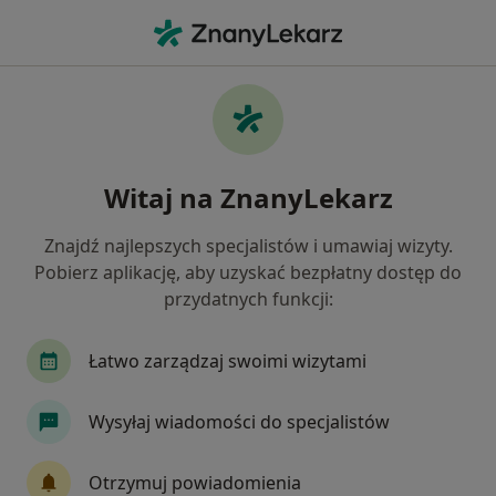
Me
Stomatolog • Zielone Wzgórza, Białystok, podlaskie
Filtry
Ubezpieczenie
Mapa
Stomatolodzy Białystok Zielone Wzgórza
Witaj na ZnanyLekarz
Jak działają wyniki wyszukiwania
Znajdź najlepszych specjalistów i umawiaj wizyty.
Pobierz aplikację, aby uzyskać bezpłatny dostęp do
Wybierz swoje ubezpieczenie
przydatnych funkcji:
NFZ
Allianz
Compensa
Enel-med
Łatwo zarządzaj swoimi wizytami
Wysyłaj wiadomości do specjalistów
Otrzymuj powiadomienia