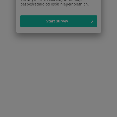
Stomatolodzy Nowe Miasto
bezpośrednio od osób niepełnoletnich.
Stomatolodzy Sienkiewicza
Start survey
Więcej (15)
Więcej w kategorii: Inne dzielnice w Białymst
Stomatolodzy Białystok Zielone Wzgórza
Serwis
Regulamin
Polityka prywatności pacjentów
Polityka prywatności profesjonalistów
Polityka prywatności dla profesjonalistów, których