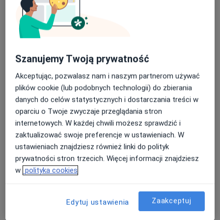
Szanujemy Twoją prywatność
Akceptując, pozwalasz nam i naszym partnerom używać
plików cookie (lub podobnych technologii) do zbierania
lek. dent. Aleksandra Dąbrowska
danych do celów statystycznych i dostarczania treści w
·
Więcej
Stomatolog
oparciu o Twoje zwyczaje przeglądania stron
41 opinii
internetowych. W każdej chwili możesz sprawdzić i
Pogodna 4C lok U10, Białystok
•
Mapa
zaktualizować swoje preferencje w ustawieniach. W
Smile Dental Clinic
ustawieniach znajdziesz również linki do polityk
prywatności stron trzecich. Więcej informacji znajdziesz
Konsultacja stomatologiczna
od 200 zł
w
polityka cookies
Specjalista nie oferuje umawiania online pod tym adresem.
Poproś o wizytę
Zaakceptuj
Edytuj ustawienia