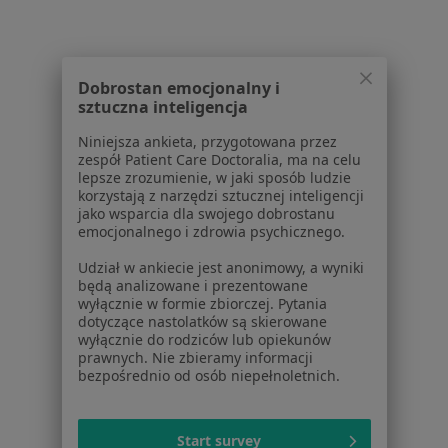
Powiązane wyszukiwania
W pobliżu Wejherowa
Dobrostan emocjonalny i
sztuczna inteligencja
Ból kolana w Gdańsku
Niniejsza ankieta, przygotowana przez
Ból kolana w Gdyni
zespół Patient Care Doctoralia, ma na celu
lepsze zrozumienie, w jaki sposób ludzie
Ból kolana w Sopocie
korzystają z narzędzi sztucznej inteligencji
jako wsparcia dla swojego dobrostanu
Ból kolana w Rumi
emocjonalnego i zdrowia psychicznego.
Ból kolana w Pruszczu Gdańskim
Udział w ankiecie jest anonimowy, a wyniki
będą analizowane i prezentowane
Więcej (13)
wyłącznie w formie zbiorczej. Pytania
Więcej w kategorii: W pobliżu Wejherowa
dotyczące nastolatków są skierowane
wyłącznie do rodziców lub opiekunów
Schorzenia w Wejherowie
prawnych. Nie zbieramy informacji
bezpośrednio od osób niepełnoletnich.
Choroby układu krążenia w Wejherowie
Choroby układu moczowego w Wejherowie
Start survey