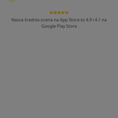
Nasza średnia ocena na App Store to 4.9 i 4.1 na
Bezpieczne płatności
Google Play Store
mgr Karolina Okoń
·
Więcej
Fizjoterapeuta
36 opinii
ul. I Brygady Pancernej W.P. 10, Wejherowo
•
Mapa
Przychodnia Rehabilitacyjna FIT-MED Fizjoterapia dzieci i dorosłych
Konsultacja fizjoterapeutyczna (kolejna wizyta)
130 zł
Specjalista nie oferuje umawiania online pod tym adresem.
Poproś o wizytę