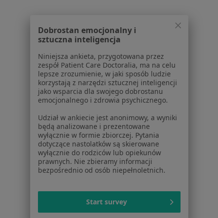
Praca
Rekrutujemy!
Partnerzy
Dobrostan emocjonalny i
Centrum prasowe
sztuczna inteligencja
Kontakt
Niniejsza ankieta, przygotowana przez
Dla pacjentów
zespół Patient Care Doctoralia, ma na celu
lepsze zrozumienie, w jaki sposób ludzie
Lekarze
korzystają z narzędzi sztucznej inteligencji
Placówki medyczne
jako wsparcia dla swojego dobrostanu
emocjonalnego i zdrowia psychicznego.
Pytania i odpowiedzi
Usługi i zabiegi
Udział w ankiecie jest anonimowy, a wyniki
Choroby
będą analizowane i prezentowane
wyłącznie w formie zbiorczej. Pytania
Pomoc
dotyczące nastolatków są skierowane
Aplikacje mobilne
wyłącznie do rodziców lub opiekunów
Blog dla pacjentów
prawnych. Nie zbieramy informacji
bezpośrednio od osób niepełnoletnich.
Dla profesjonalistów
Cennik
Start survey
Dla lekarzy