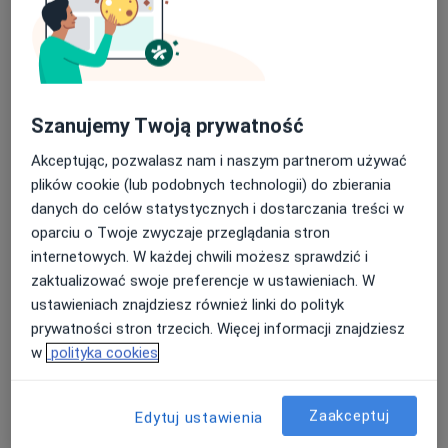
Centrum Medyczne JKmed Wejherowo
·
Więcej
Ortopedia, Chirurgia, Medycyna rodzinna
436 opinii
Otylii Szczukowskiej 7, Wejherowo
•
Mapa
Konsultacja ortopedyczna
120 zł
Szanujemy Twoją prywatność
Pokaż więcej usług
Akceptując, pozwalasz nam i naszym partnerom używać
Brak dostępnych specjalistów z wolnymi terminami w tym centrum medycznym.
plików cookie (lub podobnych technologii) do zbierania
danych do celów statystycznych i dostarczania treści w
Pokaż profil
oparciu o Twoje zwyczaje przeglądania stron
internetowych. W każdej chwili możesz sprawdzić i
zaktualizować swoje preferencje w ustawieniach. W
ustawieniach znajdziesz również linki do polityk
prywatności stron trzecich. Więcej informacji znajdziesz
w
polityka cookies
Zaakceptuj
Edytuj ustawienia