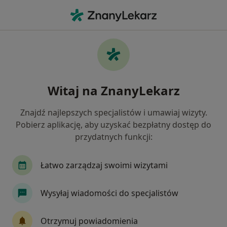
Me
Ortopeda • Wejherowo, pomorskie
Filtry
Ubezpieczenie:
POLMED
20 polecanych ortopedów w Wejherowie z
Witaj na ZnanyLekarz
POLMED
Jak działają wyniki wyszukiwania
Znajdź najlepszych specjalistów i umawiaj wizyty.
Pobierz aplikację, aby uzyskać bezpłatny dostęp do
przydatnych funkcji:
Łatwo zarządzaj swoimi wizytami
Wysyłaj wiadomości do specjalistów
lek. Paweł Kalinowski
Otrzymuj powiadomienia
·
Więcej
Ortopeda