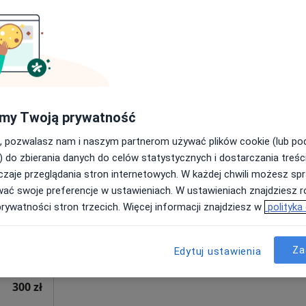
Poproś o wizytę
300 zł
my Twoją prywatność
, pozwalasz nam i naszym partnerom używać plików cookie (lub p
Dziś
Jutro
Sob,
Ndz,
) do zbierania danych do celów statystycznych i dostarczania treśc
6 Sie
7 Sie
8 Sie
9 Sie
zaje przeglądania stron internetowych. W każdej chwili możesz spr
wać swoje preferencje w ustawieniach. W ustawieniach znajdziesz ró
prywatności stron trzecich. Więcej informacji znajdziesz w
polityka
Umawianie online nie jest dostępne
Poproś o wizytę
Za
Edytuj ustawienia
300 zł