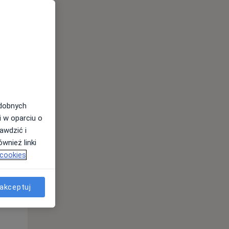
odobnych
Pon,
Wt,
Śr,
i w oparciu o
10 Sie
11 Sie
12 Sie
awdzić i
wnież linki
 cookies
akceptuj