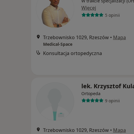
W trakcie specjalizacji (O
Więcej
5 opinii
Trzebownisko 1029, Rzeszów
•
Mapa
Medical-Space
Konsultacja ortopedyczna
lek. Krzysztof Kul
Ortopeda
9 opinii
Trzebownisko 1029, Rzeszów
•
Mapa