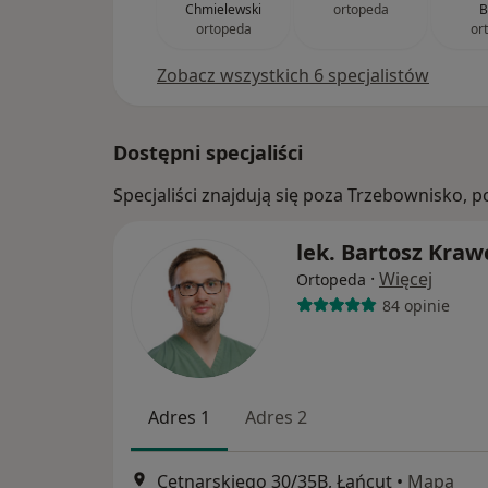
Chmielewski
ortopeda
B
ortopeda
or
Zobacz wszystkich 6 specjalistów
Dostępni specjaliści
Specjaliści znajdują się poza Trzebownisko,
lek. Bartosz Kraw
·
Więcej
Ortopeda
84 opinie
Adres 1
Adres 2
Cetnarskiego 30/35B, Łańcut
•
Mapa