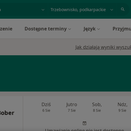
acja, badanie lub nazwisko
miasto lub dzielnica
zenie
Dostępne terminy
Język
Przyjmu
Jak działają wyniki wysz
Dziś
Jutro
Sob,
Ndz,
6 Sie
7 Sie
8 Sie
9 Sie
 Bober
Umawianie online nie jest dostępne