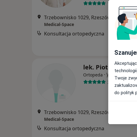
179 opinii
Trzebownisko 1029, Rzeszów
•
Mapa
Medical-Space
Konsultacja ortopedyczna
Szanuje
Akceptując
lek. Piotr Muniak
technologii
·
Więcej
Ortopeda
Twoje zwyc
3 opinie
zaktualizo
do polityk 
Trzebownisko 1029, Rzeszów
•
Mapa
Medical-Space
Konsultacja ortopedyczna