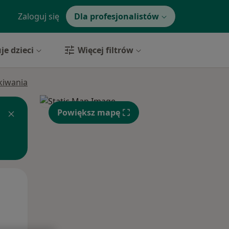
Zaloguj się
Dla profesjonalistów
je dzieci
Więcej filtrów
ukiwania
Powiększ mapę
Pon,
Wt,
Śr,
10 Sie
11 Sie
12 Sie