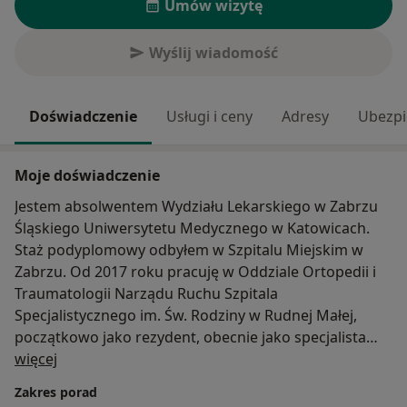
Umów wizytę
Wyślij wiadomość
Doświadczenie
Usługi i ceny
Adresy
Ubezpi
Moje doświadczenie
Jestem absolwentem Wydziału Lekarskiego w Zabrzu
Śląskiego Uniwersytetu Medycznego w Katowicach.
Staż podyplomowy odbyłem w Szpitalu Miejskim w
Zabrzu. Od 2017 roku pracuję w Oddziale Ortopedii i
Traumatologii Narządu Ruchu Szpitala
Specjalistycznego im. Św. Rodziny w Rudnej Małej,
początkowo jako rezydent, obecnie jako specjalista
O mnie
ortopedii i traumatologii narządu ruchu.
więcej
Staram się systematycznie poszerzać swoją wiedzę i
Zakres porad
umiejętności biorąc udział w licznych szkoleniach,