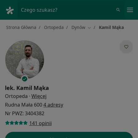
Me
Czego szukasz?
Strona Główna
Ortopeda
Dynów
Kamil Mąka
Zmień miasto
lek.
Kamil Mąka
O specjalizacjach
Ortopeda
·
Więcej
Rudna Mała 600
4 adresy
Nr PWZ: 3404382
141 opinii