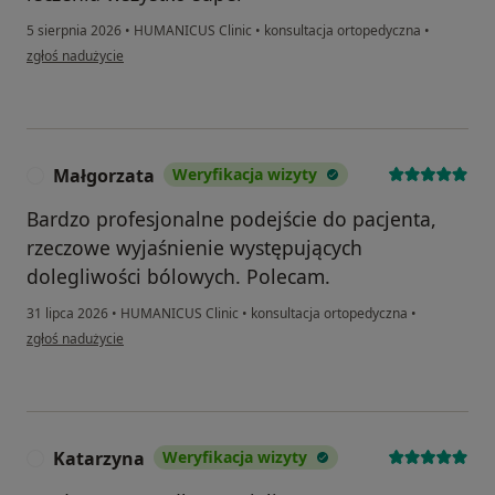
5 sierpnia 2026
•
HUMANICUS Clinic
•
konsultacja ortopedyczna
•
w opinii użytkownika Kacper
zgłoś nadużycie
Małgorzata
Weryfikacja wizyty
M
Bardzo profesjonalne podejście do pacjenta,
rzeczowe wyjaśnienie występujących
dolegliwości bólowych. Polecam.
31 lipca 2026
•
HUMANICUS Clinic
•
konsultacja ortopedyczna
•
w opinii użytkownika Małgorzata
zgłoś nadużycie
Katarzyna
Weryfikacja wizyty
K