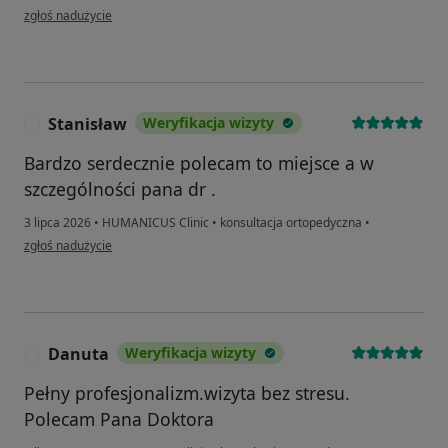
w opinii użytkownika Karolina
zgłoś nadużycie
Stanisław
Weryfikacja wizyty
S
Bardzo serdecznie polecam to miejsce a w
szczególności pana dr .
3 lipca 2026
•
HUMANICUS Clinic
•
konsultacja ortopedyczna
•
w opinii użytkownika Stanisław
zgłoś nadużycie
Danuta
Weryfikacja wizyty
D
Pełny profesjonalizm.wizyta bez stresu.
Polecam Pana Doktora