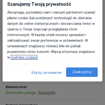
Szanujemy Twoją prywatność
Zobacz galerię (3)
Akceptując, pozwalasz nam i naszym partnerom używać
plików cookie (lub podobnych technologii) do zbierania
Pokaż więcej
danych do celów statystycznych i dostarczania treści w
o doświadczeniu
oparciu o Twoje zwyczaje przeglądania stron
internetowych. W każdej chwili możesz sprawdzić i
Usługi i ceny
zaktualizować swoje preferencje w ustawieniach. W
ustawieniach znajdziesz również linki do polityk
Konsultacja ortopedyczna
prywatności stron trzecich. Więcej informacji znajdziesz
Umów wizytę
Od 0 zł
Szczegóły
w
polityka cookies
Badania diagnostyczne
Zaakceptuj
Edytuj ustawienia
Od 0 zł
Szczegóły
Badania krwi
Darmowa usługa
Szczegóły