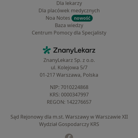
Dla lekarzy
Dla placówek medycznych
Noa Notes
nowość
Baza wiedzy
Centrum Pomocy dla Specjalisty
Kontakt
ZnanyLekarz - Strona główna
ZnanyLekarz Sp. z o.o.
ul. Kolejowa 5/7
01-217 Warszawa, Polska
NIP: ⁠7010224868
KRS: ⁠0000347997
REGON: ⁠142276657
Sąd Rejonowy dla m.st. Warszawy w Warszawie XII
Wydział Gospodarczy KRS
Facebook
otwiera się w nowej karcie