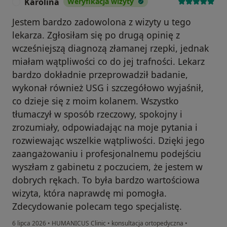
Karolina
Weryfikacja wizyty
K
Jestem bardzo zadowolona z wizyty u tego
lekarza. Zgłosiłam się po drugą opinię z
wcześniejszą diagnozą złamanej rzepki, jednak
miałam wątpliwości co do jej trafności. Lekarz
bardzo dokładnie przeprowadził badanie,
wykonał również USG i szczegółowo wyjaśnił,
co dzieje się z moim kolanem. Wszystko
tłumaczył w sposób rzeczowy, spokojny i
zrozumiały, odpowiadając na moje pytania i
rozwiewając wszelkie wątpliwości. Dzięki jego
zaangażowaniu i profesjonalnemu podejściu
wyszłam z gabinetu z poczuciem, że jestem w
dobrych rękach. To była bardzo wartościowa
wizyta, która naprawdę mi pomogła.
Zdecydowanie polecam tego specjalistę.
6 lipca 2026
•
HUMANICUS Clinic
•
konsultacja ortopedyczna
•