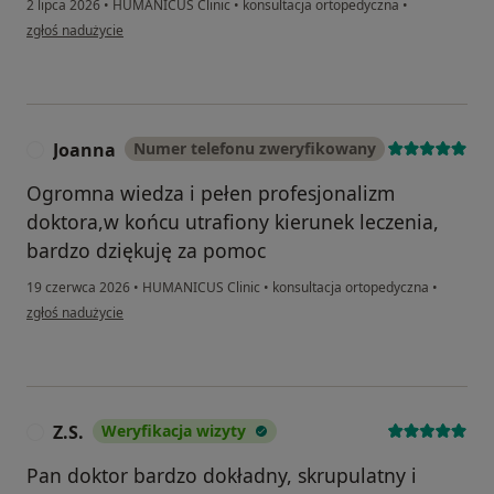
2 lipca 2026
•
HUMANICUS Clinic
•
konsultacja ortopedyczna
•
w opinii użytkownika Danuta
zgłoś nadużycie
Joanna
Numer telefonu zweryfikowany
J
Ogromna wiedza i pełen profesjonalizm
doktora,w końcu utrafiony kierunek leczenia,
bardzo dziękuję za pomoc
19 czerwca 2026
•
HUMANICUS Clinic
•
konsultacja ortopedyczna
•
w opinii użytkownika Joanna
zgłoś nadużycie
Z.S.
Weryfikacja wizyty
Z
Pan doktor bardzo dokładny, skrupulatny i