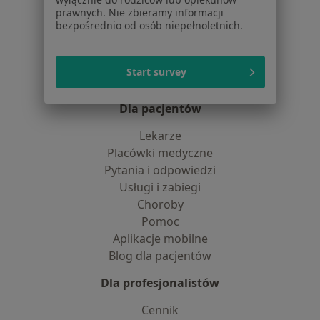
O nas
prawnych. Nie zbieramy informacji
bezpośrednio od osób niepełnoletnich.
Praca
Rekrutujemy!
Partnerzy
Centrum prasowe
Start survey
Kontakt
Dla pacjentów
Lekarze
Placówki medyczne
Pytania i odpowiedzi
Usługi i zabiegi
Choroby
Pomoc
Aplikacje mobilne
Blog dla pacjentów
Dla profesjonalistów
Cennik