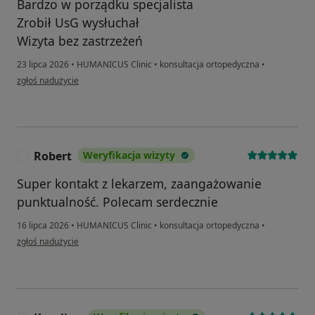
Bardzo w porządku specjalista
Zrobił UsG wysłuchał
Wizyta bez zastrzeżeń
23 lipca 2026
•
HUMANICUS Clinic
•
konsultacja ortopedyczna
•
w opinii użytkownika Katarzyna
zgłoś nadużycie
Robert
Weryfikacja wizyty
R
Super kontakt z lekarzem, zaangażowanie
punktualność. Polecam serdecznie
16 lipca 2026
•
HUMANICUS Clinic
•
konsultacja ortopedyczna
•
w opinii użytkownika Robert
zgłoś nadużycie