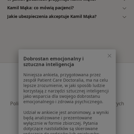
Kamil Mąka: co mówią pacjenci?
Jakie ubezpieczenia akceptuje Kamil Mąka?
Dobrostan emocjonalny i
sztuczna inteligencja
Serwis
Niniejsza ankieta, przygotowana przez
zespół Patient Care Doctoralia, ma na celu
Regulamin
lepsze zrozumienie, w jaki sposób ludzie
Polityka prywatności pacjentów
korzystają z narzędzi sztucznej inteligencji
Polityka prywatności profesjonalistów
jako wsparcia dla swojego dobrostanu
emocjonalnego i zdrowia psychicznego.
Polityka prywatności dla profesjonalistów, których
dane pozyskaliśmy samodzielnie
Udział w ankiecie jest anonimowy, a wyniki
Polityka cookies
będą analizowane i prezentowane
wyłącznie w formie zbiorczej. Pytania
Jak działają wyniki wyszukiwania
dotyczące nastolatków są skierowane
Dostępność
wyłącznie do rodziców lub opiekunów