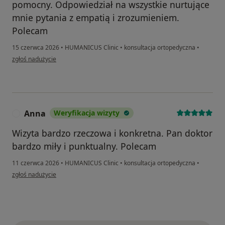
pomocny. Odpowiedział na wszystkie nurtujące
mnie pytania z empatią i zrozumieniem.
Polecam
15 czerwca 2026
•
HUMANICUS Clinic
•
konsultacja ortopedyczna
•
w opinii użytkownika Z.S.
zgłoś nadużycie
Anna
Weryfikacja wizyty
A
Wizyta bardzo rzeczowa i konkretna. Pan doktor
bardzo miły i punktualny. Polecam
11 czerwca 2026
•
HUMANICUS Clinic
•
konsultacja ortopedyczna
•
w opinii użytkownika Anna
zgłoś nadużycie