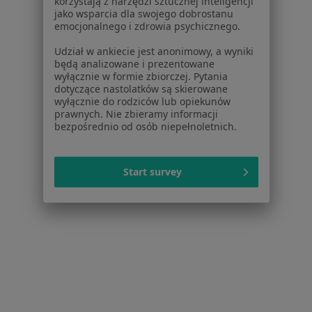
korzystają z narzędzi sztucznej inteligencji
38 opinii
jako wsparcia dla swojego dobrostanu
emocjonalnego i zdrowia psychicznego.
Graniczna 2, Wadowice
•
Mapa
VITARS Wadowice
Udział w ankiecie jest anonimowy, a wyniki
będą analizowane i prezentowane
Konsultacja ortopedyczna
od 280 zł
wyłącznie w formie zbiorczej. Pytania
dotyczące nastolatków są skierowane
Specjalista nie oferuje umawiania online pod tym adresem.
wyłącznie do rodziców lub opiekunów
prawnych. Nie zbieramy informacji
Poproś o wizytę
bezpośrednio od osób niepełnoletnich.
Start survey
lek. Witold Gach
·
Więcej
Ortopeda