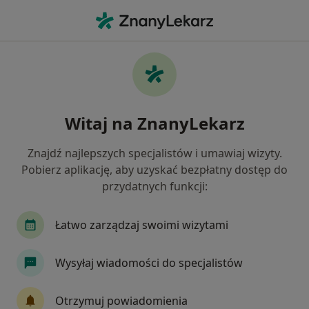
Me
Ortopeda • Sucha Beskidzka, małopolskie
Filtry
Ubezpieczenie
Mapa
Polecani ortopedzi w Suchej Beskidzkiej
Witaj na ZnanyLekarz
Jak działają wyniki wyszukiwania
Znajdź najlepszych specjalistów i umawiaj wizyty.
Pobierz aplikację, aby uzyskać bezpłatny dostęp do
Wybierz swoje ubezpieczenie
przydatnych funkcji:
Łatwo zarządzaj swoimi wizytami
Wysyłaj wiadomości do specjalistów
Otrzymuj powiadomienia