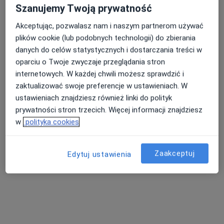
Szanujemy Twoją prywatność
Specjalista nie oferuje umawiania online pod tym adresem.
Akceptując, pozwalasz nam i naszym partnerom używać
Poproś o wizytę
plików cookie (lub podobnych technologii) do zbierania
danych do celów statystycznych i dostarczania treści w
oparciu o Twoje zwyczaje przeglądania stron
internetowych. W każdej chwili możesz sprawdzić i
zaktualizować swoje preferencje w ustawieniach. W
ustawieniach znajdziesz również linki do polityk
prywatności stron trzecich. Więcej informacji znajdziesz
w
polityka cookies
lek. Karol Tomczyk
Zaakceptuj
Edytuj ustawienia
·
Więcej
Ortopeda
406 opinii
Adres 1
Adres 2