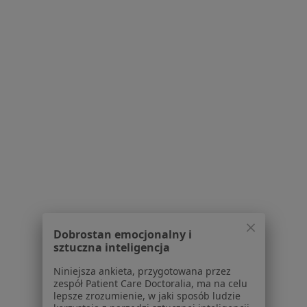
528 opinii
Karmelicka 5, Wadowice
•
Mapa
Szpital im. św. Jana Pawła II w Wadowicach
Konsultacja ortopedyczna
Brak ceny
Specjalista nie oferuje umawiania online pod tym adresem.
Poproś o wizytę
Dobrostan emocjonalny i
sztuczna inteligencja
Niniejsza ankieta, przygotowana przez
lek. Piotr Knop
zespół Patient Care Doctoralia, ma na celu
·
Więcej
lepsze zrozumienie, w jaki sposób ludzie
W trakcie specjalizacji (Ortopeda)