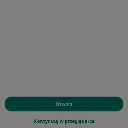
lek. Krzysztof Gajkowski-Wójcik
·
Więcej
W trakcie specjalizacji (Ortopeda)
3 opinie
Konstytucji 3 Maja, Wadowice
•
Mapa
ALLMEDICA
Konsultacja ortopedyczna
250 zł
Specjalista nie oferuje umawiania online pod tym adresem.
Poproś o wizytę
Otwórz
Kontynuuj w przeglądarce
dr n. med. Andrzej Szczęśniak