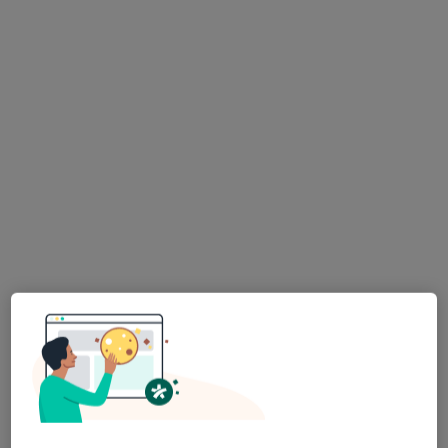
Specjalista nie oferuje umawiania online pod tym adresem.
Poproś o wizytę
Bezpieczne płatności
dr n. med. Antoni Widawski
·
Więcej
Ortopeda
64 opinie
Borkowska 17A, Kraków
•
Mapa
Centrum Medyczne Smart
Konsultacja ortopedyczna
300 zł