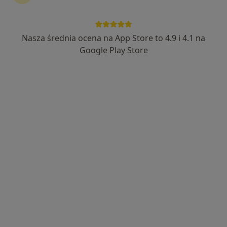
lek. Wojciech Taranowski
·
Więcej
Ortopeda
Nasza średnia ocena na App Store to 4.9 i 4.1 na
113 opinii
Google Play Store
ul. Pod Kopcem 3, Jaroszowice
•
Mapa
NeuroCentrum
Konsultacja ortopedyczna
od 270 zł
Specjalista nie oferuje umawiania online pod tym adresem.
Poproś o wizytę
Dostępni specjaliści
Specjaliści znajdują się poza Sucha Beskidzka,
małopolskie, w obszarach bliskich Twojemu
wyszukiwaniu.