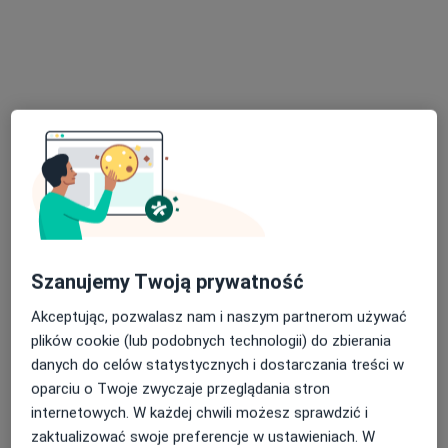
lek. Jakub Kamiński
Ortopeda
24 opinie
Adres 1
Adres 2
Szanujemy Twoją prywatność
Komorowicka 140, Bielsko-Biała
•
Mapa
GH Ortopedia
Akceptując, pozwalasz nam i naszym partnerom używać
Konsultacja ortopedyczna
350 zł
plików cookie (lub podobnych technologii) do zbierania
danych do celów statystycznych i dostarczania treści w
Specjalista nie oferuje umawiania online pod tym adresem.
oparciu o Twoje zwyczaje przeglądania stron
Poproś o wizytę
internetowych. W każdej chwili możesz sprawdzić i
zaktualizować swoje preferencje w ustawieniach. W