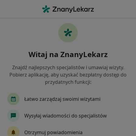
Me
Ortopeda • Żywiec, śląskie
Filtry
Ubezpieczenie
Mapa
Polecani ortopedzi w Żywcu
Witaj na ZnanyLekarz
Jak działają wyniki wyszukiwania
Znajdź najlepszych specjalistów i umawiaj wizyty.
Pobierz aplikację, aby uzyskać bezpłatny dostęp do
Wybierz swoje ubezpieczenie
przydatnych funkcji:
Łatwo zarządzaj swoimi wizytami
Wysyłaj wiadomości do specjalistów
Otrzymuj powiadomienia