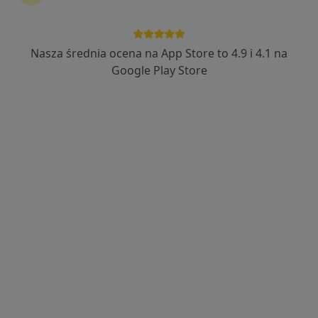
lek. Marek Śliwa
·
Więcej
Ortopeda
Nasza średnia ocena na App Store to 4.9 i 4.1 na
5 opinii
Google Play Store
Dworcowa 22, Żywiec
•
Mapa
Medicus
Konsultacja ortopedyczna
Brak ceny
Specjalista nie oferuje umawiania online pod tym adresem.
Poproś o wizytę