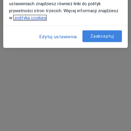
ustawieniach znajdziesz również linki do polityk
prywatności stron trzecich. Więcej informacji znajdziesz
w
polityka cookies
Zaakceptuj
Edytuj ustawienia
lek. Paweł Herman
·
Więcej
Ortopeda
360 opinii
Jana III Sobieskiego 19, Kęty
•
Mapa
Centrum Medyczne Syntonic
Konsultacja ortopedyczna
od 300 zł
Specjalista nie oferuje umawiania online pod tym adresem.
Poproś o wizytę