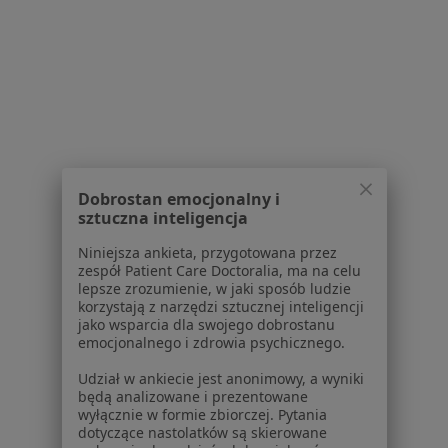
al. Piłsudskiego 78a, Żywiec
•
Mapa
Specjalistyczny Gabinet Lekarski
Specjalista nie oferuje umawiania online pod tym adresem.
Poproś o wizytę
Powiązane wyszukiwania
|
Dobrostan emocjonalny i
Oferty pracy - Ortopeda
sztuczna inteligencja
W pobliżu Żywca
Niniejsza ankieta, przygotowana przez
Ortopedzi w Bielsku-Białej
zespół Patient Care Doctoralia, ma na celu
lepsze zrozumienie, w jaki sposób ludzie
Ortopedzi w Tychach
korzystają z narzędzi sztucznej inteligencji
jako wsparcia dla swojego dobrostanu
Ortopedzi w Ustroniu
emocjonalnego i zdrowia psychicznego.
Ortopedzi w Bieruniu
Udział w ankiecie jest anonimowy, a wyniki
będą analizowane i prezentowane
Ortopedzi w Oświęcimiu
wyłącznie w formie zbiorczej. Pytania
dotyczące nastolatków są skierowane
Więcej (13)