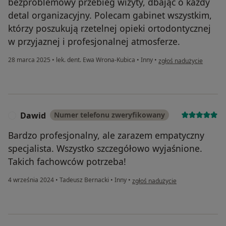
bezproblemowy przebieg wizyty, dbając o każdy
detal organizacyjny. Polecam gabinet wszystkim,
którzy poszukują rzetelnej opieki ortodontycznej
w przyjaznej i profesjonalnej atmosferze.
w opinii użytkownika Ka
28 marca 2025
•
lek. dent. Ewa Wrona-Kubica
•
Inny
•
zgłoś nadużycie
Dawid
Numer telefonu zweryfikowany
D
Bardzo profesjonalny, ale zarazem empatyczny
specjalista. Wszystko szczegółowo wyjaśnione.
Takich fachowców potrzeba!
w opinii użytkownika Dawid
4 września 2024
•
Tadeusz Bernacki
•
Inny
•
zgłoś nadużycie