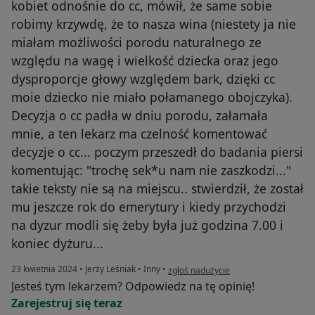
kobiet odnośnie do cc, mówił, że same sobie
robimy krzywdę, że to nasza wina (niestety ja nie
miałam możliwości porodu naturalnego ze
względu na wagę i wielkość dziecka oraz jego
dysproporcje głowy względem bark, dzięki cc
moie dziecko nie miało połamanego obojczyka).
Decyzja o cc padła w dniu porodu, załamała
mnie, a ten lekarz ma czelność komentować
decyzje o cc... poczym przeszedł do badania piersi
komentując: "trochę sek*u nam nie zaszkodzi..."
takie teksty nie są na miejscu.. stwierdził, że został
mu jeszcze rok do emerytury i kiedy przychodzi
na dyzur modli się żeby była już godzina 7.00 i
koniec dyżuru...
w opinii użytkownika AW
23 kwietnia 2024
•
Jerzy Leśniak
•
Inny
•
zgłoś nadużycie
Jesteś tym lekarzem? Odpowiedz na tę opinię!
Zarejestruj się teraz