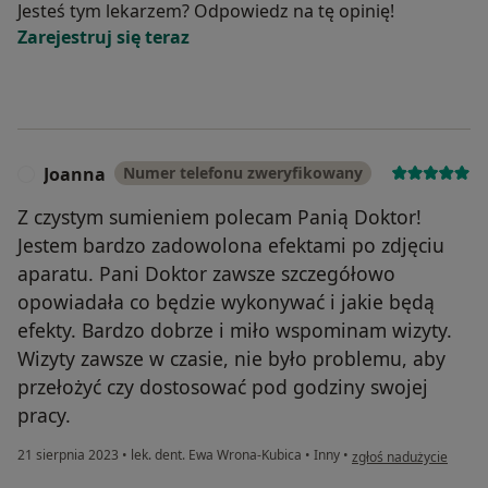
Jesteś tym lekarzem? Odpowiedz na tę opinię!
Zarejestruj się teraz
Joanna
Numer telefonu zweryfikowany
J
Z czystym sumieniem polecam Panią Doktor!
Jestem bardzo zadowolona efektami po zdjęciu
aparatu. Pani Doktor zawsze szczegółowo
opowiadała co będzie wykonywać i jakie będą
efekty. Bardzo dobrze i miło wspominam wizyty.
Wizyty zawsze w czasie, nie było problemu, aby
przełożyć czy dostosować pod godziny swojej
pracy.
w opinii użytkownika J
21 sierpnia 2023
•
lek. dent. Ewa Wrona-Kubica
•
Inny
•
zgłoś nadużycie