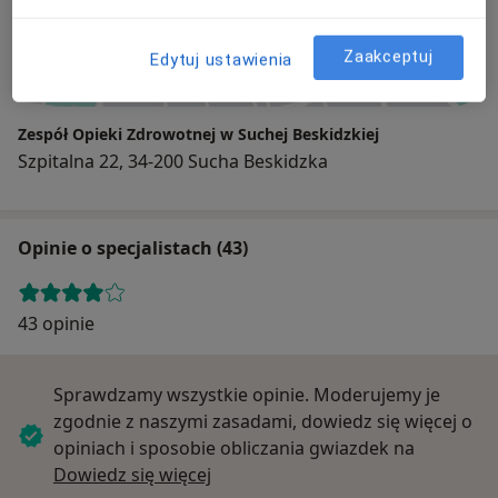
Powiększ mapę
Zaakceptuj
Edytuj ustawienia
Zespół Opieki Zdrowotnej w Suchej Beskidzkiej
Szpitalna 22, 34-200 Sucha Beskidzka
Opinie o specjalistach (43)
43 opinie
Sprawdzamy wszystkie opinie. Moderujemy je
zgodnie z naszymi zasadami, dowiedz się więcej o
opiniach i sposobie obliczania gwiazdek na
Dowiedz się więcej o opiniach
Dowiedz się więcej