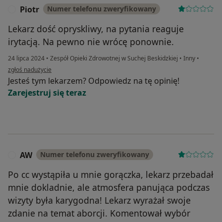
Piotr
Numer telefonu zweryfikowany
P
Lekarz dość opryskliwy, na pytania reaguje
irytacją. Na pewno nie wrócę ponownie.
24 lipca 2024
•
Zespół Opieki Zdrowotnej w Suchej Beskidzkiej
•
Inny
•
w opinii użytkownika Piotr
zgłoś nadużycie
Jesteś tym lekarzem? Odpowiedz na tę opinię!
Zarejestruj się teraz
AW
Numer telefonu zweryfikowany
A
Po cc wystąpiła u mnie gorączka, lekarz przebadał
mnie dokladnie, ale atmosfera panująca podczas
wizyty była karygodna! Lekarz wyrażał swoje
zdanie na temat aborcji. Komentował wybór