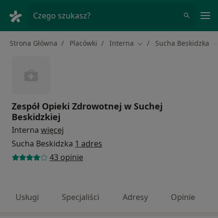
Me
Czego szukasz?
Strona Główna
Placówki
Interna
Sucha Beskidzka
Zmień miasto
Z
Zespół Opieki Zdrowotnej w Suchej
Beskidzkiej
Interna
więcej
Sucha Beskidzka
1 adres
43 opinie
Usługi
Specjaliści
Adresy
Opinie