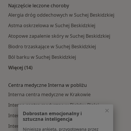
Najczęście leczone choroby
Alergia dróg oddechowych w Suchej Beskidzkiej
Astma oskrzelowa w Suchej Beskidzkiej
Atopowe zapalenie skóry w Suchej Beskidzkiej
Biodro trzaskające w Suchej Beskidzkiej
Ból barku w Suchej Beskidzkiej
Więcej (14)
Więcej w kategorii: Najczęście leczone choroby
Centra medyczne Interna w pobliżu
Interna centra medyczne w Krakowie
Interna centra medyczne w Bielsku-Białej
Dobrostan emocjonalny i
Interna centra medyczne w Oświęcimiu
sztuczna inteligencja
Interna centra medyczne w Chrzanowie
Niniejsza ankieta, przygotowana przez