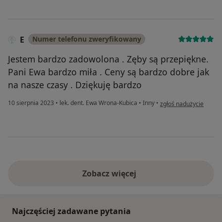
E
Numer telefonu zweryfikowany
Jestem bardzo zadowolona . Zęby są przepiękne.
Pani Ewa bardzo miła . Ceny są bardzo dobre jak
na nasze czasy . Dziękuję bardzo
w opinii użytkownika E
10 sierpnia 2023
•
lek. dent. Ewa Wrona-Kubica
•
Inny
•
zgłoś nadużycie
Zobacz więcej
Najczęściej zadawane pytania