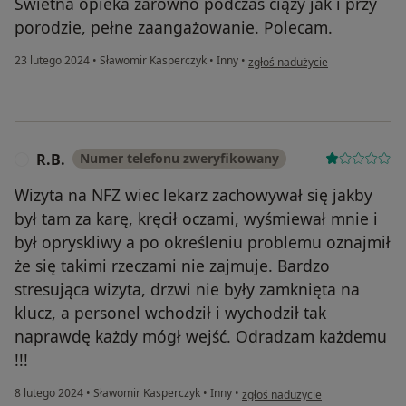
Świetna opieka zarówno podczas ciąży jak i przy
porodzie, pełne zaangażowanie. Polecam.
w opinii użytkownika G.P.
23 lutego 2024
•
Sławomir Kasperczyk
•
Inny
•
zgłoś nadużycie
R.B.
Numer telefonu zweryfikowany
R
Wizyta na NFZ wiec lekarz zachowywał się jakby
był tam za karę, kręcił oczami, wyśmiewał mnie i
był opryskliwy a po określeniu problemu oznajmił
że się takimi rzeczami nie zajmuje. Bardzo
stresująca wizyta, drzwi nie były zamknięta na
klucz, a personel wchodził i wychodził tak
naprawdę każdy mógł wejść. Odradzam każdemu
!!!
w opinii użytkownika R.B.
8 lutego 2024
•
Sławomir Kasperczyk
•
Inny
•
zgłoś nadużycie