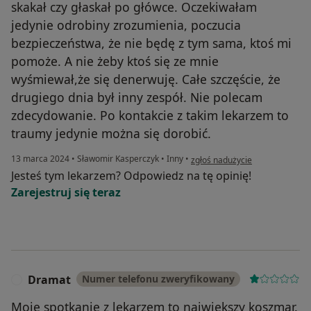
skakał czy głaskał po główce. Oczekiwałam
jedynie odrobiny zrozumienia, poczucia
bezpieczeństwa, że nie będę z tym sama, ktoś mi
pomoże. A nie żeby ktoś się ze mnie
wyśmiewał,że się denerwuję. Całe szczęście, że
drugiego dnia był inny zespół. Nie polecam
zdecydowanie. Po kontakcie z takim lekarzem to
traumy jedynie można się dorobić.
w opinii użytkownika MariiAnn
13 marca 2024
•
Sławomir Kasperczyk
•
Inny
•
zgłoś nadużycie
Jesteś tym lekarzem? Odpowiedz na tę opinię!
Zarejestruj się teraz
Dramat
Numer telefonu zweryfikowany
D
Moje spotkanie z lekarzem to największy koszmar.