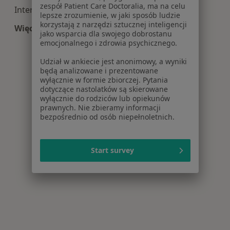
zespół Patient Care Doctoralia, ma na celu
Interna centra medyczne w Nowym Targu
lepsze zrozumienie, w jaki sposób ludzie
korzystają z narzędzi sztucznej inteligencji
Więcej (14)
jako wsparcia dla swojego dobrostanu
Więcej w kategorii: Centra medyczne Interna w
emocjonalnego i zdrowia psychicznego.
Udział w ankiecie jest anonimowy, a wyniki
będą analizowane i prezentowane
wyłącznie w formie zbiorczej. Pytania
dotyczące nastolatków są skierowane
wyłącznie do rodziców lub opiekunów
prawnych. Nie zbieramy informacji
bezpośrednio od osób niepełnoletnich.
Start survey