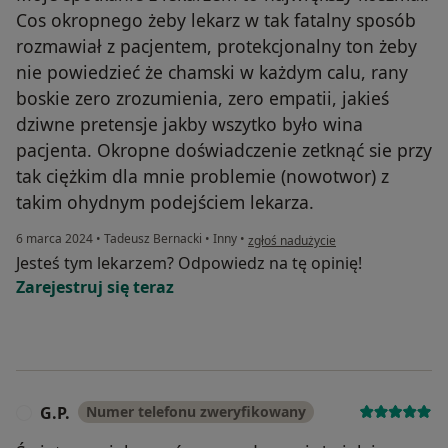
Cos okropnego żeby lekarz w tak fatalny sposób
rozmawiał z pacjentem, protekcjonalny ton żeby
nie powiedzieć że chamski w każdym calu, rany
boskie zero zrozumienia, zero empatii, jakieś
dziwne pretensje jakby wszytko było wina
pacjenta. Okropne doświadczenie zetknąć sie przy
tak ciężkim dla mnie problemie (nowotwor) z
takim ohydnym podejściem lekarza.
w opinii użytkownika Dramat
6 marca 2024
•
Tadeusz Bernacki
•
Inny
•
zgłoś nadużycie
Jesteś tym lekarzem? Odpowiedz na tę opinię!
Zarejestruj się teraz
G.P.
Numer telefonu zweryfikowany
G