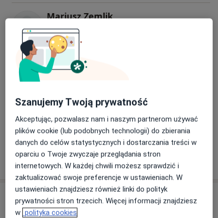
Mariusz Zemlik
Internista
Joanna Leśniak-Mastej
Internista
Szanujemy Twoją prywatność
Jerzy Piotr Leśniakiewicz
Akceptując, pozwalasz nam i naszym partnerom używać
Internista, Anestezjolog
plików cookie (lub podobnych technologii) do zbierania
danych do celów statystycznych i dostarczania treści w
oparciu o Twoje zwyczaje przeglądania stron
+ 8 Specjalistów
internetowych. W każdej chwili możesz sprawdzić i
zaktualizować swoje preferencje w ustawieniach. W
ustawieniach znajdziesz również linki do polityk
Adres
prywatności stron trzecich. Więcej informacji znajdziesz
w
polityka cookies