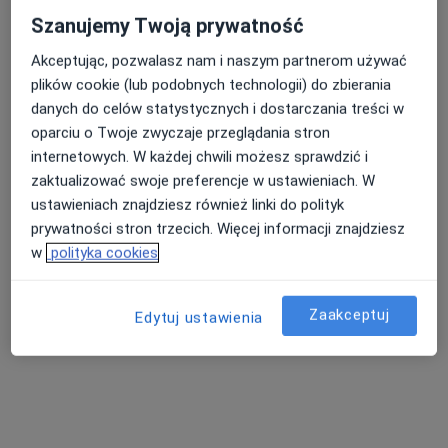
Szanujemy Twoją prywatność
Akceptując, pozwalasz nam i naszym partnerom używać
plików cookie (lub podobnych technologii) do zbierania
danych do celów statystycznych i dostarczania treści w
Bezpieczne płatności
oparciu o Twoje zwyczaje przeglądania stron
MIŁO Clinic
internetowych. W każdej chwili możesz sprawdzić i
zaktualizować swoje preferencje w ustawieniach. W
·
Więcej
Stomatologia, Stomatologia dziecięca, Fizjoterapia
ustawieniach znajdziesz również linki do polityk
79 opinii
prywatności stron trzecich. Więcej informacji znajdziesz
Kmieca 23, Jasin
•
Mapa
w
polityka cookies
Konsultacja fizjoterapeutyczna
230 zł
Pokaż więcej usług
Zaakceptuj
Edytuj ustawienia
lek. dent. Joanna
lek. dent. Aleksandra
lek. dent. Dominika
Dąbrowicz
Dunikowska
Bednarowicz
stomatolog
stomatolog
stomatolog