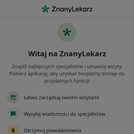
Me
Ból Karku • Jerzykowo, wielkopolskie
Filtry
• 1
Mapa
Ból karku specjaliści w Jerzykowie
Witaj na ZnanyLekarz
Jak działają wyniki wyszukiwania
Znajdź najlepszych specjalistów i umawiaj wizyty.
Pobierz aplikację, aby uzyskać bezpłatny dostęp do
Jakiego specjalisty szukasz?
przydatnych funkcji:
Fizjoterapeuta
Ortopeda
Chirurg
De
Łatwo zarządzaj swoimi wizytami
Wysyłaj wiadomości do specjalistów
Otrzymuj powiadomienia