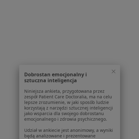
Ból karku w Tarnowie Podgórnym
Więcej (14)
Więcej w kategorii: W pobliżu Jerzykowa
Strona Główna
Choroby
Ból Karku
Jerzykowo
Zmień miasto
Zmień 
Dobrostan emocjonalny i
sztuczna inteligencja
Serwis
Niniejsza ankieta, przygotowana przez
zespół Patient Care Doctoralia, ma na celu
Regulamin
lepsze zrozumienie, w jaki sposób ludzie
korzystają z narzędzi sztucznej inteligencji
Polityka prywatności pacjentów
jako wsparcia dla swojego dobrostanu
Polityka prywatności profesjonalistów
emocjonalnego i zdrowia psychicznego.
Polityka prywatności dla profesjonalistów, których
Udział w ankiecie jest anonimowy, a wyniki
dane pozyskaliśmy samodzielnie
będą analizowane i prezentowane
Polityka cookies