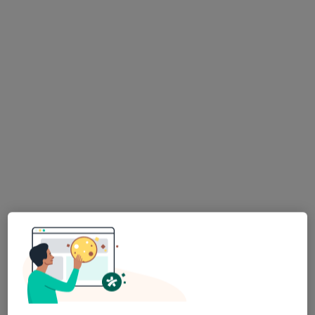
mgr Marcin Kasprowicz
·
Więcej
Fizjoterapeuta, Osteopata
320 opinii
Adres
Online
Łąkowa 1, Mielno
•
Mapa
Rehasteon Group - oddział w Mielnie ul. Łąkowa 1 62-004 ( Gmina Czerwonak )( okolice Poznania )
Fizjoterapia
170 zł
Specjalista nie oferuje umawiania online pod tym adresem.
Poproś o wizytę