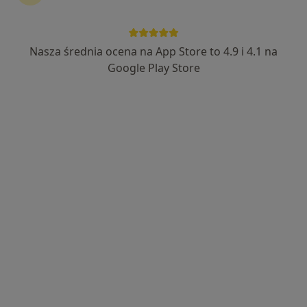
Nasza średnia ocena na App Store to 4.9 i 4.1 na
mgr Robert Kołbik
Google Play Store
Fizjoterapeuta
88 opinii
Zamkowa 18, Swarzędz
•
Mapa
Gabinet rehabilitacji i terapii manualnej REHA-PLUS mgr Robert Kołbik
Konsultacja fizjoterapeutyczna
200 zł
Specjalista nie oferuje umawiania online pod tym adresem.
Poproś o wizytę