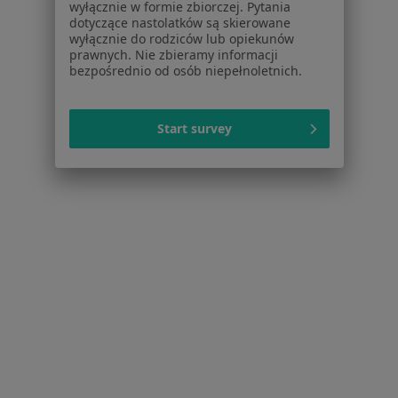
wyłącznie w formie zbiorczej. Pytania
Jak działają wyniki wyszukiwania
dotyczące nastolatków są skierowane
wyłącznie do rodziców lub opiekunów
Dostępność
prawnych. Nie zbieramy informacji
O nas
bezpośrednio od osób niepełnoletnich.
Praca
Rekrutujemy!
Partnerzy
Centrum prasowe
Start survey
Kontakt
Dla pacjentów
Lekarze
Placówki medyczne
Pytania i odpowiedzi
Usługi i zabiegi
Choroby
Pomoc
Aplikacje mobilne
Blog dla pacjentów