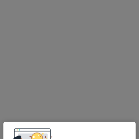
lek. Zbigniew Dajewski
·
Więcej
Ortopeda
46 opinii
Oświęcimska 39, Bielsko-Biała
•
Mapa
Beskid Clinic
Konsultacja ortopedyczna
400 zł
Specjalista nie oferuje umawiania online pod tym adresem.
Poproś o wizytę