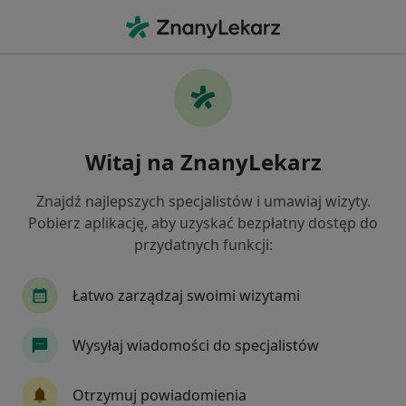
Me
Ortopeda • Jeleśnia, śląskie
Filtry
Ubezpieczenie
Mapa
Polecani ortopedzi w Jeleśni
Witaj na ZnanyLekarz
Jak działają wyniki wyszukiwania
Znajdź najlepszych specjalistów i umawiaj wizyty.
Pobierz aplikację, aby uzyskać bezpłatny dostęp do
Wybierz swoje ubezpieczenie
przydatnych funkcji:
Łatwo zarządzaj swoimi wizytami
Wysyłaj wiadomości do specjalistów
Otrzymuj powiadomienia