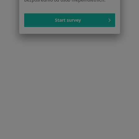
Choroby narządów ruchu Jeleśnia
Więcej (15)
Start survey
Więcej w kategorii: Najczęstsze schorzenia
Strona Główna
Ortopeda
Jeleśnia
Zmień miasto
Serwis
Regulamin
Polityka prywatności pacjentów
Polityka prywatności profesjonalistów
Polityka prywatności dla profesjonalistów, których
dane pozyskaliśmy samodzielnie