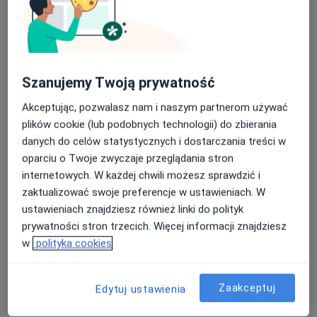
Szanujemy Twoją prywatność
lek. Wojciech Owsiany
Akceptując, pozwalasz nam i naszym partnerom używać
·
Więcej
Ortopeda
plików cookie (lub podobnych technologii) do zbierania
12 opinii
danych do celów statystycznych i dostarczania treści w
Adres 1
Adres 2
oparciu o Twoje zwyczaje przeglądania stron
internetowych. W każdej chwili możesz sprawdzić i
zaktualizować swoje preferencje w ustawieniach. W
Oświęcimska 39, Bielsko-Biała
•
Mapa
ustawieniach znajdziesz również linki do polityk
Beskid Clinic
prywatności stron trzecich. Więcej informacji znajdziesz
Konsultacja ortopedyczna
400 zł
w
polityka cookies
Specjalista nie oferuje umawiania online pod tym adresem.
Zaakceptuj
Edytuj ustawienia
Poproś o wizytę