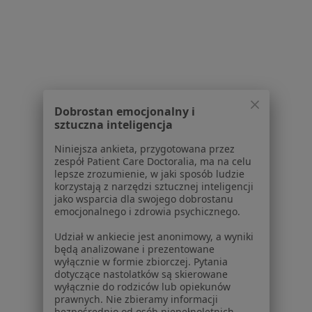
W pobliżu Jeleśni
Ortopedzi w Bielsku-Białej
Ortopedzi w Ustroniu
Ortopedzi w Oświęcimiu
Dobrostan emocjonalny i
Ortopedzi w Żywcu
sztuczna inteligencja
Ortopedzi w Wadowicach
Niniejsza ankieta, przygotowana przez
zespół Patient Care Doctoralia, ma na celu
Więcej (14)
lepsze zrozumienie, w jaki sposób ludzie
Więcej w kategorii: W pobliżu Jeleśni
korzystają z narzędzi sztucznej inteligencji
jako wsparcia dla swojego dobrostanu
Najczęstsze schorzenia
emocjonalnego i zdrowia psychicznego.
Biodro trzaskające Jeleśnia
Udział w ankiecie jest anonimowy, a wyniki
będą analizowane i prezentowane
Ból biodra Jeleśnia
wyłącznie w formie zbiorczej. Pytania
dotyczące nastolatków są skierowane
Ból kolana Jeleśnia
wyłącznie do rodziców lub opiekunów
prawnych. Nie zbieramy informacji
Ból zwyrodnieniowy Jeleśnia
bezpośrednio od osób niepełnoletnich.