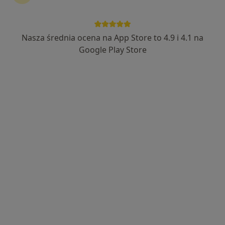
lek. Marek Śliwa
·
Więcej
Ortopeda
Nasza średnia ocena na App Store to 4.9 i 4.1 na
5 opinii
Google Play Store
Dworcowa 22, Żywiec
•
Mapa
Medicus
Konsultacja ortopedyczna
Brak ceny
Specjalista nie oferuje umawiania online pod tym adresem.
Poproś o wizytę