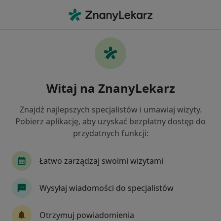
Me
Urazy • Jelenia Góra, dolnośląskie
Filtry
• 1
Ubezpieczenie
Map
Urazy specjaliści w Jeleniej Górze
Witaj na ZnanyLekarz
Jak działają wyniki wyszukiwania
Znajdź najlepszych specjalistów i umawiaj wizyty.
Pobierz aplikację, aby uzyskać bezpłatny dostęp do
Jakiego specjalisty szukasz?
przydatnych funkcji:
Ortopeda
Fizjoterapeuta
Chirurg
Gi
Łatwo zarządzaj swoimi wizytami
Wysyłaj wiadomości do specjalistów
Otrzymuj powiadomienia