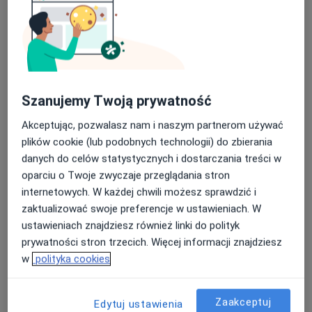
FemiCentrum - Przychodnia dla kobiet
Konsultacja ortopedyczna
250 zł
Specjalista nie oferuje umawiania online pod tym adresem.
Poproś o wizytę
Szanujemy Twoją prywatność
Akceptując, pozwalasz nam i naszym partnerom używać
plików cookie (lub podobnych technologii) do zbierania
danych do celów statystycznych i dostarczania treści w
oparciu o Twoje zwyczaje przeglądania stron
internetowych. W każdej chwili możesz sprawdzić i
zaktualizować swoje preferencje w ustawieniach. W
ustawieniach znajdziesz również linki do polityk
FemiCentrum - Przychodnia dla kobiet
prywatności stron trzecich. Więcej informacji znajdziesz
Ginekologia, Ortopedia
w
polityka cookies
129 opinii
Adres 1
Adres 2
Zaakceptuj
Edytuj ustawienia