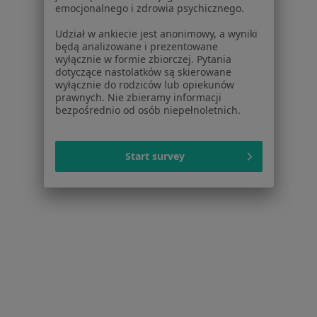
Więcej w kategorii: W pobliżu Jeleniej Góry
emocjonalnego i zdrowia psychicznego.
Schorzenia w Jeleniej Górze
Udział w ankiecie jest anonimowy, a wyniki
będą analizowane i prezentowane
Biegunka w Jeleniej Górze
wyłącznie w formie zbiorczej. Pytania
dotyczące nastolatków są skierowane
Ból nowotworowy w Jeleniej Górze
wyłącznie do rodziców lub opiekunów
prawnych. Nie zbieramy informacji
Refluks żołądkowo-przełykowy w Jeleniej Górze
bezpośrednio od osób niepełnoletnich.
Retinopatia w Jeleniej Górze
Stwardnienie rozsiane w Jeleniej Górze
Start survey
Więcej (15)
Więcej w kategorii: Schorzenia w Jeleniej Górz
Urazy Specjaliści W Jeleniej Górze