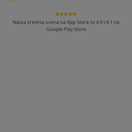
Nasza średnia ocena na App Store to 4.9 i 4.1 na
Bezpieczne płatności
Google Play Store
lek. Karol Wilk
·
Więcej
W trakcie specjalizacji (Urolog)
95 opinii
Prostata, kamica, nowotwory, jądra, erekcja
Pracuje w szpitalu
WSS Wrocław przy ul. Kamieńskiego
Adres
Online
Kochanowskiego 5A, Jelenia Góra
•
Mapa
Wilk Med Karol Wilk
Konsultacja urologiczna + USG
300 zł
Specjalista nie oferuje umawiania online pod tym adresem.