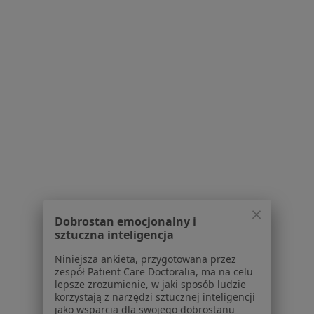
Brak dostępnych specjalistów z wolnymi terminami w tym centrum medycznym.
Pokaż profil
1
2
Powiązane wyszukiwania
W pobliżu Jeleniej Góry
Urazy w Legnicy
Urazy w Wałbrzychu
Dobrostan emocjonalny i
Urazy w Bolesławcu
sztuczna inteligencja
Urazy w Jaworze
Niniejsza ankieta, przygotowana przez
zespół Patient Care Doctoralia, ma na celu
Urazy w Złotoryi
lepsze zrozumienie, w jaki sposób ludzie
korzystają z narzędzi sztucznej inteligencji
Więcej (4)
jako wsparcia dla swojego dobrostanu