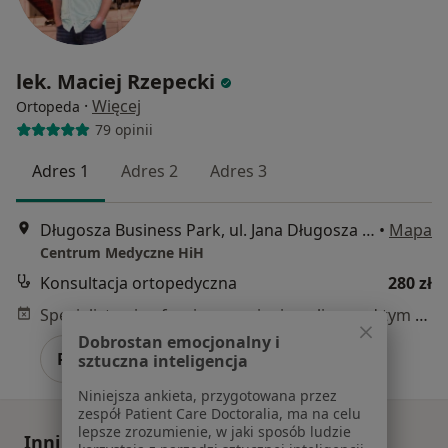
lek. Maciej Rzepecki
·
Więcej
Ortopeda
79 opinii
Adres 1
Adres 2
Adres 3
Długosza Business Park, ul. Jana Długosza 48 budynek D, Wrocław
•
Mapa
Centrum Medyczne HiH
Konsultacja ortopedyczna
280 zł
Specjalista nie oferuje umawiania online pod tym adresem.
Dobrostan emocjonalny i
Poproś o wizytę
sztuczna inteligencja
Niniejsza ankieta, przygotowana przez
zespół Patient Care Doctoralia, ma na celu
lepsze zrozumienie, w jaki sposób ludzie
Inni specjaliści w Twojej okolicy