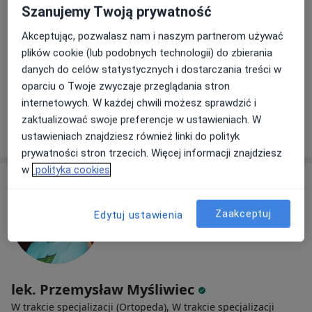
Szanujemy Twoją prywatność
empatie, dociekliwość, cierpliwość, doświadczenie
Akceptując, pozwalasz nam i naszym partnerom używać
Poranna 31D, Wrocław
•
Mapa
plików cookie (lub podobnych technologii) do zbierania
KERAMED Grzegorz Markowicz
danych do celów statystycznych i dostarczania treści w
Konsultacja ortopedyczna
280 zł
oparciu o Twoje zwyczaje przeglądania stron
Specjalista nie oferuje umawiania online pod tym adresem.
internetowych. W każdej chwili możesz sprawdzić i
zaktualizować swoje preferencje w ustawieniach. W
Poproś o wizytę
ustawieniach znajdziesz również linki do polityk
prywatności stron trzecich. Więcej informacji znajdziesz
w
polityka cookies
Zaakceptuj
Edytuj ustawienia
lek. Przemysław Myśliwiec
W trakcie specjalizacji (Ortopeda), W trakcie specjalizacji