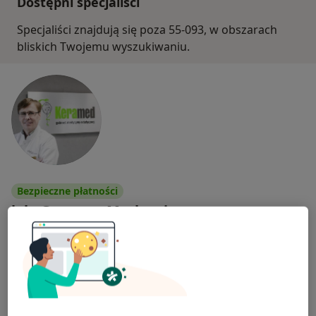
Dostępni specjaliści
Specjaliści znajdują się poza 55-093, w obszarach
bliskich Twojemu wyszukiwaniu.
Bezpieczne płatności
lek. Grzegorz Markowicz
·
Ortopeda, Lekarz wykonujący zabiegi medycyny estetycznej
Więcej
128 opinii
Medycyna Estetyczna, Ortopedia
staże za granicą,udział w szkolenia i konferencje