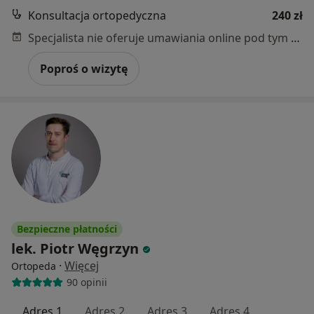
Konsultacja ortopedyczna
240 zł
Specjalista nie oferuje umawiania online pod tym adresem.
Poproś o wizytę
Bezpieczne płatności
lek. Piotr Węgrzyn
·
Więcej
Ortopeda
90 opinii
Adres 1
Adres 2
Adres 3
Adres 4