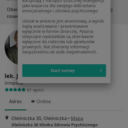
korzystają z narzędzi sztucznej inteligencji
jako wsparcia dla swojego dobrostanu
Obecnie nie ma wolnych miejsc. Sprawdź później
emocjonalnego i zdrowia psychicznego.
nowe oferty.
Udział w ankiecie jest anonimowy, a wyniki
będą analizowane i prezentowane
wyłącznie w formie zbiorczej. Pytania
dotyczące nastolatków są skierowane
wyłącznie do rodziców lub opiekunów
prawnych. Nie zbieramy informacji
bezpośrednio od osób niepełnoletnich.
Start survey
lek. Jerzy Gościmski
Ortopeda
61 opinii
Adres
Online
Oleśniczka 30, Oleśniczka
•
Mapa
Oleśniczka 30 Klinika Zdrowia Psychicznego