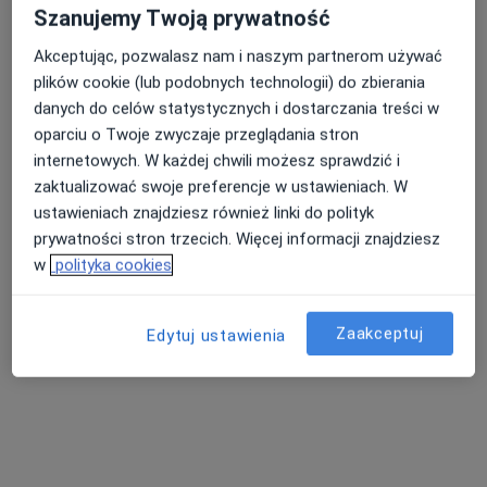
Specjalista nie oferuje umawiania online pod tym adresem.
Szanujemy Twoją prywatność
Poproś o wizytę
Akceptując, pozwalasz nam i naszym partnerom używać
plików cookie (lub podobnych technologii) do zbierania
danych do celów statystycznych i dostarczania treści w
oparciu o Twoje zwyczaje przeglądania stron
internetowych. W każdej chwili możesz sprawdzić i
zaktualizować swoje preferencje w ustawieniach. W
ustawieniach znajdziesz również linki do polityk
prywatności stron trzecich. Więcej informacji znajdziesz
w
polityka cookies
Dental Pasja
·
Więcej
Ortodoncja, Stomatologia, Protetyka
Zaakceptuj
Edytuj ustawienia
1176 opinii
XX. Pijarów 5, Kraków
•
Mapa
Konsultacja ortodontyczna
od 200 zł