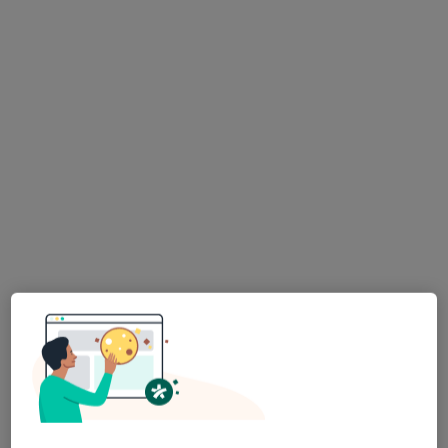
Poproś o wizytę
Bezpieczne płatności
lek. dent. Piotr Pełka
·
Więcej
Ortodonta
111 opinii
Płk. Francesco Nullo 28 / Lu1, Kraków
•
Mapa
Medelis
Konsultacja ortodontyczna
300 zł