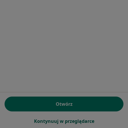
Poproś o wizytę
1
2
3
4
5
6
9
Powiązane wyszukiwania
|
Oferty pracy - Ortodonta
W pobliżu Krakowa
Ortodonci w Wieliczce
Ortodonci w Rabce-Zdroju
Ortodonci w Myślenicach
Ortodonci w Olkuszu
Ortodonci w Brzesku
Otwórz
Więcej (10)
Więcej w kategorii: W pobliżu Krakowa
Kontynuuj w przeglądarce
Najczęstsze schorzenia