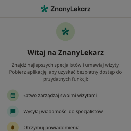
Me
Ortodonta • Kraków, małopolskie
Filtry
Ubezpieczenie
Mapa
Polecani ortodonci w Krakowie
Witaj na ZnanyLekarz
Jak działają wyniki wyszukiwania
Znajdź najlepszych specjalistów i umawiaj wizyty.
Pobierz aplikację, aby uzyskać bezpłatny dostęp do
Wybierz swoje ubezpieczenie
przydatnych funkcji:
Łatwo zarządzaj swoimi wizytami
Wysyłaj wiadomości do specjalistów
Otrzymuj powiadomienia