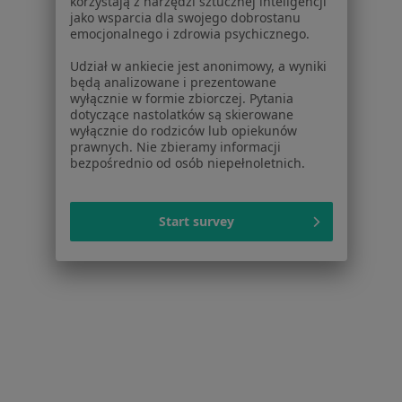
korzystają z narzędzi sztucznej inteligencji
jako wsparcia dla swojego dobrostanu
emocjonalnego i zdrowia psychicznego.
Udział w ankiecie jest anonimowy, a wyniki
będą analizowane i prezentowane
wyłącznie w formie zbiorczej. Pytania
dotyczące nastolatków są skierowane
wyłącznie do rodziców lub opiekunów
lek. dent. Paweł Łach
prawnych. Nie zbieramy informacji
·
Więcej
Ortodonta
bezpośrednio od osób niepełnoletnich.
38 opinii
Adres 1
Adres 2
Start survey
Pawia 7, Kraków
•
Mapa
Stomatologia Medicover Kraków Pawia
Konsultacja ortodontyczna
259 zł
Specjalista nie oferuje umawiania online pod tym adresem.
Poproś o wizytę