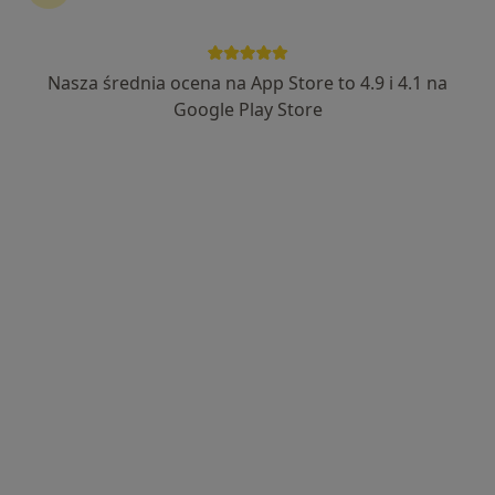
Wyróżniony
lek. dent. Arnold Zaraska
Nasza średnia ocena na App Store to 4.9 i 4.1 na
·
Więcej
Ortodonta, Stomatolog
Google Play Store
63 opinie
Adres 1
Adres 2
Adres 3
Ul. Radzikowskiego 18, Kraków
•
Mapa
Stomatologia ADDENT Medicover Kraków - Centrum Stomatologii Estetycznej i Ortodoncji
Konsultacja ortodontyczna
od 199 zł
Specjalista nie oferuje umawiania online pod tym adresem.
Poproś o wizytę