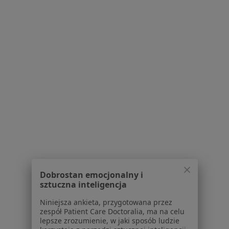
Medelis
·
Ortodoncja, Dermatologia, Chirurgia stomatologiczna
Więcej
124 opinie
Płk. Francesco Nullo 28 / Lu1, Kraków
•
Mapa
Konsultacja ortodontyczna
300 zł
Pokaż więcej usług
lek. dent. Piotr Pełka
lek. dent. Justyna
ortodonta
Łyżwa
ortodonta
Brak dostępnych specjalistów z wolnymi terminami w tym centrum medycznym.
Dobrostan emocjonalny i
sztuczna inteligencja
Pokaż profil
Niniejsza ankieta, przygotowana przez
zespół Patient Care Doctoralia, ma na celu
lepsze zrozumienie, w jaki sposób ludzie