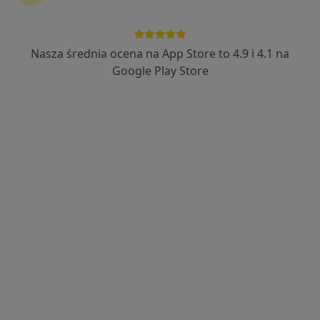
62 opinie
Generała Jerzego Ziętka 20B, Mysłowice
•
Mapa
Uhma Clinic - Ortodoncja i Stomatologia
Nasza średnia ocena na App Store to 4.9 i 4.1 na
Konsultacja ortodontyczna
od 300 zł
Google Play Store
Specjalista nie oferuje umawiania online pod tym adresem.
Poproś o wizytę
lek. dent. Aleksander Święch
Ortodonta, Stomatolog
8 opinii