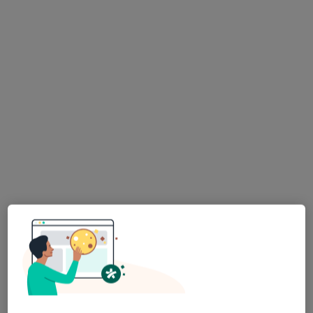
Bezpieczne płatności
Maciej Dąbała
·
Więcej
Ortodonta
32 opinie
Francuska 102/u3, Katowice
•
Mapa
Ortodoncja Dąbała
Konsultacja ortodontyczna
200 zł
Specjalista nie oferuje umawiania online pod tym adresem.
Poproś o wizytę