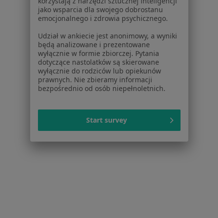
korzystają z narzędzi sztucznej inteligencji
jako wsparcia dla swojego dobrostanu
emocjonalnego i zdrowia psychicznego.
Udział w ankiecie jest anonimowy, a wyniki
będą analizowane i prezentowane
wyłącznie w formie zbiorczej. Pytania
dotyczące nastolatków są skierowane
Aleksandra Anna Leś
wyłącznie do rodziców lub opiekunów
prawnych. Nie zbieramy informacji
Ortodonta, Stomatolog
bezpośrednio od osób niepełnoletnich.
2 opinie
Korczyńskiego 87a, Jaworzno
•
Mapa
Start survey
Gabinet lekarski
Specjalista nie oferuje umawiania online pod tym adresem.
Poproś o wizytę
Powiązane wyszukiwania
|
Oferty pracy - Ortodonta
W pobliżu Chrzanowa