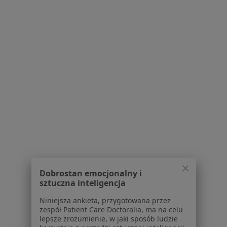
lek. dent. Barbara Zawada
Ortodonta, Stomatolog
11 opinii
Reja 47, Jaworzno
•
Mapa
Gabinet Stomatologiczny
Specjalista nie oferuje umawiania online pod tym adresem.
Dobrostan emocjonalny i
Poproś o wizytę
sztuczna inteligencja
Niniejsza ankieta, przygotowana przez
zespół Patient Care Doctoralia, ma na celu
lepsze zrozumienie, w jaki sposób ludzie