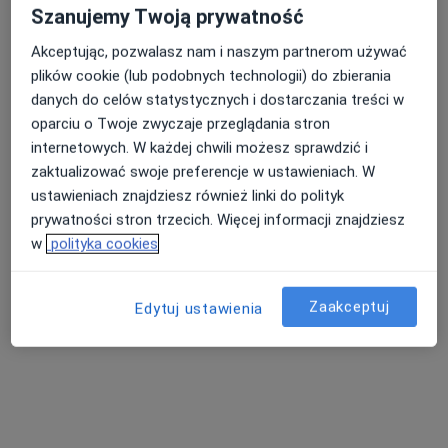
Szanujemy Twoją prywatność
Akceptując, pozwalasz nam i naszym partnerom używać
plików cookie (lub podobnych technologii) do zbierania
danych do celów statystycznych i dostarczania treści w
oparciu o Twoje zwyczaje przeglądania stron
lek. dent. Anna Hajduk-Więckowicz
internetowych. W każdej chwili możesz sprawdzić i
·
Więcej
Ortodonta, Stomatolog
zaktualizować swoje preferencje w ustawieniach. W
40 opinii
ustawieniach znajdziesz również linki do polityk
prywatności stron trzecich. Więcej informacji znajdziesz
Adres 1
Adres 2
w
polityka cookies
Bażantów 49/1, Katowice
•
Mapa
Zaakceptuj
Edytuj ustawienia
DENTASTUDIO
Konsultacja ortodontyczna
300 zł
Specjalista nie oferuje umawiania online pod tym adresem.
Poproś o wizytę