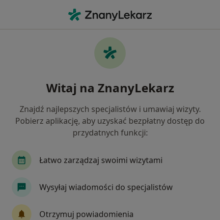
Me
Ortodonta • Chrzanów, małopolskie
Filtry
Mapa
Polecani ortodonci w Chrzanowie
Witaj na ZnanyLekarz
Jak działają wyniki wyszukiwania
Znajdź najlepszych specjalistów i umawiaj wizyty.
Pobierz aplikację, aby uzyskać bezpłatny dostęp do
przydatnych funkcji:
Łatwo zarządzaj swoimi wizytami
Wysyłaj wiadomości do specjalistów
lek. dent. Paulina Uhma-Zawada
·
Więcej
Ortodonta, Stomatolog
Otrzymuj powiadomienia