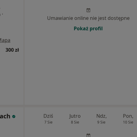
,
·
a
Umawianie online nie jest dostępne
Pokaż profil
Mapa
300 zł
Łach
Dziś
Jutro
Ndz,
Pon,
7 Sie
8 Sie
9 Sie
10 Sie