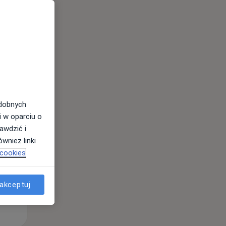
Wt,
Śr,
Czw,
11 Sie
12 Sie
13 Sie
odobnych
i w oparciu o
awdzić i
wnież linki
 cookies
akceptuj