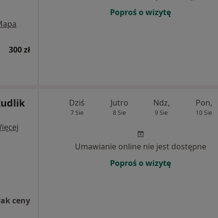
Poproś o wizytę
Mapa
300 zł
Kudlik
Dziś
Jutro
Ndz,
Pon,
7 Sie
8 Sie
9 Sie
10 Sie
ięcej
Umawianie online nie jest dostępne
Poproś o wizytę
rak ceny