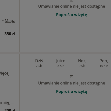
Umawianie online nie jest dostępne
Poproś o wizytę
raków
•
Mapa
350 zł
Dziś
Jutro
Ndz,
Pon,
7 Sie
8 Sie
9 Sie
10 Sie
ięcej
Umawianie online nie jest dostępne
Poproś o wizytę
Specjalistyczny Gabinet Stomatologiczny A. Kulig, M. Szumera
200 zł