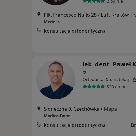
2 opinie
Płk. Francesco Nullo 28 / Lu1, Kraków
•
Medelis
Konsultacja ortodontyczna
lek. dent. Paweł 
·
W
Ortodonta, Stomatolog
520 opinii
Słoneczna 9, Czechówka
•
Mapa
MedicalDent
Konsultacja ortodontyczna
B