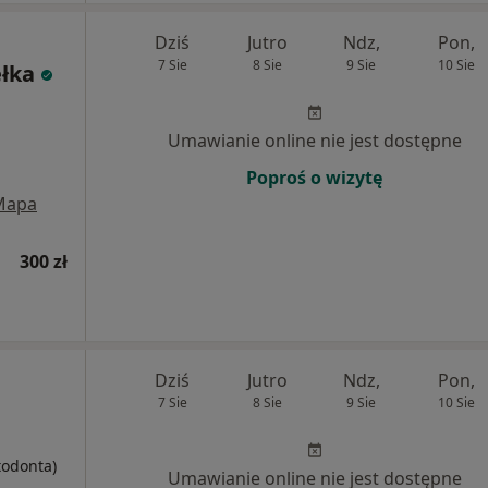
Dziś
Jutro
Ndz,
Pon,
7 Sie
8 Sie
9 Sie
10 Sie
ełka
Umawianie online nie jest dostępne
Poproś o wizytę
Mapa
300 zł
Dziś
Jutro
Ndz,
Pon,
7 Sie
8 Sie
9 Sie
10 Sie
todonta)
Umawianie online nie jest dostępne