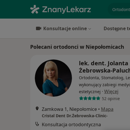
specjaliz
Konsultacje online
Dostępne t
Polecani ortodonci w Niepołomicach
lek. dent. Jolanta
Żebrowska-Paluc
Ortodonta, Stomatolog, Le
wykonujący zabiegi medy
·
Więcej
estetycznej
52 opinie
Zamkowa 1, Niepołomice
•
Mapa
Cristal Dent Dr.Żebrowska-Clinic-
Konsultacja ortodontyczna