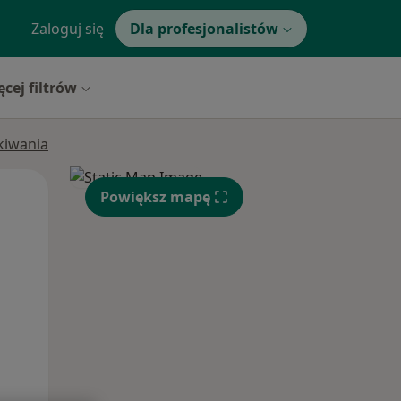
Zaloguj się
Dla profesjonalistów
ęcej filtrów
ukiwania
Wt,
Śr,
Czw,
Powiększ mapę
11 Sie
12 Sie
13 Sie