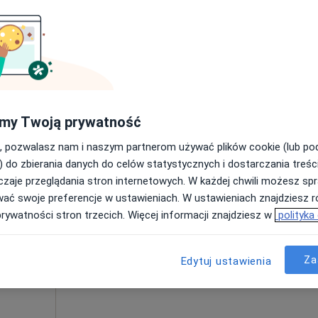
ałopolskie, w obszarach bliskich Twojemu wyszukiwaniu.
my Twoją prywatność
nko
Dziś
Jutro
Ndz,
Pon,
7 Sie
8 Sie
9 Sie
10 Sie
ięcej
, pozwalasz nam i naszym partnerom używać plików cookie (lub p
) do zbierania danych do celów statystycznych i dostarczania treśc
zaje przeglądania stron internetowych. W każdej chwili możesz spr
Umawianie online nie jest dostępne
wać swoje preferencje w ustawieniach. W ustawieniach znajdziesz ró
Poproś o wizytę
prywatności stron trzecich. Więcej informacji znajdziesz w
polityka
Za
Edytuj ustawienia
od 200 zł