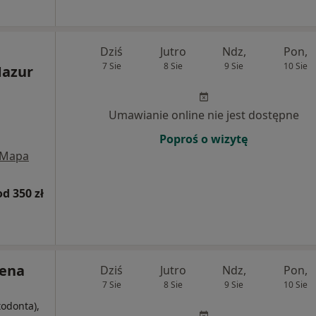
Dziś
Jutro
Ndz,
Pon,
7 Sie
8 Sie
9 Sie
10 Sie
Mazur
Umawianie online nie jest dostępne
Poproś o wizytę
Mapa
od 350 zł
lena
Dziś
Jutro
Ndz,
Pon,
7 Sie
8 Sie
9 Sie
10 Sie
todonta),