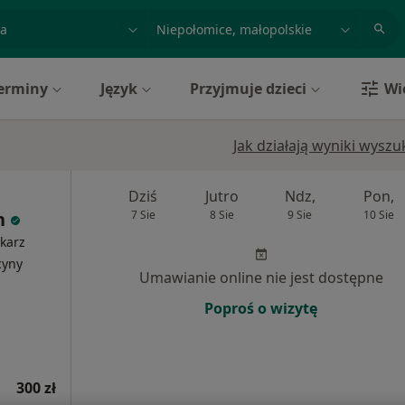
acja, badanie lub nazwisko
miasto lub dzielnica
erminy
Język
Przyjmuje dzieci
Wi
Jak działają wyniki wysz
Dziś
Jutro
Ndz,
Pon,
h
7 Sie
8 Sie
9 Sie
10 Sie
karz
cyny
Umawianie online nie jest dostępne
Poproś o wizytę
300 zł