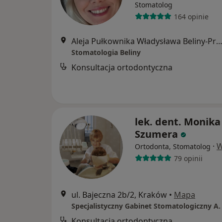
Stomatolog
164 opinie
Aleja Pułkownika Władysława Beliny-Prażmowskiego 60, K
Stomatologia Beliny
Konsultacja ortodontyczna
lek. dent. Monika
Szumera
·
W
Ortodonta, Stomatolog
79 opinii
ul. Bajeczna 2b/2, Kraków
•
Mapa
Konsultacja ortodontyczna