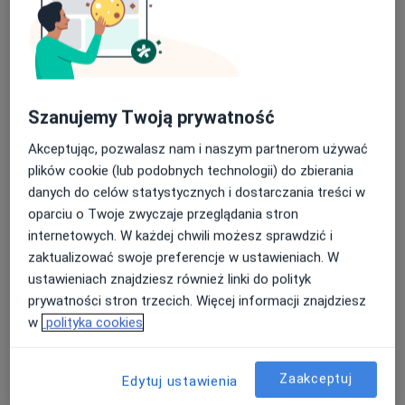
Szanujemy Twoją prywatność
Akceptując, pozwalasz nam i naszym partnerom używać
plików cookie (lub podobnych technologii) do zbierania
danych do celów statystycznych i dostarczania treści w
Bezpieczne płatności
oparciu o Twoje zwyczaje przeglądania stron
lek. dent. Darya Marchuk
internetowych. W każdej chwili możesz sprawdzić i
·
Więcej
Stomatolog
zaktualizować swoje preferencje w ustawieniach. W
10 opinii
ustawieniach znajdziesz również linki do polityk
prywatności stron trzecich. Więcej informacji znajdziesz
Adres 1
Adres 2
w
polityka cookies
Ostatnia 1f/u3, Kraków
•
Mapa
Zaakceptuj
Edytuj ustawienia
THE SMILE