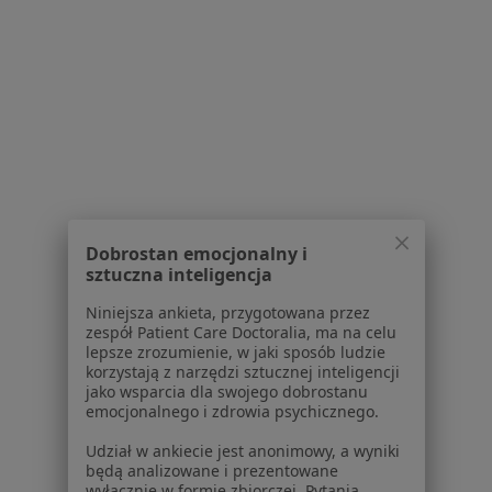
1
2
3
4
5
...
33
Powiązane wyszukiwania
W pobliżu Krakowa
Próchnica w Wieliczce
Próchnica w Myślenicach
Próchnica w Zielonkach
Dobrostan emocjonalny i
sztuczna inteligencja
Próchnica w Bochni
Niniejsza ankieta, przygotowana przez
Próchnica w Chrzanowie
zespół Patient Care Doctoralia, ma na celu
lepsze zrozumienie, w jaki sposób ludzie
Więcej (13)
korzystają z narzędzi sztucznej inteligencji
Więcej w kategorii: W pobliżu Krakowa
jako wsparcia dla swojego dobrostanu
emocjonalnego i zdrowia psychicznego.
Schorzenia w Krakowie
Udział w ankiecie jest anonimowy, a wyniki
Ból zęba w Krakowie
będą analizowane i prezentowane
wyłącznie w formie zbiorczej. Pytania