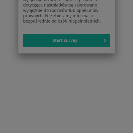
Nadwrażliwość zębów w Krakowie
dotyczące nastolatków są skierowane
wyłącznie do rodziców lub opiekunów
Choroby miazgi w Krakowie
prawnych. Nie zbieramy informacji
bezpośrednio od osób niepełnoletnich.
Przebarwienia zębów w Krakowie
Braki zębowe w Krakowie
Start survey
Więcej (15)
Więcej w kategorii: Schorzenia w Krakowie
Próchnica Specjaliści W Krakowie
Serwis
Regulamin
Polityka prywatności pacjentów