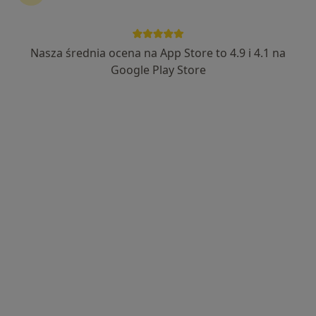
Nasza średnia ocena na App Store to 4.9 i 4.1 na
lek. dent. Martyna Guzik
Google Play Store
·
Więcej
Stomatolog
46 opinii
Basztowa 23/4. . . ., Kraków
•
Mapa
Dent Kraków – Stomatologia, Implantologia i Ortodoncja
Higienizacja
od 400 zł
Specjalista nie oferuje umawiania online pod tym adresem.
Poproś o wizytę