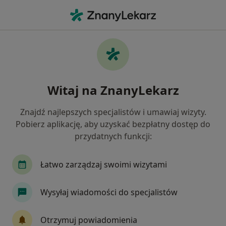
Me
Próchnica • Kraków, małopolskie
Filtry
• 1
Ubezpieczenie
Map
Próchnica specjaliści w Krakowie
Witaj na ZnanyLekarz
Jak działają wyniki wyszukiwania
Znajdź najlepszych specjalistów i umawiaj wizyty.
Pobierz aplikację, aby uzyskać bezpłatny dostęp do
Jakiego specjalisty szukasz?
przydatnych funkcji:
Stomatolog
Protetyk stomatologiczny
St
Łatwo zarządzaj swoimi wizytami
Wysyłaj wiadomości do specjalistów
Otrzymuj powiadomienia