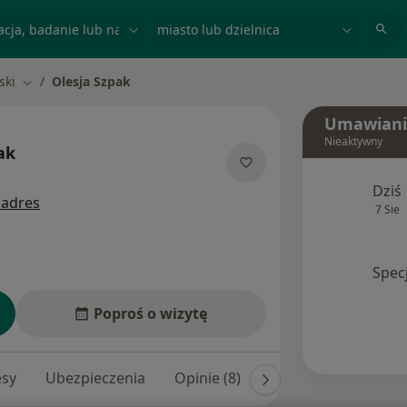
acja, badanie lub nazwisko
miasto lub dzielnica
ski
Olesja Szpak
Zmień miasto
Umawiani
Nieaktywny
ak
ecjalizacjach
Dziś
 adres
7 Sie
Spec
Poproś o wizytę
esy
Ubezpieczenia
Opinie (8)
Odpowiedzi na pytan