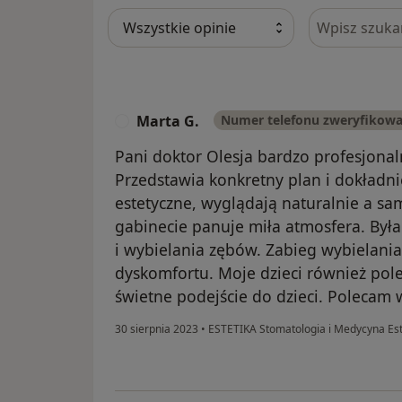
Szukaj w opi
Marta G.
Numer telefonu zweryfikow
M
Pani doktor Olesja bardzo profesjonal
Przedstawia konkretny plan i dokładn
estetyczne, wyglądają naturalnie a sa
gabinecie panuje miła atmosfera. Była
i wybielania zębów. Zabieg wybielani
dyskomfortu. Moje dzieci również pole
świetne podejście do dzieci. Polecam 
30 sierpnia 2023
•
ESTETIKA Stomatologia i Medycyna Es