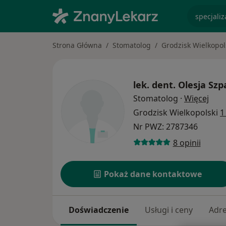
specjaliz
Strona Główna
Stomatolog
Grodzisk Wielkopol
lek. dent.
Olesja Szp
O sp
Stomatolog
·
Więcej
Grodzisk Wielkopolski
1
Nr PWZ: 2787346
8 opinii
Pokaż dane kontaktowe
Doświadczenie
Usługi i ceny
Adr