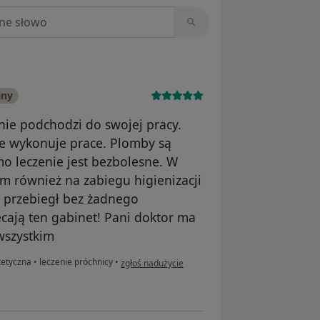
niach
any
nie podchodzi do swojej pracy.
ie wykonuje prace. Plomby są
mo leczenie jest bezbolesne. W
m również na zabiegu higienizacji
a przebiegł bez żadnego
cają ten gabinet! Pani doktor ma
wszystkim
w opinii użytkownika Marta G.
tetyczna
•
leczenie próchnicy
•
zgłoś nadużycie