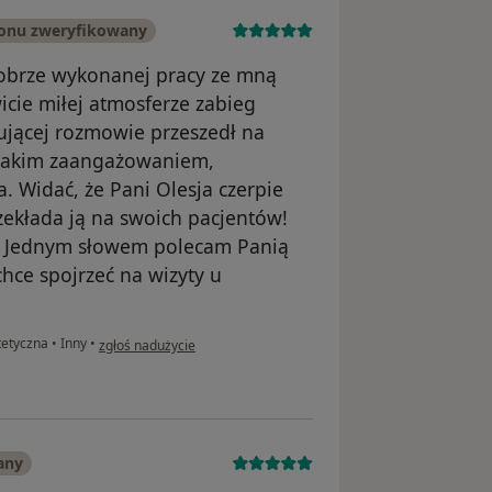
fonu zweryfikowany
dobrze wykonanej pracy ze mną
cie miłej atmosferze zabieg
sującej rozmowie przeszedł na
z takim zaangażowaniem,
 Widać, że Pani Olesja czerpie
rzekłada ją na swoich pacjentów!
e! Jednym słowem polecam Panią
hce spojrzeć na wizyty u
w opinii użytkownika Konto zostało usunięte
tetyczna
•
Inny
•
zgłoś nadużycie
any