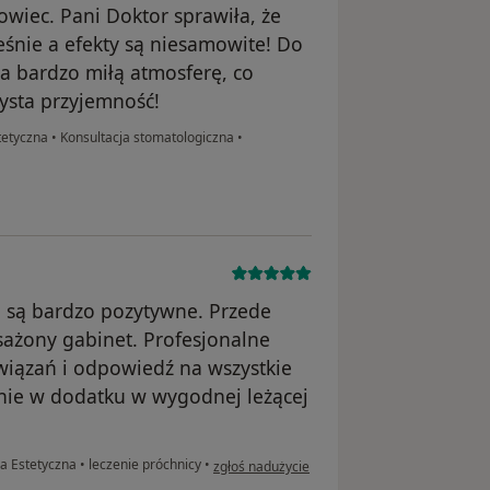
owiec. Pani Doktor sprawiła, że
eśnie a efekty są niesamowite! Do
a bardzo miłą atmosferę, co
zysta przyjemność!
tetyczna
•
Konsultacja stomatologiczna
•
i są bardzo pozytywne. Przede
ażony gabinet. Profesjonalne
wiązań i odpowiedź na wszystkie
śnie w dodatku w wygodnej leżącej
w opinii użytkownika Emilia
a Estetyczna
•
leczenie próchnicy
•
zgłoś nadużycie