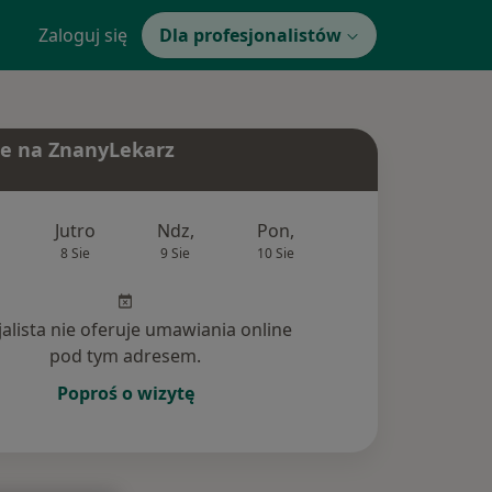
Zaloguj się
Dla profesjonalistów
e na ZnanyLekarz
Jutro
Ndz,
Pon,
Wt,
Śr,
8 Sie
9 Sie
10 Sie
11 Sie
12 Si
jalista nie oferuje umawiania online
pod tym adresem.
Poproś o wizytę
ia (1)