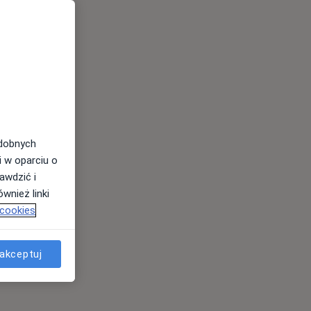
odobnych
i w oparciu o
awdzić i
wnież linki
 cookies
akceptuj