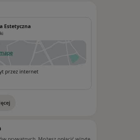
a Estetyczna
ki
 mapę
wiera się w nowej karcie
t przez internet
ęcej
adresie
h
ntów prywatnych. Możesz opłacić wizytę