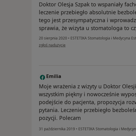
Doktor Olesja Szpak to wspaniały fach
leczenie przebiegło absolutnie bezbol
tego jest przesympatyczna i wprowadz
sprawia, że wizyta u stomatologa to c
20 sierpnia 2020
•
ESTETIKA Stomatologia i Medycyna Es
w opinii użytkownika Małgosia
zgłoś nadużycie
Emilia
E
Moje wrażenia z wizyty u Doktor Olesj
wszystkim piękny i nowocześnie wypos
podejście do pacjenta, propozycja roz
pytania. Leczenie przebiegło bezbole
pozycji. Polecam
31 października 2019
•
ESTETIKA Stomatologia i Medycyn