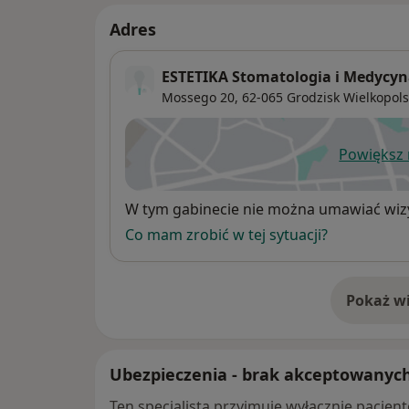
Adres
ESTETIKA Stomatologia i Medycyn
Mossego 20,
62-065
Grodzisk Wielkopols
Powiększ
ot
Dostępność
W tym gabinecie nie można umawiać wizy
Co mam zrobić w tej sytuacji?
Pokaż wi
o 
Ubezpieczenia - brak akceptowanyc
Ten specjalista przyjmuje wyłącznie pacje