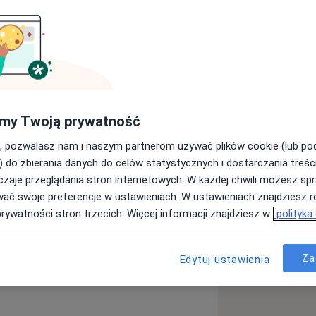
cznej. Zajmuję się leczeniem schorzeń
ieku. Duży nacisk kładę na bezbolesne
my Twoją prywatność
bowe
Zapalenie dziąseł
, pozwalasz nam i naszym partnerom używać plików cookie (lub p
eases
) do zbierania danych do celów statystycznych i dostarczania treśc
zaje przeglądania stron internetowych. W każdej chwili możesz spr
wać swoje preferencje w ustawieniach. W ustawieniach znajdziesz ró
ęcej
doświadczeniu
prywatności stron trzecich. Więcej informacji znajdziesz w
polityka
Za
Edytuj ustawienia