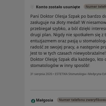
Konto zostało usunięte
Numer tele
Pani Doktor Olesja Szpak po bardzo 
zasługuje na złoty medal! W niesamowi
przebiegał szybko, a ból dzięki intere
drugi plan. Nigdy nie spotkałem się 
entuzjazmem oraz pasją u stomatologa.
radość ze swojej pracy, a następnie p
Jest to w tych czasach niewyobrażaln
Doktor Olesję Szpak dla każdego, kto c
stomatologów w inny sposób!
31 sierpnia 2020
•
ESTETIKA Stomatologia i Medycyna Es
Małgosia
Numer telefonu zweryfikow
M