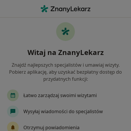
Me
Stomatolog • Kamionki, wielkopolskie
Filtry
Ubezpieczenie
Mapa
Polecani stomatolodzy w Kamionkach
Witaj na ZnanyLekarz
Jak działają wyniki wyszukiwania
Znajdź najlepszych specjalistów i umawiaj wizyty.
Pobierz aplikację, aby uzyskać bezpłatny dostęp do
Wybierz swoje ubezpieczenie
przydatnych funkcji:
NFZ
Łatwo zarządzaj swoimi wizytami
Wysyłaj wiadomości do specjalistów
Otrzymuj powiadomienia