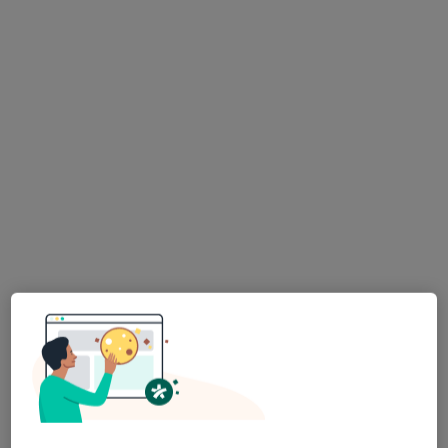
Bezpieczne płatności
lek. dent. Aleksandra Smit
·
Więcej
Stomatolog
32 opinie
Żabikowska 45/3, Luboń
•
Mapa
Żyrafa Zębala
Konsultacja stomatologiczna dzieci
150 zł
Specjalista nie oferuje umawiania online pod tym adresem.
Poproś o wizytę