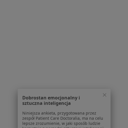
Konsultacja stomatologiczna
280 zł
Specjalista nie oferuje umawiania online pod tym adresem.
Poproś o wizytę
Inni specjaliści w Twojej okolicy
Obecnie nie ma wolnych miejsc. Sprawdź później
nowe oferty.
Dobrostan emocjonalny i
sztuczna inteligencja
Niniejsza ankieta, przygotowana przez
zespół Patient Care Doctoralia, ma na celu
lepsze zrozumienie, w jaki sposób ludzie