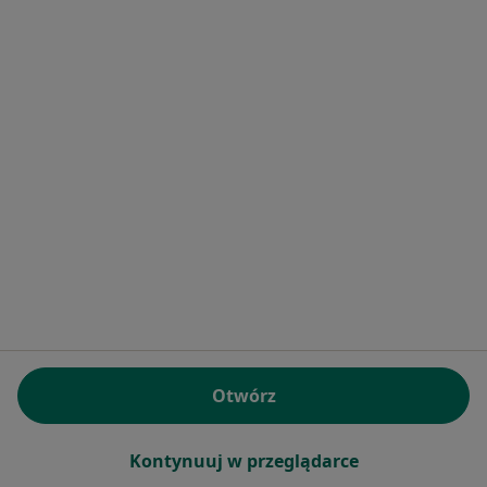
lek. dent. Dagmara Kukla
Stomatolog
91 opinii
Dworcowa 8A, Gądki
•
Mapa
PROdentis - Stomatologia i Medycyna Estetyczna
Konsultacja stomatologiczna
Brak ceny
Specjalista nie oferuje umawiania online pod tym adresem.
Poproś o wizytę
Otwórz
Kontynuuj w przeglądarce