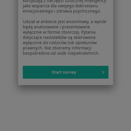
korzystają z narzędzi sztucznej inteligencji
Bezpieczne płatności
jako wsparcia dla swojego dobrostanu
Medicadent Stomatologia
emocjonalnego i zdrowia psychicznego.
·
Więcej
Stomatologia, Protetyka, Ortodoncja
Udział w ankiecie jest anonimowy, a wyniki
60 opinii
będą analizowane i prezentowane
wyłącznie w formie zbiorczej. Pytania
Żabikowska 45/3, Luboń
•
Mapa
dotyczące nastolatków są skierowane
wyłącznie do rodziców lub opiekunów
Konsultacja stomatologiczna
od 150 zł
prawnych. Nie zbieramy informacji
bezpośrednio od osób niepełnoletnich.
lek. dent. Cezary
lek. dent. Joanna
Start survey
Śmiech
Łojewska
stomatolog
stomatolog
Brak dostępnych specjalistów z wolnymi terminami w tym centrum medycznym.
Pokaż profil