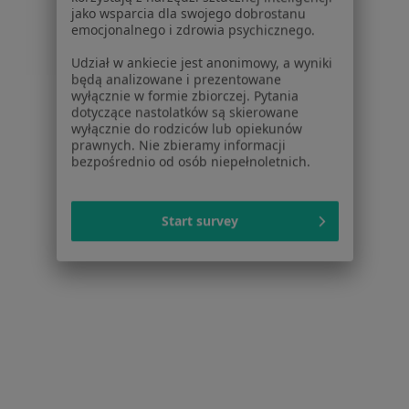
korzystają z narzędzi sztucznej inteligencji
że wspólna praca — także te niewygodne
jako wsparcia dla swojego dobrostanu
emocjonalnego i zdrowia psychicznego.
pytania — okazała się pomocna, a wypracowane
sposoby nadal Panią wspierają. Ogromnie
Udział w ankiecie jest anonimowy, a wyniki
doceniam Pani odwagę i konsekwencję; to one
będą analizowane i prezentowane
wyłącznie w formie zbiorczej. Pytania
były kluczowe. Życzę dalszej ulgi i spokoju. Jeśli
dotyczące nastolatków są skierowane
kiedykolwiek potrzebowałaby Pani wsparcia lub
wyłącznie do rodziców lub opiekunów
krótkiej konsultacji, gabinet jest dla Pani
prawnych. Nie zbieramy informacji
bezpośrednio od osób niepełnoletnich.
otwarty. Dziękuję raz jeszcze.
29 września 2025
Start survey
Zobacz więcej
opinie powyżej
Odpowiedzi na pytania