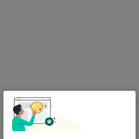
Chętnie Ciebie wysłucham, zapraszam, Olek Tarasiuk
O mnie
więcej
Podejście terapeutyczne
Psychoterapia
Psychoterapia par
Psychoterapia traumy
Psychoterapia uzależnień
Zakres porad
Psychologia kryzysu
Psychosomatyka
Psychologia dorosłych
Wsparcie w żałobie
Główne obszary pomocy
Zaburzenia lękowe
Depresja
Kryzys emocjonalny
Trauma