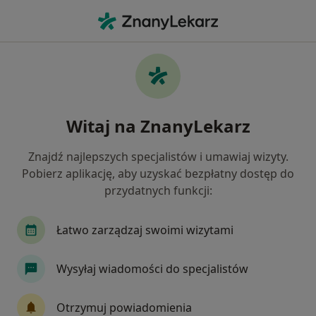
Me
Czego szukasz?
Strona Główna
Psycholog
Rzeszów
Oleksii Tarasiuk
Zmień miasto
Witaj na ZnanyLekarz
Znajdź najlepszych specjalistów i umawiaj wizyty.
Pobierz aplikację, aby uzyskać bezpłatny dostęp do
przydatnych funkcji:
mgr
Oleksii Tarasiuk
O specjalizacjach
Psycholog
·
Więcej
Łatwo zarządzaj swoimi wizytami
Rzeszów
1 adres
31 opinii
Wysyłaj wiadomości do specjalistów
Umów wizytę
Otrzymuj powiadomienia