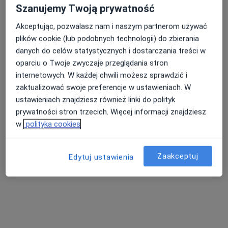
a11y
DDD - dorosłe dziecko z rodziny dysfunkcyjnej
+56
Szanujemy Twoją prywatność
Akceptując, pozwalasz nam i naszym partnerom używać
Pacjenci których przyjmuję
plików cookie (lub podobnych technologii) do zbierania
Dorośli
danych do celów statystycznych i dostarczania treści w
oparciu o Twoje zwyczaje przeglądania stron
Rodzaje konsultacji
internetowych. W każdej chwili możesz sprawdzić i
Stacjonarne
Zobacz lokalizacje (1)
zaktualizować swoje preferencje w ustawieniach. W
Konsultacje online
Zobacz kalendarz online
ustawieniach znajdziesz również linki do polityk
prywatności stron trzecich. Więcej informacji znajdziesz
Zdjęcia i filmy
w
polityka cookies
Zaakceptuj
Edytuj ustawienia
Zobacz galerię (9)