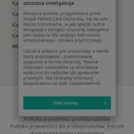
sztuczna inteligencja
Kardiolodzy z Medicover w Gdańsku
Niniejsza ankieta, przygotowana przez
Kardiolodzy z Allianz w Gdańsku
zespół Patient Care Doctoralia, ma na celu
lepsze zrozumienie, w jaki sposób ludzie
Kardiolodzy z Signal Iduna w Gdańsku
korzystają z narzędzi sztucznej inteligencji
jako wsparcia dla swojego dobrostanu
Kardiolodzy z JP MEDICA w Gdańsku
emocjonalnego i zdrowia psychicznego.
Więcej (5)
Udział w ankiecie jest anonimowy, a wyniki
Więcej w kategorii: Najpopularniejsze ubezpie
będą analizowane i prezentowane
wyłącznie w formie zbiorczej. Pytania
dotyczące nastolatków są skierowane
wyłącznie do rodziców lub opiekunów
prawnych. Nie zbieramy informacji
bezpośrednio od osób niepełnoletnich.
Serwis
Start survey
Regulamin
Polityka prywatności pacjentów
Polityka prywatności profesjonalistów
Polityka prywatności dla profesjonalistów, których
dane pozyskaliśmy samodzielnie