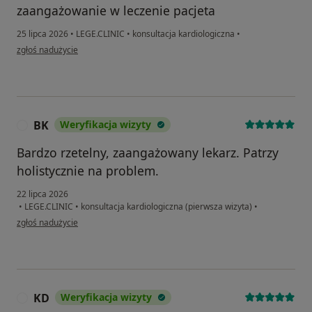
zaangażowanie w leczenie pacjeta
25 lipca 2026
•
LEGE.CLINIC
•
konsultacja kardiologiczna
•
w opinii użytkownika Karolina
zgłoś nadużycie
BK
Weryfikacja wizyty
B
Bardzo rzetelny, zaangażowany lekarz. Patrzy
holistycznie na problem.
22 lipca 2026
•
LEGE.CLINIC
•
konsultacja kardiologiczna (pierwsza wizyta)
•
w opinii użytkownika BK
zgłoś nadużycie
KD
Weryfikacja wizyty
K