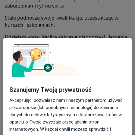
zaburzeniami rytmu serca.
Stale podnoszę swoje kwalifikacje, uczestnicząc w
kursach i szkoleniach.
Udzielam konsultacji w zakresie diagnostyki i leczenia
pacjentów z chorobą wieńcową, po zawale serca, z
nadciśnieniem tętniczym, niewydolnością serca,
wadami zastawkowymi, zaburzeniami lipidowymi oraz
zaburzeniami rytmu serca.
Ponadto wykonuję badania echokardiograficzne oraz
analizuję zapisy EKG, w tym monitorowanie EKG
Szanujemy Twoją prywatność
metodą Holtera.
Akceptując, pozwalasz nam i naszym partnerom używać
Płynnie posługuję się językiem polskim, ukraińskim
plików cookie (lub podobnych technologii) do zbierania
oraz rosyjskim.
danych do celów statystycznych i dostarczania treści w
oparciu o Twoje zwyczaje przeglądania stron
internetowych. W każdej chwili możesz sprawdzić i