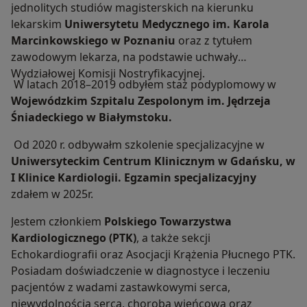
jednolitych studiów magisterskich na kierunku
lekarskim
Uniwersytetu Medycznego im. Karola
Marcinkowskiego w Poznaniu
oraz z tytułem
zawodowym lekarza, na podstawie uchwały
Wydziałowej Komisji Nostryfikacyjnej.
W latach 2018–2019 odbyłem staż podyplomowy w
Wojewódzkim Szpitalu Zespolonym im. Jędrzeja
Śniadeckiego w Białymstoku.
Od 2020 r. odbywałm szkolenie specjalizacyjne w
Uniwersyteckim Centrum Klinicznym w Gdańsku, w
I Klinice Kardiologii.
Egzamin specjalizacyjny
zdałem w 2025r.
Jestem członkiem
Polskiego Towarzystwa
Kardiologicznego (PTK)
, a także sekcji
Echokardiografii oraz Asocjacji Krążenia Płucnego PTK.
Posiadam doświadczenie w diagnostyce i leczeniu
pacjentów z wadami zastawkowymi serca,
niewydolnością serca, chorobą wieńcową oraz