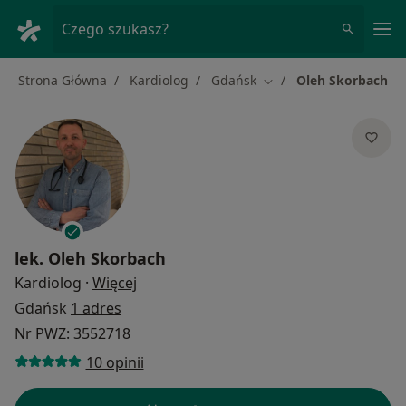
Me
Czego szukasz?
Strona Główna
Kardiolog
Gdańsk
Oleh Skorbach
Zmień miasto
lek.
Oleh Skorbach
O specjalizacjach
Kardiolog
·
Więcej
Gdańsk
1 adres
Nr PWZ: 3552718
10 opinii