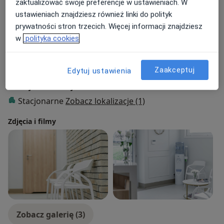
O mnie
więcej
zaktualizować swoje preferencje w ustawieniach. W
ustawieniach znajdziesz również linki do polityk
Zakres porad
prywatności stron trzecich. Więcej informacji znajdziesz
Kardiologia
w
polityka cookies
Pacjenci których przyjmuję
Dorośli
Zaakceptuj
Edytuj ustawienia
Rodzaje konsultacji
Stacjonarne
Zobacz lokalizacje (1)
Zdjęcia i filmy
Zobacz galerię (3)