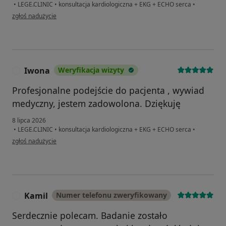
•
LEGE.CLINIC
•
konsultacja kardiologiczna + EKG + ECHO serca
•
w opinii użytkownika Sylwester
zgłoś nadużycie
Iwona
Weryfikacja wizyty
I
Profesjonalne podejście do pacjenta , wywiad
medyczny, jestem zadowolona. Dziękuję
8 lipca 2026
•
LEGE.CLINIC
•
konsultacja kardiologiczna + EKG + ECHO serca
•
w opinii użytkownika Iwona
zgłoś nadużycie
Kamil
Numer telefonu zweryfikowany
K
Serdecznie polecam. Badanie zostało