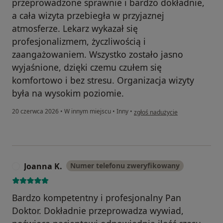
przeprowadzone sprawnie i bardzo dokładnie,
a cała wizyta przebiegła w przyjaznej
atmosferze. Lekarz wykazał się
profesjonalizmem, życzliwością i
zaangażowaniem. Wszystko zostało jasno
wyjaśnione, dzięki czemu czułem się
komfortowo i bez stresu. Organizacja wizyty
była na wysokim poziomie.
w opinii użytkownika Kamil
20 czerwca 2026
•
W innym miejscu
•
Inny
•
zgłoś nadużycie
Joanna K.
Numer telefonu zweryfikowany
J
Bardzo kompetentny i profesjonalny Pan
Doktor. Dokładnie przeprowadza wywiad,