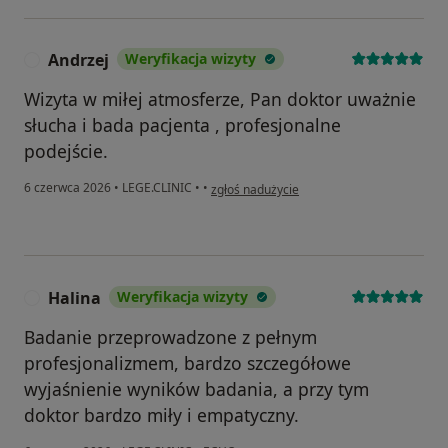
Andrzej
Weryfikacja wizyty
A
Wizyta w miłej atmosferze, Pan doktor uważnie
słucha i bada pacjenta , profesjonalne
podejście.
w opinii użytkownika Andrzej
6 czerwca 2026
•
LEGE.CLINIC
•
•
zgłoś nadużycie
Halina
Weryfikacja wizyty
H
Badanie przeprowadzone z pełnym
profesjonalizmem, bardzo szczegółowe
wyjaśnienie wyników badania, a przy tym
doktor bardzo miły i empatyczny.
w opinii użytkownika Halina