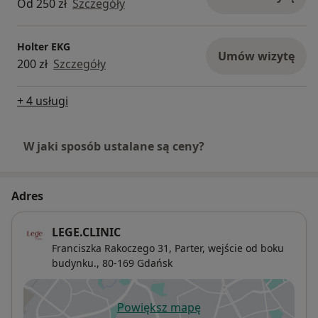
Od 250 zł
Szczegóły
Holter EKG
Umów wizytę
200 zł
Szczegóły
+ 4 usługi
W jaki sposób ustalane są ceny?
Adres
LEGE.CLINIC
Franciszka Rakoczego 31,
Parter, wejście od boku
budynku., 80-169
Gdańsk
Powiększ mapę
otwiera się w nowej karcie