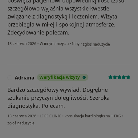
poświęca pacjentowi odpowiednią ilość czasu,
szczegółowo wyjaśnia wszystkie kwestie
związane z diagnostyką i leczeniem. Wizyta
przebiegła w miłej i spokojnej atmosferze.
Zdecydowanie polecam.
w opinii użytkownika Joanna K.
18 czerwca 2026
•
W innym miejscu
•
Inny
•
zgłoś nadużycie
Adriana
Weryfikacja wizyty
A
Bardzo szczegółowy wywiad. Dogłębne
szukanie przyczyn dolegliwości. Szeroka
diagnostyka. Polecam.
13 czerwca 2026
•
LEGE.CLINIC
•
konsultacja kardiologiczna + EKG
•
w opinii użytkownika Adriana
zgłoś nadużycie