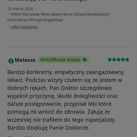
25 marca 2026
•
MIRAI Warszawa Wola (dawny Mirai Instytut Rehabilitacji)
•
Konsultacja chirurgia kręgosłupa
w opinii użytkownika Barbara
•
zgłoś nadużycie
Mateusz
Weryfikacja wizyty
M
Bardzo konkretny, empatyczny zaangażowany
lekarz. Podczas wizyty czułem się że jestem w
dobrych rękach. Pan Doktor szczegółowo
wyjaśnił przyczynę, skutki dolegliwości oraz
dalsze postępowanie, przypisał leki które
pomogą mi wrócić do zdrowia. Żałuję że
wczesniej nie trafiłem do tego nspecjalisty.
Bardzo dziękuję Panie Doktorze.