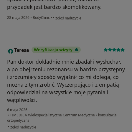
przypadek jest bardzo skomplikowany.
w opinii użytkownika Aliaksandr Audzevich
28 maja 2026
•
BodyClinic
•
•
zgłoś nadużycie
Teresa
Weryfikacja wizyty
T
Pan doktor dokładnie mnie zbadał i wysłuchał,
a po obejrzeniu rezonansu w bardzo przystępny
i zrozumiały sposób wyjaśnił co mi dolega, co
można z tym zrobić. Wyczerpująco i z empatią
odpowiedział na wszystkie moje pytania i
wątpliwości.
6 maja 2026
•
FIMEDICA Wielospecjalistyczne Centrum Medyczne
•
konsultacja
ortopedyczna
w opinii użytkownika Teresa
•
zgłoś nadużycie