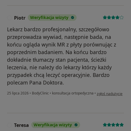
Piotr
Weryfikacja wizyty
P
Lekarz bardzo profesjonalny, szczegółowo
przeprowadza wywiad, następnie bada, na
końcu ogląda wynik MR z płyty porównując z
poprzednim badaniem. Na końcu bardzo
dokładnie tłumaczy stan pacjenta, ścieżki
leczenia, nie należy do lekarzy którzy każdy
przypadek chcą leczyć operacyjnie. Bardzo
polecam Pana Doktora.
w opinii użytkownika 
25 lipca 2026
•
BodyClinic
•
konsultacja ortopedyczna
•
zgłoś nadużycie
Teresa
Weryfikacja wizyty
T