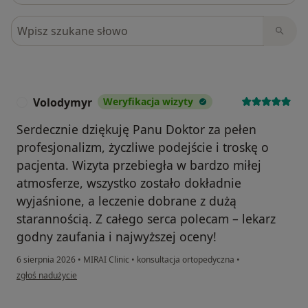
Szukaj w opiniach
Volodymyr
Weryfikacja wizyty
V
Serdecznie dziękuję Panu Doktor za pełen
profesjonalizm, życzliwe podejście i troskę o
pacjenta. Wizyta przebiegła w bardzo miłej
atmosferze, wszystko zostało dokładnie
wyjaśnione, a leczenie dobrane z dużą
starannością. Z całego serca polecam – lekarz
godny zaufania i najwyższej oceny!
6 sierpnia 2026
•
MIRAI Clinic
•
konsultacja ortopedyczna
•
w opinii użytkownika Volodymyr
zgłoś nadużycie