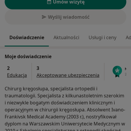
Umów wizytę
Wyślij wiadomość
Doświadczenie
Aktualności
Usługi i ceny
Ad
Moje doświadczenie
2
3
Edukacja
Akceptowane ubezpieczenia
Chirurg kręgosłupa, specjalista ortopedii i
traumatologii. Specjalista z kilkunastoletnim szerokim
i niezwykle bogatym doświadczeniem klinicznym i
operacyjnym w chirurgii kręgosłupa. Absolwent Ivano-
Frankivsk Medical Academy (2003 r.), nostryfikował
dyplom na Warszawskim Uniwersytecie Medycznym w
2010 r. Szkolenie specjalistyczne z ortopedii skończył