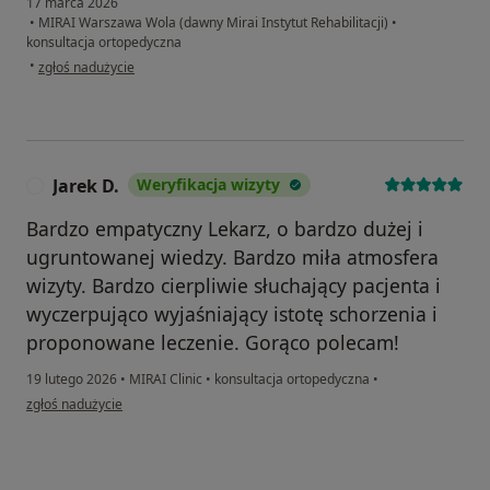
17 marca 2026
•
MIRAI Warszawa Wola (dawny Mirai Instytut Rehabilitacji)
•
konsultacja ortopedyczna
w opinii użytkownika Mateusz
•
zgłoś nadużycie
Jarek D.
Weryfikacja wizyty
J
Bardzo empatyczny Lekarz, o bardzo dużej i
ugruntowanej wiedzy. Bardzo miła atmosfera
wizyty. Bardzo cierpliwie słuchający pacjenta i
wyczerpująco wyjaśniający istotę schorzenia i
proponowane leczenie. Gorąco polecam!
19 lutego 2026
•
MIRAI Clinic
•
konsultacja ortopedyczna
•
w opinii użytkownika Jarek D.
zgłoś nadużycie