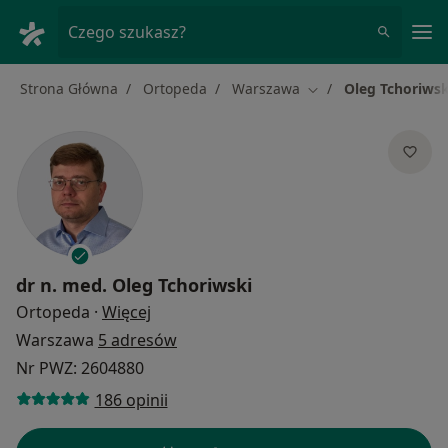
Me
Czego szukasz?
Strona Główna
Ortopeda
Warszawa
Oleg Tchoriwsk
Zmień miasto
dr n. med.
Oleg Tchoriwski
O specjalizacjach
Ortopeda
·
Więcej
Warszawa
5 adresów
Nr PWZ: 2604880
186 opinii