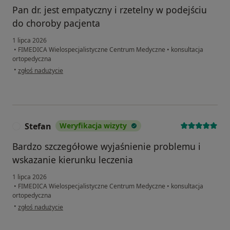
Pan dr. jest empatyczny i rzetelny w podejściu
do choroby pacjenta
1 lipca 2026
•
FIMEDICA Wielospecjalistyczne Centrum Medyczne
•
konsultacja
ortopedyczna
w opinii użytkownika Teresa
•
zgłoś nadużycie
Stefan
Weryfikacja wizyty
S
Bardzo szczegółowe wyjaśnienie problemu i
wskazanie kierunku leczenia
1 lipca 2026
•
FIMEDICA Wielospecjalistyczne Centrum Medyczne
•
konsultacja
ortopedyczna
w opinii użytkownika Stefan
•
zgłoś nadużycie