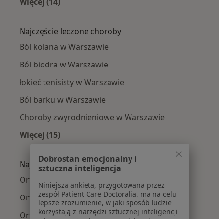
Więcej (14)
Więcej w kategorii: Ortopedzi w pobliżu
Najczęście leczone choroby
Ból kolana w Warszawie
Ból biodra w Warszawie
łokieć tenisisty w Warszawie
Ból barku w Warszawie
Choroby zwyrodnieniowe w Warszawie
Więcej (15)
Więcej w kategorii: Najczęście leczone chorob
Dobrostan emocjonalny i
Najpopularniejsze ubezpieczenia
sztuczna inteligencja
Ortopedzi z Medicover w Warszawie
Niniejsza ankieta, przygotowana przez
zespół Patient Care Doctoralia, ma na celu
Ortopedzi z Allianz w Warszawie
lepsze zrozumienie, w jaki sposób ludzie
korzystają z narzędzi sztucznej inteligencji
Ortopedzi z INTER Polska w Warszawie