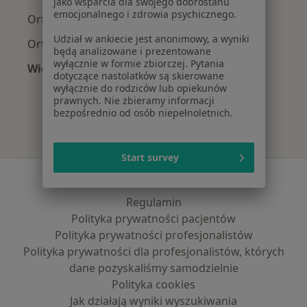
jako wsparcia dla swojego dobrostanu
emocjonalnego i zdrowia psychicznego.
Ortopedzi z Signal Iduna w Warszawie
Udział w ankiecie jest anonimowy, a wyniki
Ortopedzi z Compensa w Warszawie
będą analizowane i prezentowane
wyłącznie w formie zbiorczej. Pytania
Więcej (11)
dotyczące nastolatków są skierowane
Więcej w kategorii: Najpopularniejsze ubezpi
wyłącznie do rodziców lub opiekunów
prawnych. Nie zbieramy informacji
bezpośrednio od osób niepełnoletnich.
Start survey
Serwis
Regulamin
Polityka prywatności pacjentów
Polityka prywatności profesjonalistów
Polityka prywatności dla profesjonalistów, których
dane pozyskaliśmy samodzielnie
Polityka cookies
Jak działają wyniki wyszukiwania