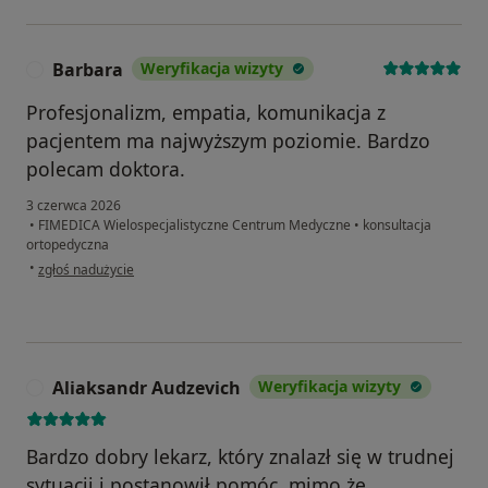
Barbara
Weryfikacja wizyty
B
Profesjonalizm, empatia, komunikacja z
pacjentem ma najwyższym poziomie. Bardzo
polecam doktora.
3 czerwca 2026
•
FIMEDICA Wielospecjalistyczne Centrum Medyczne
•
konsultacja
ortopedyczna
w opinii użytkownika Barbara
•
zgłoś nadużycie
Aliaksandr Audzevich
Weryfikacja wizyty
A
Bardzo dobry lekarz, który znalazł się w trudnej
sytuacji i postanowił pomóc, mimo że