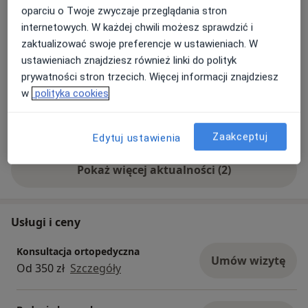
W Centrum Fimedica zapewniamy kompleksowe
przyśrodkowych korzeni nerwowych, nukleoplastyka
oparciu o Twoje zwyczaje przeglądania stron
leczenie w zakresie neurochirurgii,
(koblacja, waporyzacja), wertebroplastyka.
internetowych. W każdej chwili możesz sprawdzić i
neurologii,ortopedii i rehabilitacji.
Dowiedz się więcej
zaktualizować swoje preferencje w ustawieniach. W
Dowiedz się więcej o naszej Klinice i zapisz się na
24/06/2026
ustawieniach znajdziesz również linki do polityk
konsultacje!
prywatności stron trzecich. Więcej informacji znajdziesz
w
polityka cookies
Zaakceptuj
Edytuj ustawienia
Pokaż więcej aktualności (2)
Usługi i ceny
Konsultacja ortopedyczna
Umów wizytę
Od 350 zł
Szczegóły