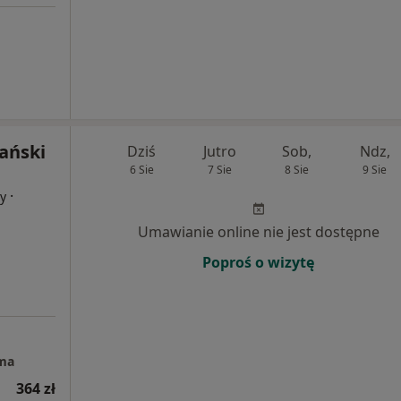
ański
Dziś
Jutro
Sob,
Ndz,
6 Sie
7 Sie
8 Sie
9 Sie
·
cy
Umawianie online nie jest dostępne
Poproś o wizytę
ma
364 zł