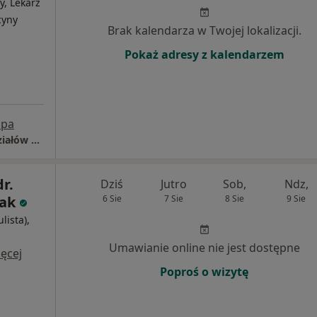
y, Lekarz
cyny
Brak kalendarza w Twojej lokalizacji.
Pokaż adresy z kalendarzem
pa
Mazowiecki Szpital Bródnowski Zespół Oddziałów Okulistyki
dr.
Dziś
Jutro
Sob,
Ndz,
iak
6 Sie
7 Sie
8 Sie
9 Sie
lista),
i
Umawianie online nie jest dostępne
ęcej
Poproś o wizytę