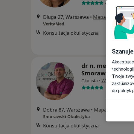
480 opinii
Długa 27, Warszawa
•
Mapa
VeritaMed
Konsultacja okulistyczna
Szanuje
Akceptując
dr n. med. Marcin
technologii
Smorawski
Twoje zwyc
·
Więcej
Okulista
zaktualizo
155 opinii
do polityk 
Dobra 87, Warszawa
•
Mapa
Smorawski Okulistyka
Konsultacja okulistyczna