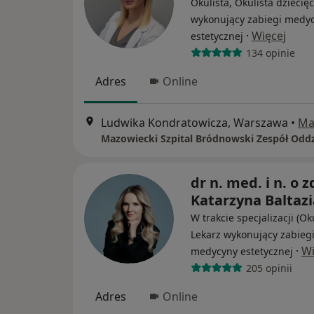
Okulista, Okulista dziecięc
wykonujący zabiegi medy
·
Więcej
estetycznej
134 opinie
Adres
Online
Ludwika Kondratowicza, Warszawa
•
Ma
dr n. med. i n. o z
Katarzyna Baltaz
W trakcie specjalizacji (Oku
Lekarz wykonujący zabieg
·
Wi
medycyny estetycznej
205 opinii
Adres
Online