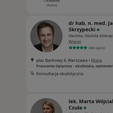
Chrabański
okulista
dr hab. n. med. J
Skrzypecki
Okulista, Okulista dziecię
Więcej
440 opinii
plac Bankowy 4, Warszawa
•
Mapa
Konsultacja okulistyczna
lek. Marta Wójcia
Czuła