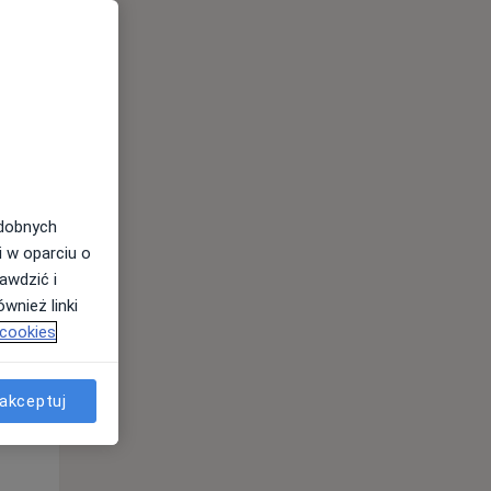
odobnych
Pon,
Wt,
Śr,
i w oparciu o
10 Sie
11 Sie
12 Sie
awdzić i
wnież linki
 cookies
akceptuj