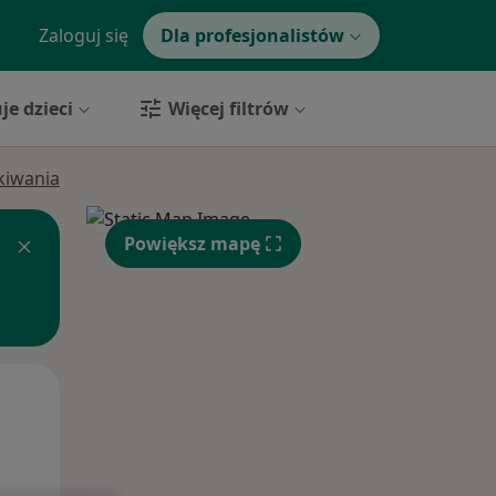
Zaloguj się
Dla profesjonalistów
je dzieci
Więcej filtrów
ukiwania
Powiększ mapę
Pon,
Wt,
Śr,
10 Sie
11 Sie
12 Sie