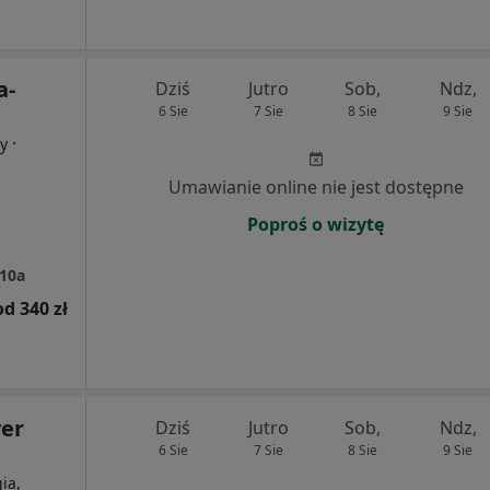
a-
Dziś
Jutro
Sob,
Ndz,
6 Sie
7 Sie
8 Sie
9 Sie
·
cy
Umawianie online nie jest dostępne
Poproś o wizytę
10a
od 340 zł
er
Dziś
Jutro
Sob,
Ndz,
6 Sie
7 Sie
8 Sie
9 Sie
ia,