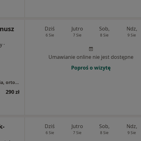
anusz
Dziś
Jutro
Sob,
Ndz,
6 Sie
7 Sie
8 Sie
9 Sie
·
cy
Umawianie online nie jest dostępne
Poproś o wizytę
Pracownia Optyczna - okulistyka, optometria, ortoptyka
290 zł
k-
Dziś
Jutro
Sob,
Ndz,
6 Sie
7 Sie
8 Sie
9 Sie