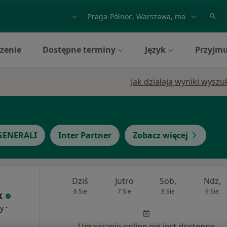
acja, badanie lub nazwisko
miasto lub dzielnica
zenie
Dostępne terminy
Język
Przyjmu
Jak działają wyniki wysz
GENERALI
Inter Partner
Zobacz więcej
Dziś
Jutro
Sob,
Ndz,
6 Sie
7 Sie
8 Sie
9 Sie
k
·
cy
Umawianie online nie jest dostępne