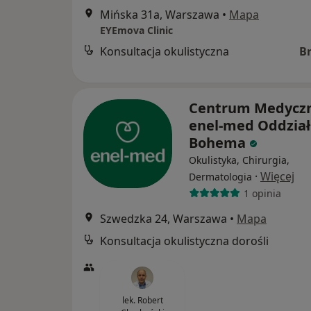
Mińska 31a, Warszawa
•
Mapa
EYEmova Clinic
Konsultacja okulistyczna
B
Centrum Medycz
enel-med Oddział
Bohema
Okulistyka, Chirurgia,
·
Więcej
Dermatologia
1 opinia
Szwedzka 24, Warszawa
•
Mapa
Konsultacja okulistyczna dorośli
lek. Robert