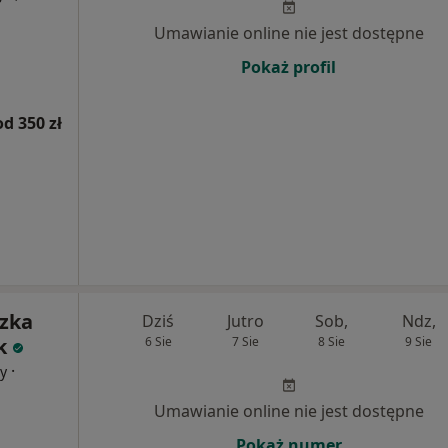
Umawianie online nie jest dostępne
Pokaż profil
od 350 zł
szka
Dziś
Jutro
Sob,
Ndz,
k
6 Sie
7 Sie
8 Sie
9 Sie
·
cy
Umawianie online nie jest dostępne
Pokaż numer