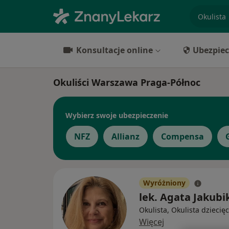
specjaliz
Konsultacje online
Ubezpiec
Okuliści Warszawa Praga-Północ
Wybierz swoje ubezpieczenie
NFZ
Allianz
Compensa
Wyróżniony
lek. Agata Jakubi
Okulista, Okulista dziecię
Więcej