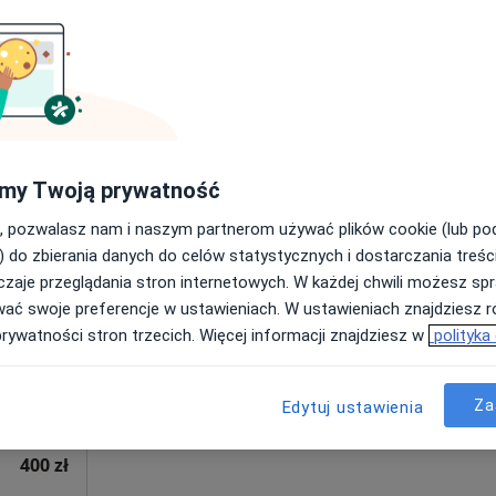
Poproś o wizytę
290 zł
my Twoją prywatność
, pozwalasz nam i naszym partnerom używać plików cookie (lub p
Dziś
Jutro
Sob,
Ndz,
) do zbierania danych do celów statystycznych i dostarczania treśc
6 Sie
7 Sie
8 Sie
9 Sie
zaje przeglądania stron internetowych. W każdej chwili możesz spr
wać swoje preferencje w ustawieniach. W ustawieniach znajdziesz ró
prywatności stron trzecich. Więcej informacji znajdziesz w
polityka
Umawianie online nie jest dostępne
Poproś o wizytę
Za
Edytuj ustawienia
400 zł