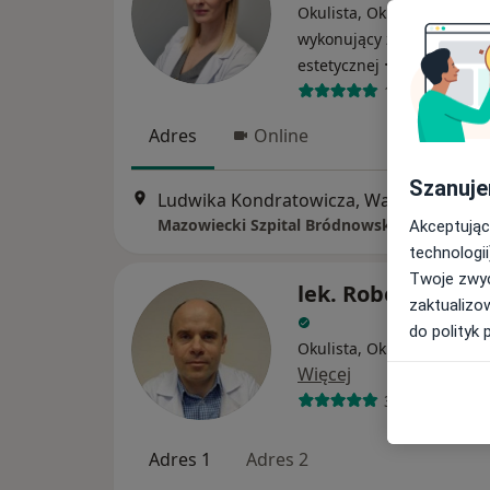
Okulista, Okulista dziecięc
wykonujący zabiegi medy
·
Więcej
estetycznej
134 opinie
Adres
Online
Szanuje
Ludwika Kondratowicza, Warszawa
•
Ma
Akceptując
technologii
Twoje zwyc
lek. Robert Chrab
zaktualizo
do polityk 
Okulista, Okulista dziecię
Więcej
35 opinii
Adres 1
Adres 2