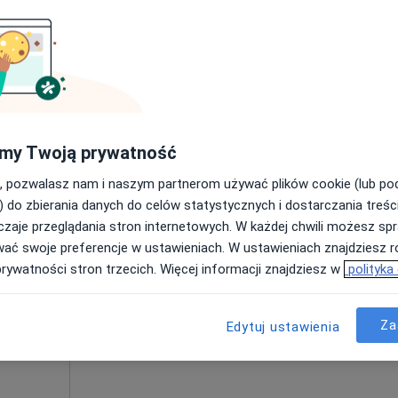
y, Lekarz
cyny
Brak kalendarza w Twojej lokalizacji.
Pokaż adresy z kalendarzem
my Twoją prywatność
pa
Mazowiecki Szpital Bródnowski Zespół Oddziałów Okulistyki
, pozwalasz nam i naszym partnerom używać plików cookie (lub p
) do zbierania danych do celów statystycznych i dostarczania treśc
zaje przeglądania stron internetowych. W każdej chwili możesz spr
ański
Dziś
Jutro
Sob,
Ndz,
wać swoje preferencje w ustawieniach. W ustawieniach znajdziesz ró
6 Sie
7 Sie
8 Sie
9 Sie
prywatności stron trzecich. Więcej informacji znajdziesz w
polityka
·
cy
Umawianie online nie jest dostępne
Za
Edytuj ustawienia
Poproś o wizytę