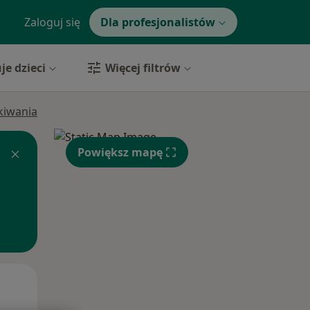
Zaloguj się
Dla profesjonalistów
je dzieci
Więcej filtrów
ukiwania
Powiększ mapę
Pon,
Wt,
Śr,
10 Sie
11 Sie
12 Sie