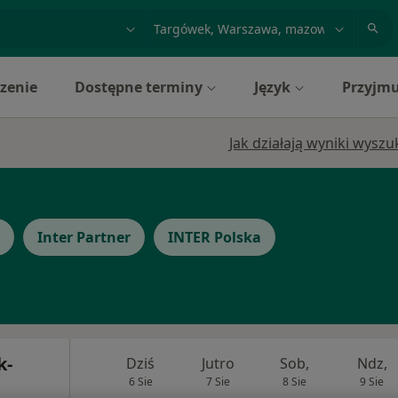
acja, badanie lub nazwisko
miasto lub dzielnica
zenie
Dostępne terminy
Język
Przyjmu
Jak działają wyniki wysz
Inter Partner
INTER Polska
k-
Dziś
Jutro
Sob,
Ndz,
6 Sie
7 Sie
8 Sie
9 Sie