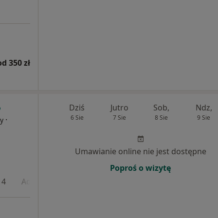
od 350 zł
Dziś
Jutro
Sob,
Ndz,
6 Sie
7 Sie
8 Sie
9 Sie
·
cy
Umawianie online nie jest dostępne
Poproś o wizytę
 4
Adres 5