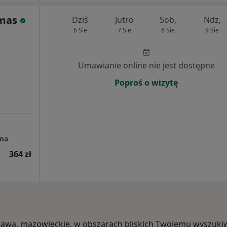
emas
Dziś
Jutro
Sob,
Ndz,
6 Sie
7 Sie
8 Sie
9 Sie
Umawianie online nie jest dostępne
Poproś o wizytę
ma
364 zł
szawa, mazowieckie, w obszarach bliskich Twojemu wyszuki