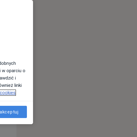
odobnych
i w oparciu o
awdzić i
Pon,
Wt,
Śr,
wnież linki
10 Sie
11 Sie
12 Sie
 cookies
akceptuj