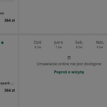
ma
364 zł
Dziś
Jutro
Sob,
Ndz,
6 Sie
7 Sie
8 Sie
9 Sie
Umawianie online nie jest dostępne
Poproś o wizytę
Centrum Medyczne enel-med - Oddział Homepark Targówek
364 zł