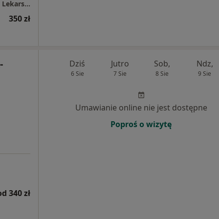
ARKADIA MEDICAL Specjalistyczna Poradnia Lekarska
350 zł
-
Dziś
Jutro
Sob,
Ndz,
6 Sie
7 Sie
8 Sie
9 Sie
Umawianie online nie jest dostępne
Poproś o wizytę
od 340 zł