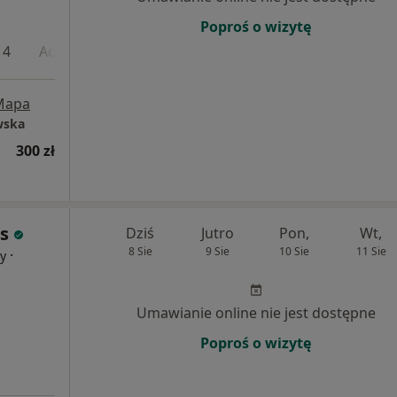
Poproś o wizytę
 4
Adres 5
Online
Mapa
wska
300 zł
s
Dziś
Jutro
Pon,
Wt,
8 Sie
9 Sie
10 Sie
11 Sie
·
cy
Umawianie online nie jest dostępne
Poproś o wizytę