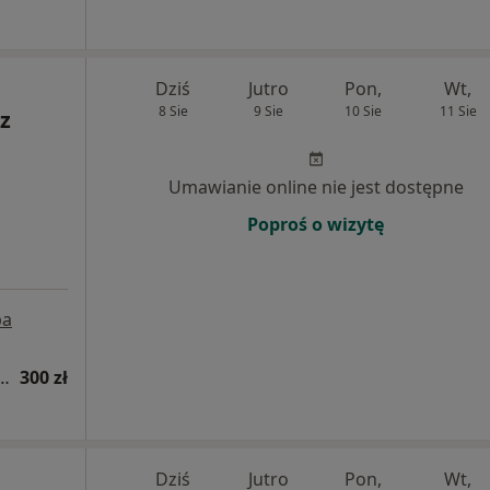
Dziś
Jutro
Pon,
Wt,
8 Sie
9 Sie
10 Sie
11 Sie
z
Umawianie online nie jest dostępne
Poproś o wizytę
pa
okulistyczna (pierwsza wizyta)
300 zł
Dziś
Jutro
Pon,
Wt,