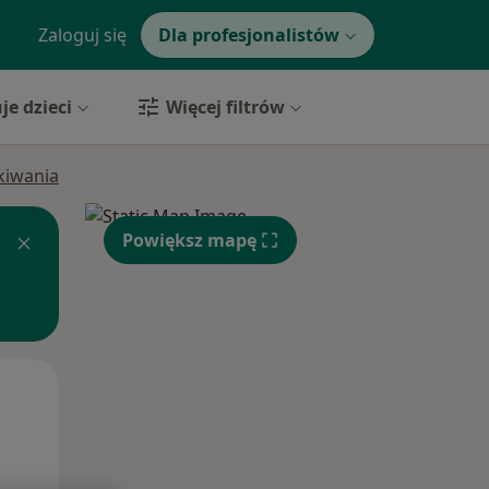
Zaloguj się
Dla profesjonalistów
je dzieci
Więcej filtrów
ukiwania
Powiększ mapę
Śr,
Czw,
Pt,
12 Sie
13 Sie
14 Sie