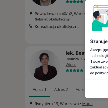
440 opinii
Powązkowska 40/u2, Warszawa
•
Mapa
Gabinet okulistyczny
Konsultacja okulistyczna
Szanuje
Akceptując
lek. Beata Weiss
technologii
Okulista, Okulista dziecię
Twoje zwyc
Więcej
zaktualizo
97 opinii
do polityk 
Adres 1
Adres 2
Adres 3
Rydygiera 13, Warszawa
•
Mapa