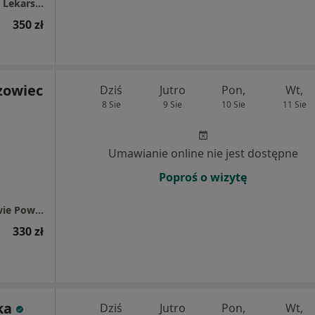
ARKADIA MEDICAL Specjalistyczna Poradnia Lekarska
350 zł
szowiec
Dziś
Jutro
Pon,
Wt,
8 Sie
9 Sie
10 Sie
11 Sie
Umawianie online nie jest dostępne
Poproś o wizytę
Centrum Medyczne PZU Zdrowie w Warszawie Powązkowska
330 zł
ka
Dziś
Jutro
Pon,
Wt,