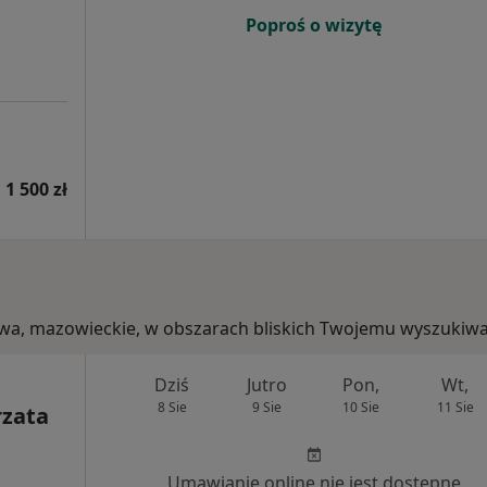
Poproś o wizytę
 1 500 zł
szawa, mazowieckie, w obszarach bliskich Twojemu wyszukiwa
Dziś
Jutro
Pon,
Wt,
8 Sie
9 Sie
10 Sie
11 Sie
rzata
Umawianie online nie jest dostępne