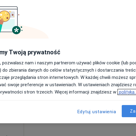
Poproś o wizytę
320 zł
my Twoją prywatność
, pozwalasz nam i naszym partnerom używać plików cookie (lub p
Dziś
Jutro
Pon,
Wt,
) do zbierania danych do celów statystycznych i dostarczania treśc
8 Sie
9 Sie
10 Sie
11 Sie
·
cy
zaje przeglądania stron internetowych. W każdej chwili możesz spr
wać swoje preferencje w ustawieniach. W ustawieniach znajdziesz ró
prywatności stron trzecich. Więcej informacji znajdziesz w
polityka
Umawianie online nie jest dostępne
Poproś o wizytę
Za
Edytuj ustawienia