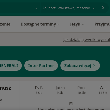
acja, badanie lub nazwisko
miasto lub dzielnica
zenie
Dostępne terminy
Język
Przyjmu
Jak działają wyniki wysz
GENERALI
Inter Partner
Zobacz więcej
anusz
Dziś
Jutro
Pon,
Wt,
8 Sie
9 Sie
10 Sie
11 Sie
·
cy
Umawianie online nie jest dostępne