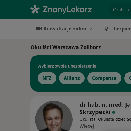
specjaliz
Konsultacje online
Ubezpiec
Okuliści Warszawa Żoliborz
Wybierz swoje ubezpieczenie
NFZ
Allianz
Compensa
dr hab. n. med. J
Skrzypecki
Okulista, Okulista dziecię
Więcej