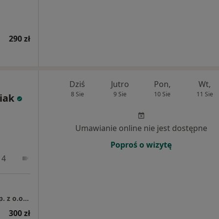
290 zł
Dziś
Jutro
Pon,
Wt,
8 Sie
9 Sie
10 Sie
11 Sie
iak
Umawianie online nie jest dostępne
Poproś o wizytę
 4
Online
Kolmed Kompleksowa Obsługa Medyczna Sp. z o.o. Sp. k.
300 zł