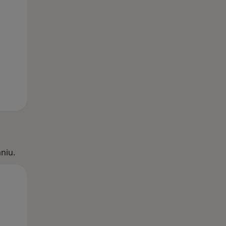
niu.
Śr,
Czw,
Pt,
12 Sie
13 Sie
14 Sie