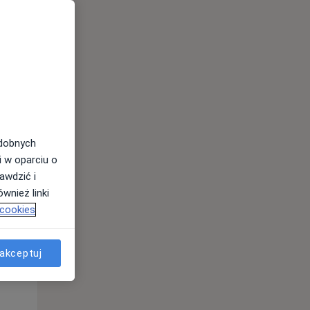
odobnych
Śr,
Czw,
Pt,
i w oparciu o
12 Sie
13 Sie
14 Sie
awdzić i
wnież linki
 cookies
akceptuj