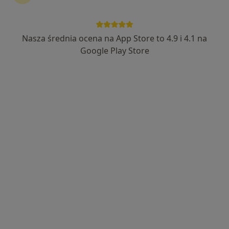
lek. Małgorzata Michali
·
Więcej
Okulista
Nasza średnia ocena na App Store to 4.9 i 4.1 na
28 opinii
Google Play Store
plac Żeromskiego 1/3, Strzelce Opolskie
•
Mapa
MI CLINIC
Konsultacja okulistyczna
od 250 zł
Specjalista nie oferuje umawiania online pod tym adresem.
Poproś o wizytę