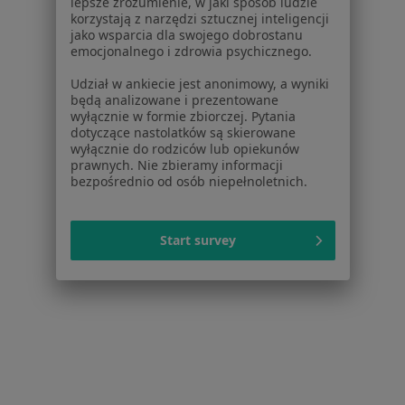
lepsze zrozumienie, w jaki sposób ludzie
Regulamin
korzystają z narzędzi sztucznej inteligencji
jako wsparcia dla swojego dobrostanu
Polityka prywatności pacjentów
emocjonalnego i zdrowia psychicznego.
Polityka prywatności profesjonalistów
Polityka prywatności dla profesjonalistów, których
Udział w ankiecie jest anonimowy, a wyniki
będą analizowane i prezentowane
dane pozyskaliśmy samodzielnie
wyłącznie w formie zbiorczej. Pytania
Polityka cookies
dotyczące nastolatków są skierowane
Jak działają wyniki wyszukiwania
wyłącznie do rodziców lub opiekunów
prawnych. Nie zbieramy informacji
Dostępność
bezpośrednio od osób niepełnoletnich.
O nas
Praca
Rekrutujemy!
Partnerzy
Start survey
Centrum prasowe
Kontakt
Dla pacjentów
Lekarze
Placówki medyczne
Pytania i odpowiedzi