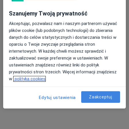
Dostępni specjaliści
Specjaliści znajdują się poza Strzelce Opolskie,
Szanujemy Twoją prywatność
opolskie, w obszarach bliskich Twojemu
Akceptując, pozwalasz nam i naszym partnerom używać
wyszukiwaniu.
plików cookie (lub podobnych technologii) do zbierania
danych do celów statystycznych i dostarczania treści w
oparciu o Twoje zwyczaje przeglądania stron
internetowych. W każdej chwili możesz sprawdzić i
zaktualizować swoje preferencje w ustawieniach. W
ustawieniach znajdziesz również linki do polityk
prywatności stron trzecich. Więcej informacji znajdziesz
w
polityka cookies
dr Kinga Gębicka-Czakańska
·
Więcej
Okulista
Zaakceptuj
Edytuj ustawienia
16 opinii
Dworcowa 60, Gliwice
•
Mapa
Centrum Medyczne GLIVCLINIC
Konsultacja okulistyczna
249 zł