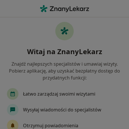
Me
Okulista • Strzelce Opolskie, opolskie
Filtry
Ubezpieczenie
Mapa
Polecani okuliści w Strzelcach Opolskich
Witaj na ZnanyLekarz
Jak działają wyniki wyszukiwania
Znajdź najlepszych specjalistów i umawiaj wizyty.
Pobierz aplikację, aby uzyskać bezpłatny dostęp do
Wybierz swoje ubezpieczenie
przydatnych funkcji:
Łatwo zarządzaj swoimi wizytami
Wysyłaj wiadomości do specjalistów
Otrzymuj powiadomienia