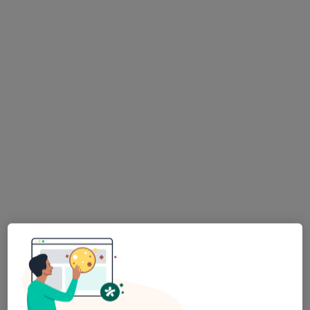
MI CLINIC
·
Więcej
Okulistyka, Dietetyka, Medycyna estetyczna
49 opinii
plac Żeromskiego 1/3, Strzelce Opolskie
•
Mapa
Konsultacja okulistyczna
od 250 zł
Pokaż więcej usług
lek. Małgorzata
Michali
okulista
Brak dostępnych specjalistów z wolnymi terminami w tym centrum medycznym.
Pokaż profil