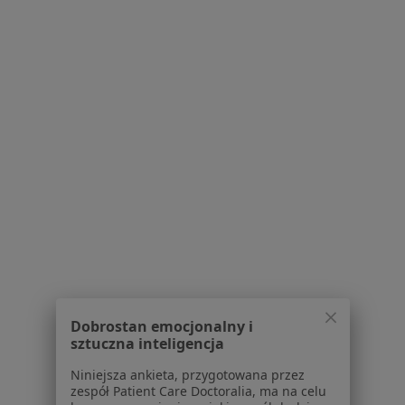
Alergiczne choroby oczu Strzelce Opolskie
Zapalenie spojówek Strzelce Opolskie
Afta Strzelce Opolskie
Alergia Strzelce Opolskie
Alergia na leki Strzelce Opolskie
Więcej (2)
Więcej w kategorii: Najczęstsze schorzenia
Strona Główna
Okulista
Strzelce Opolskie
Zmień miasto
Dobrostan emocjonalny i
sztuczna inteligencja
Niniejsza ankieta, przygotowana przez
Serwis
zespół Patient Care Doctoralia, ma na celu