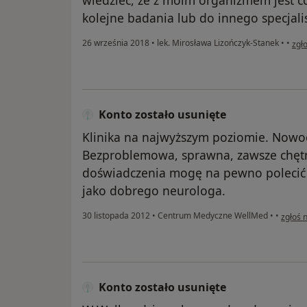
kolejne badania lub do innego specjalis
w op
26 września 2018
•
lek. Mirosława Lizończyk-Stanek
•
•
zgł
Konto zostało usunięte
Klinika na najwyższym poziomie. Nowocz
Bezproblemowa, sprawna, zawsze chęt
doświadczenia mogę na pewno polecić 
jako dobrego neurologa.
w opin
30 listopada 2012
•
Centrum Medyczne WellMed
•
•
zgłoś 
Konto zostało usunięte