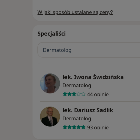
W jaki sposób ustalane są ceny?
Specjaliści
Dermatolog
lek. Iwona Świdzińska
Dermatolog
44 opinie
lek. Dariusz Sadlik
Dermatolog
93 opinie