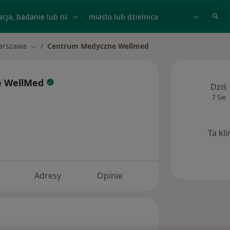
acja, badanie lub nazwisko
miasto lub dzielnica
arszawa
Centrum Medyczne Wellmed
miasto
Zmień miasto
e WellMed
Dziś
7 Sie
Ta kl
Adresy
Opinie