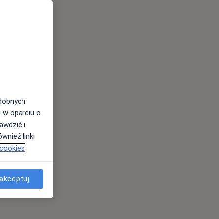
odobnych
i w oparciu o
awdzić i
wnież linki
 cookies
akceptuj