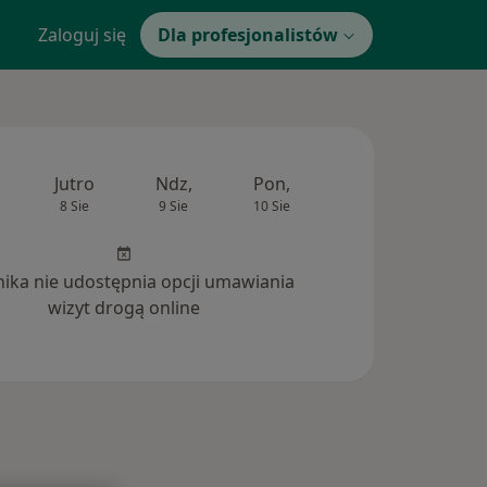
Zaloguj się
Dla profesjonalistów
Jutro
Ndz,
Pon,
Wt,
Śr,
8 Sie
9 Sie
10 Sie
11 Sie
12 Si
inika nie udostępnia opcji umawiania
wizyt drogą online