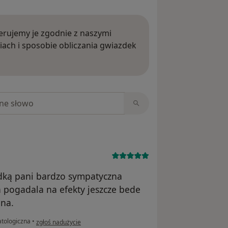
rujemy je zgodnie z naszymi
iach i sposobie obliczania gwiazdek
ięcej o opiniach
niach
zdką pani bardzo sympatyczna
 pogadala na efekty jeszcze bede
mna.
w opinii użytkownika Szm
tologiczna
•
zgłoś nadużycie