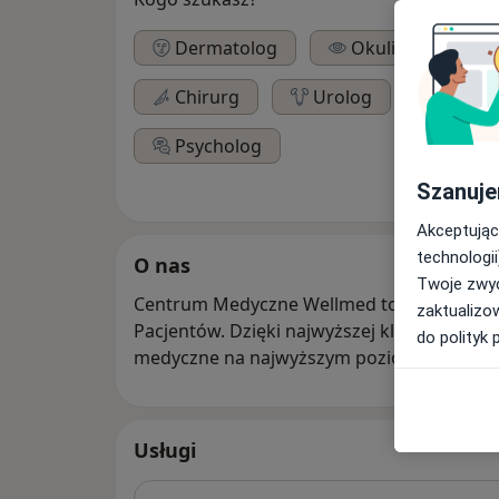
Dermatolog
Okulista
Chirurg
Urolog
Neuro
Psycholog
Szanuje
Akceptując
technologii
O nas
Twoje zwyc
Centrum Medyczne Wellmed to miejsce stw
zaktualizo
Pacjentów. Dzięki najwyższej klasy lekarz
do polityk 
medyczne na najwyższym poziomie.
Usługi