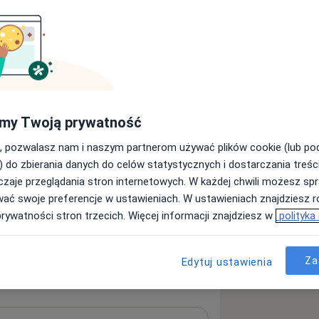
Fizjoterapeuta
Laryngolog
log
Psychiatra
my Twoją prywatność
Szukaj innej specjalizacji
, pozwalasz nam i naszym partnerom używać plików cookie (lub p
) do zbierania danych do celów statystycznych i dostarczania treśc
zaje przeglądania stron internetowych. W każdej chwili możesz spr
orzone dla najbardziej wymagających
wać swoje preferencje w ustawieniach. W ustawieniach znajdziesz ró
om i terapeutom świadczymy usługi
prywatności stron trzecich. Więcej informacji znajdziesz w
polityka
Za
Edytuj ustawienia