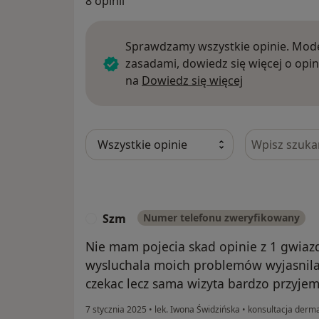
8 opinii
Sprawdzamy wszystkie opinie. Mode
zasadami, dowiedz się więcej o opin
Dowiedz się w
na
Dowiedz się więcej
Szukaj w opi
Szm
Numer telefonu zweryfikowany
S
Nie mam pojecia skad opinie z 1 gwia
wysluchala moich problemów wyjasnila
czekac lecz sama wizyta bardzo przyje
7 stycznia 2025
•
lek. Iwona Świdzińska
•
konsultacja derma