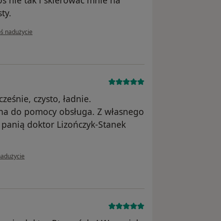
ty.
inii użytkownika vayneilia
oś nadużycie
eśnie, czysto, ładnie.
na do pomocy obsługa. Z własnego
panią doktor Lizończyk-Stanek
ii użytkownika Konto zostało usunięte
nadużycie