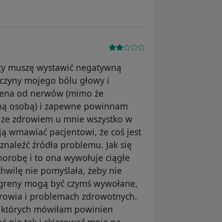
tety muszę wystawić negatywną
yczyny mojego bólu głowy i
grena od nerwów (mimo że
jną osobą) i zapewne powinnam
o ze zdrowiem u mnie wszystko w
ją wmawiać pacjentowi, że coś jest
ą znaleźć źródła problemu. Jak się
horobę i to ona wywołuje ciągłe
chwilę nie pomyślała, żeby nie
migreny mogą być czymś wywołane,
rowia i problemach zdrowotnych.
o których mówiłam powinien
ś nie tak i skierować mnie na