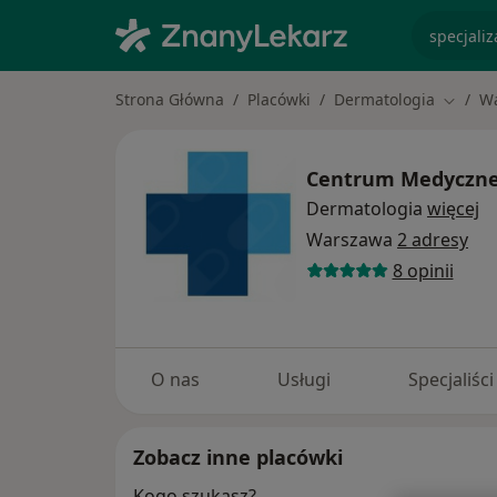
specjaliz
Strona Główna
Placówki
Dermatologia
W
Zmień 
Centrum Medyczn
Dermatologia
więcej
Warszawa
2 adresy
8 opinii
O nas
Usługi
Specjaliści
Zobacz inne placówki
Kogo szukasz?