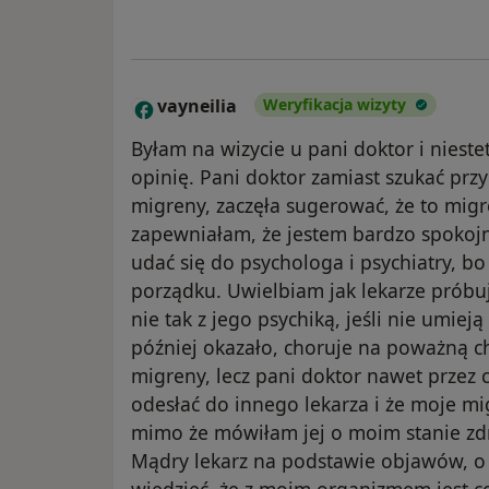
vayneilia
Weryfikacja wizyty
V
Byłam na wizycie u pani doktor i nies
opinię. Pani doktor zamiast szukać prz
migreny, zaczęła sugerować, że to mi
zapewniałam, że jestem bardzo spoko
udać się do psychologa i psychiatry, b
porządku. Uwielbiam jak lekarze próbu
nie tak z jego psychiką, jeśli nie umiej
później okazało, choruje na poważną c
migreny, lecz pani doktor nawet przez 
odesłać do innego lekarza i że moje 
mimo że mówiłam jej o moim stanie zd
Mądry lekarz na podstawie objawów, 
wiedzieć, że z moim organizmem jest co