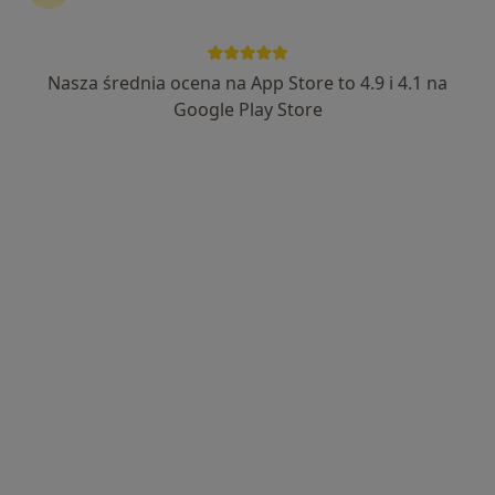
dr n. med. Artur Rydzyk
·
Więcej
Neurolog, Lekarz medycyny pracy, Internista
Nasza średnia ocena na App Store to 4.9 i 4.1 na
481 opinii
Google Play Store
Korczyńska 49, Krosno
•
Mapa
ERA-MED Przychodnia Lekarska Sp. z o.o.
Konsultacja neurologiczna
od 200 zł
Specjalista nie oferuje umawiania online pod tym adresem.
Poproś o wizytę