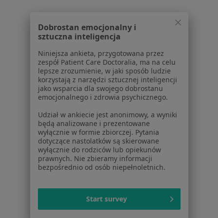
W pobliżu Tarnowca
Neurolodzy w Rzeszowie
Dobrostan emocjonalny i
sztuczna inteligencja
Neurolodzy w Krosnie
Niniejsza ankieta, przygotowana przez
Neurolodzy w Jarosławiu
zespół Patient Care Doctoralia, ma na celu
lepsze zrozumienie, w jaki sposób ludzie
Neurolodzy w Łańcucie
korzystają z narzędzi sztucznej inteligencji
jako wsparcia dla swojego dobrostanu
Neurolodzy w Dębicy
emocjonalnego i zdrowia psychicznego.
Więcej (15)
Udział w ankiecie jest anonimowy, a wyniki
będą analizowane i prezentowane
Więcej w kategorii: W pobliżu Tarnowca
wyłącznie w formie zbiorczej. Pytania
dotyczące nastolatków są skierowane
wyłącznie do rodziców lub opiekunów
Strona Główna
Neurolog
Tarnowiec
Zmień miasto
prawnych. Nie zbieramy informacji
bezpośrednio od osób niepełnoletnich.
Start survey