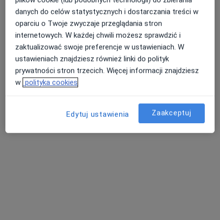
danych do celów statystycznych i dostarczania treści w
lek. Magdalena Kawalec
oparciu o Twoje zwyczaje przeglądania stron
internetowych. W każdej chwili możesz sprawdzić i
·
Więcej
Neurolog
zaktualizować swoje preferencje w ustawieniach. W
ul. 700-lecia Strzyżowa 4, Strzyżów
•
Mapa
ustawieniach znajdziesz również linki do polityk
Prywatny Gabinet Neurologiczny
prywatności stron trzecich. Więcej informacji znajdziesz
Specjalista nie oferuje umawiania online pod tym adresem.
w
polityka cookies
Poproś o wizytę
Zaakceptuj
Edytuj ustawienia
ERA-MED Przychodnia Lekarska Sp. z o.o.