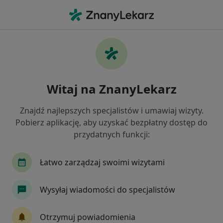
Me
Neurolog • Tarnowiec, podkarpackie
Filtry
Ubezpieczenie
Mapa
Polecani neurolodzy w Tarnowcu
Witaj na ZnanyLekarz
Jak działają wyniki wyszukiwania
Znajdź najlepszych specjalistów i umawiaj wizyty.
Pobierz aplikację, aby uzyskać bezpłatny dostęp do
Wybierz swoje ubezpieczenie
przydatnych funkcji:
Łatwo zarządzaj swoimi wizytami
Wysyłaj wiadomości do specjalistów
Otrzymuj powiadomienia