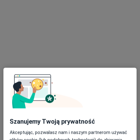
ORTO SPORT CENTER
·
Więcej
Neurologia, Ortopedia, Ortopedia dziecięca
3421 opinii
Bursaki 29b, Krosno
•
Mapa
Brak dostępnych specjalistów z wolnymi terminami w tym centrum medycznym.
Pokaż profil
Szanujemy Twoją prywatność
Akceptując, pozwalasz nam i naszym partnerom używać
plików cookie (lub podobnych technologii) do zbierania