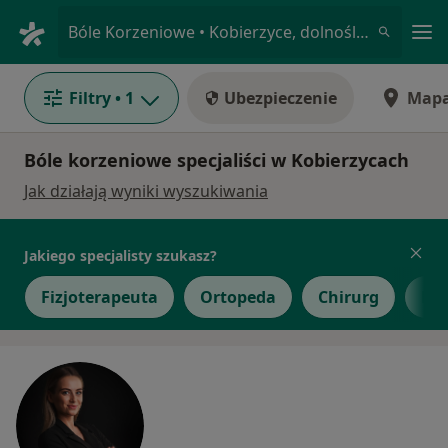
Me
Bóle Korzeniowe • Kobierzyce, dolnośląskie
Filtry
• 1
Ubezpieczenie
Map
Bóle korzeniowe specjaliści w Kobierzycach
Jak działają wyniki wyszukiwania
Jakiego specjalisty szukasz?
Fizjoterapeuta
Ortopeda
Chirurg
Lek