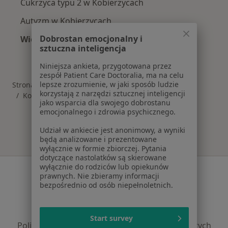
Cukrzyca typu 2 w Kobierzycach
Autyzm w Kobierzycach
Dobrostan emocjonalny i
Więcej (14)
sztuczna inteligencja
Więcej w kategorii: Schorzenia w Kobierzycac
Niniejsza ankieta, przygotowana przez
zespół Patient Care Doctoralia, ma na celu
lepsze zrozumienie, w jaki sposób ludzie
Strona Główna
Choroby
Bóle Korzeniowe
Zmień miasto
korzystają z narzędzi sztucznej inteligencji
Kobierzyce
Zmień miasto
jako wsparcia dla swojego dobrostanu
emocjonalnego i zdrowia psychicznego.
Udział w ankiecie jest anonimowy, a wyniki
będą analizowane i prezentowane
wyłącznie w formie zbiorczej. Pytania
dotyczące nastolatków są skierowane
wyłącznie do rodziców lub opiekunów
Serwis
prawnych. Nie zbieramy informacji
bezpośrednio od osób niepełnoletnich.
Regulamin
Polityka prywatności pacjentów
Polityka prywatności profesjonalistów
Start survey
Polityka prywatności dla profesjonalistów, których