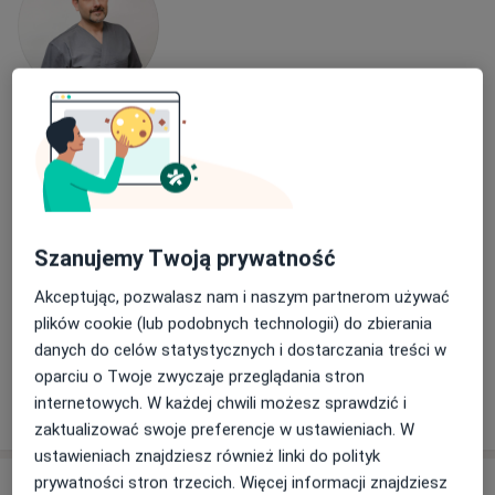
Bezpieczne płatności
mgr Andrzej Wojdała
·
Więcej
Fizjoterapeuta
83 opinie
Szanujemy Twoją prywatność
Zabrodzie 7e, Wrocław
•
Mapa
Centrum Medyczne ZABRODZIE
Akceptując, pozwalasz nam i naszym partnerom używać
Konsultacja fizjoterapeutyczna
od 200 zł
plików cookie (lub podobnych technologii) do zbierania
danych do celów statystycznych i dostarczania treści w
Specjalista nie oferuje umawiania online pod tym adresem.
oparciu o Twoje zwyczaje przeglądania stron
internetowych. W każdej chwili możesz sprawdzić i
Poproś o wizytę
zaktualizować swoje preferencje w ustawieniach. W
ustawieniach znajdziesz również linki do polityk
prywatności stron trzecich. Więcej informacji znajdziesz