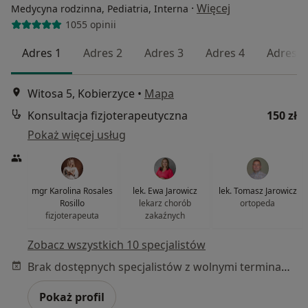
·
Więcej
Medycyna rodzinna, Pediatria, Interna
1055 opinii
Adres 1
Adres 2
Adres 3
Adres 4
Adres 5
Witosa 5, Kobierzyce
•
Mapa
Konsultacja fizjoterapeutyczna
150 zł
Pokaż więcej usług
mgr Karolina Rosales
lek. Ewa Jarowicz
lek. Tomasz Jarowicz
Rosillo
lekarz chorób
ortopeda
fizjoterapeuta
zakaźnych
Zobacz wszystkich 10 specjalistów
Brak dostępnych specjalistów z wolnymi terminami w tym centrum medycznym.
Pokaż profil