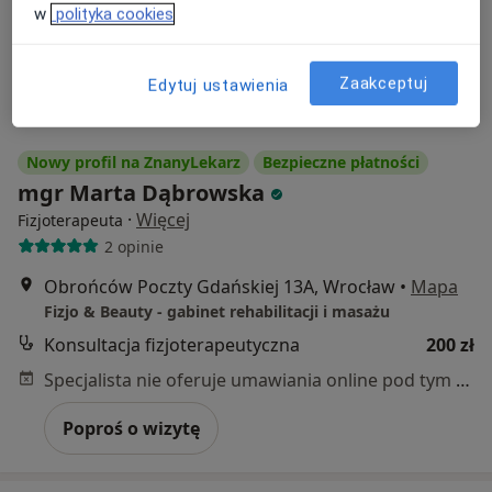
w
polityka cookies
Zaakceptuj
Edytuj ustawienia
Nowy profil na ZnanyLekarz
Bezpieczne płatności
mgr Marta Dąbrowska
·
Więcej
Fizjoterapeuta
2 opinie
Obrońców Poczty Gdańskiej 13A, Wrocław
•
Mapa
Fizjo & Beauty - gabinet rehabilitacji i masażu
Konsultacja fizjoterapeutyczna
200 zł
Specjalista nie oferuje umawiania online pod tym adresem.
Poproś o wizytę