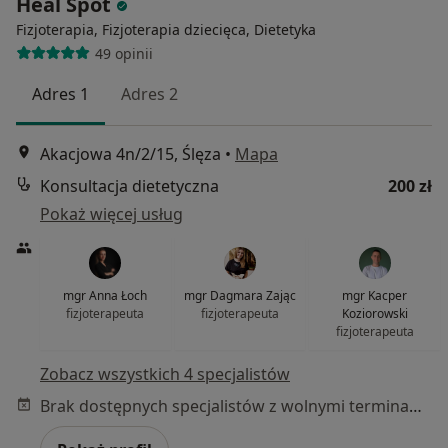
Heal Spot
Fizjoterapia, Fizjoterapia dziecięca, Dietetyka
49 opinii
Adres 1
Adres 2
Akacjowa 4n/2/15, Ślęza
•
Mapa
Konsultacja dietetyczna
200 zł
Pokaż więcej usług
mgr Anna Łoch
mgr Dagmara Zając
mgr Kacper
fizjoterapeuta
fizjoterapeuta
Koziorowski
fizjoterapeuta
Zobacz wszystkich 4 specjalistów
Brak dostępnych specjalistów z wolnymi terminami w tym centrum medycznym.