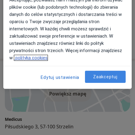
Akceptując, pozwalasz nam i naszym partnerom używać
Neurolog
plików cookie (lub podobnych technologii) do zbierania
danych do celów statystycznych i dostarczania treści w
oparciu o Twoje zwyczaje przeglądania stron
Anna Kubisz
internetowych. W każdej chwili możesz sprawdzić i
Neurolog
zaktualizować swoje preferencje w ustawieniach. W
ustawieniach znajdziesz również linki do polityk
7 opinii
prywatności stron trzecich. Więcej informacji znajdziesz
w
polityka cookies
Adres
Zaakceptuj
Edytuj ustawienia
Powiększ mapę
Medicus
Piłsudskiego 3, 57-100 Strzelin