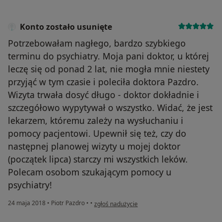
Konto zostało usunięte
Potrzebowałam nagłego, bardzo szybkiego
terminu do psychiatry. Moja pani doktor, u której
leczę się od ponad 2 lat, nie mogła mnie niestety
przyjąć w tym czasie i poleciła doktora Pazdro.
Wizyta trwała dosyć długo - doktor dokładnie i
szczegółowo wypytywał o wszystko. Widać, że jest
lekarzem, któremu zależy na wysłuchaniu i
pomocy pacjentowi. Upewnił się też, czy do
następnej planowej wizyty u mojej doktor
(początek lipca) starczy mi wszystkich leków.
Polecam osobom szukającym pomocy u
psychiatry!
w opinii użytkownika Konto zostało usunięte
24 maja 2018
•
Piotr Pazdro
•
•
zgłoś nadużycie