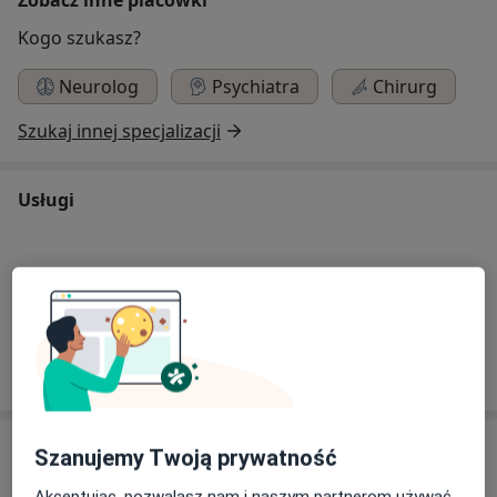
Kogo szukasz?
Neurolog
Psychiatra
Chirurg
Szukaj innej specjalizacji
Usługi
Konsultacja neurologiczna
W jaki sposób ustalane są ceny?
Specjaliści
Szanujemy Twoją prywatność