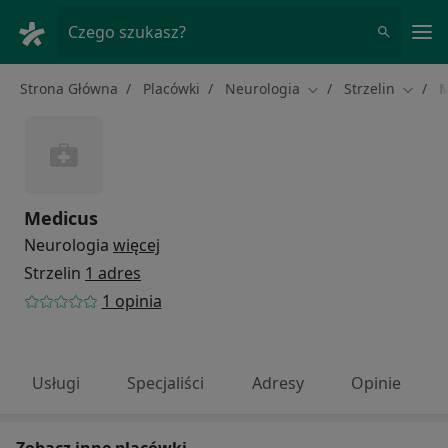
Me
Czego szukasz?
Strona Główna
Placówki
Neurologia
Strzelin
M
Zmień miasto
Zmień 
Medicus
Neurologia
więcej
Strzelin
1 adres
1 opinia
Usługi
Specjaliści
Adresy
Opinie
Zobacz inne placówki