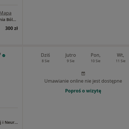
Mapa
NeuroVitalis - Nowoczesna Medycyna Leczenia Bólu i Schorzeń Neurologicznych
300 zł
f
Dziś
Jutro
Pon,
Wt,
8 Sie
9 Sie
10 Sie
11 Sie
Umawianie online nie jest dostępne
Poproś o wizytę
MIWOMED Klinika Medycyny Regeneracyjnej i Neurochirurgii