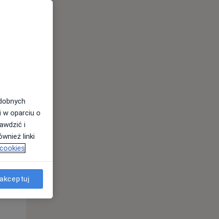
odobnych
Śr,
Czw,
Pt,
i w oparciu o
12 Sie
13 Sie
14 Sie
awdzić i
wnież linki
 cookies
akceptuj