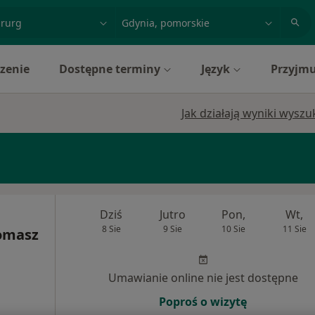
acja, badanie lub nazwisko
miasto lub dzielnica
zenie
Dostępne terminy
Język
Przyjmu
Jak działają wyniki wysz
Dziś
Jutro
Pon,
Wt,
8 Sie
9 Sie
10 Sie
11 Sie
Tomasz
Umawianie online nie jest dostępne
Poproś o wizytę