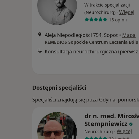
W trakcie specjalizacji
·
Więcej
(Neurochirurg)
15 opinii
Aleja Niepodległości 754, Sopot
•
Mapa
Konsultacj
Dostępni specjaliści
Specjaliści znajdują się poza Gdynia, pomors
dr n. med. Miros
Stempniewicz
·
Więcej
Neurochirurg
331 opinii