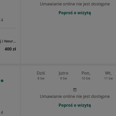
Umawianie online nie jest dostępne
Poproś o wizytę
 4
MIWOMED Klinika Medycyny Regeneracyjnej i Neurochirurgii
400 zł
Dziś
Jutro
Pon,
Wt,
8 Sie
9 Sie
10 Sie
11 Sie
Umawianie online nie jest dostępne
Poproś o wizytę
 4