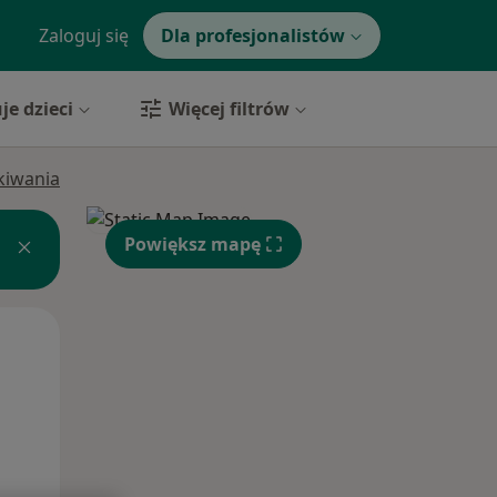
Zaloguj się
Dla profesjonalistów
je dzieci
Więcej filtrów
ukiwania
Powiększ mapę
Śr,
Czw,
Pt,
12 Sie
13 Sie
14 Sie