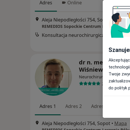
Adres
Online
Aleja Niepodległości 754, Sopot
•
Mapa
Konsultacj
Szanuje
Akceptując
dr n. med. Jakub
technologii
Wiśniewski
Twoje zwyc
·
Więcej
Neurochirurg
zaktualizo
288 opinii
do polityk 
Adres 1
Adres 2
Adres 3
Aleja Niepodległości 754, Sopot
•
Mapa