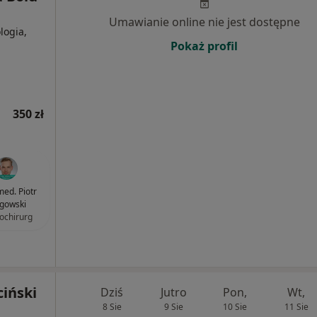
Umawianie online nie jest dostępne
logia,
Pokaż profil
350 zł
med. Piotr
gowski
ochirurg
ciński
Dziś
Jutro
Pon,
Wt,
8 Sie
9 Sie
10 Sie
11 Sie