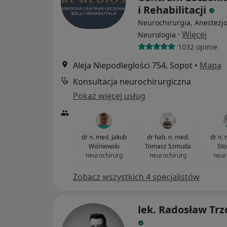
i Rehabilitacji
Neurochirurgia, Anestezjo
·
Więcej
Neurologia
1032 opinie
Aleja Niepodległości 754, Sopot
•
Mapa
Konsultacja neurochirurgiczna
Pokaż więcej usług
dr n. med. Jakub
dr hab. n. med.
dr n. 
Wiśniewski
Tomasz Szmuda
Sto
neurochirurg
neurochirurg
neur
Zobacz wszystkich 4 specjalistów
lek. Radosław Trz