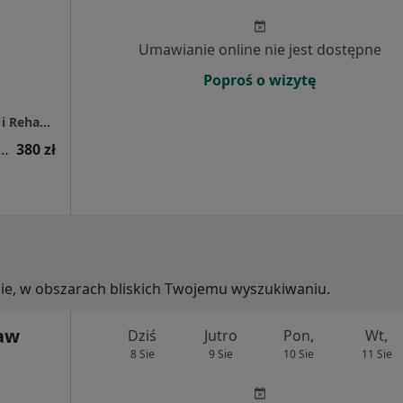
Umawianie online nie jest dostępne
Poproś o wizytę
REMEDIOS Sopockie Centrum Leczenia Bólu i Rehabilitacji
a neurochirurgiczna (pierwsza wizyta)
380 zł
kie, w obszarach bliskich Twojemu wyszukiwaniu.
ław
Dziś
Jutro
Pon,
Wt,
8 Sie
9 Sie
10 Sie
11 Sie