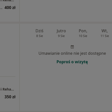
a neurochirurgiczna (pierwsza wizyta)
400 zł
Dziś
Jutro
Pon,
Wt,
8 Sie
9 Sie
10 Sie
11 Sie
Umawianie online nie jest dostępne
Poproś o wizytę
REMEDIOS Sopockie Centrum Leczenia Bólu i Rehabilitacji
350 zł