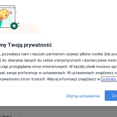
REMEDIOS Sopockie Centrum Leczenia Bólu i Rehabilitacji
a neurochirurgiczna (kolejna wizyta)
500 zł
my Twoją prywatność
, pozwalasz nam i naszym partnerom używać plików cookie (lub p
Dziś
Jutro
Pon,
Wt,
) do zbierania danych do celów statystycznych i dostarczania treśc
8 Sie
9 Sie
10 Sie
11 Sie
zaje przeglądania stron internetowych. W każdej chwili możesz spr
wać swoje preferencje w ustawieniach. W ustawieniach znajdziesz ró
Umawianie online nie jest dostępne
prywatności stron trzecich. Więcej informacji znajdziesz w
polityka
Poproś o wizytę
Za
Edytuj ustawienia
REMEDIOS Sopockie Centrum Leczenia Bólu i Rehabilitacji