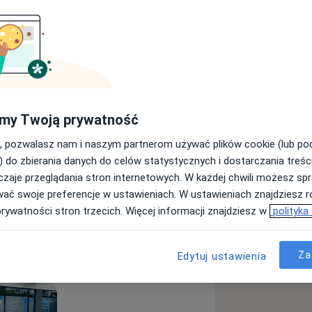
 na Uniwersytecie Medycznym im.
16 roku ukończyłam studia
iczna- “Opiniowanie, Edukacja,
ewicza w Poznaniu, a w 2018 roku
 Biomedycznych Badań Naukowych na
my Twoją prywatność
inkowskiego w Poznaniu. W 2022 roku
 za rozprawę na temat “Ocena
, pozwalasz nam i naszym partnerom używać plików cookie (lub p
euronalnego oraz zmian
) do zbierania danych do celów statystycznych i dostarczania treśc
esiączkowania
iąży powikłanej wewnątrzmacicznym
zaje przeglądania stron internetowych. W każdej chwili możesz spr
romotorem była Pani Prof. Mariola
wać swoje preferencje w ustawieniach. W ustawieniach znajdziesz ró
prywatności stron trzecich. Więcej informacji znajdziesz w
polityka
tologii i Ginekologii Ginekologiczno-
j. Jestem autorką i współautorką
Za
Edytuj ustawienia
ukowych i podręcznikach z zakresu
agród na konferencjach polskich i
łam grant Narodowego Centrum Nauki
ktu badawczego, związanego z ciążą