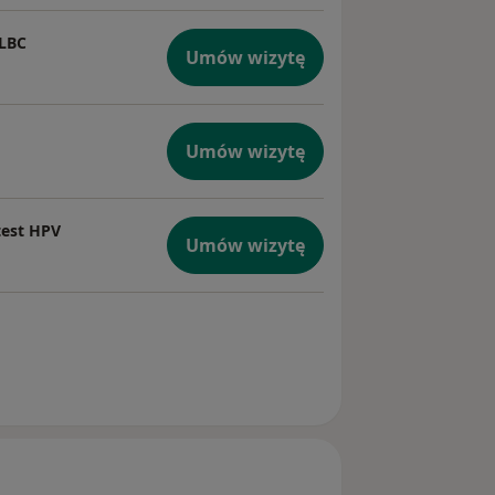
ę
 LBC
Umów wizytę
Umów wizytę
test HPV
Umów wizytę