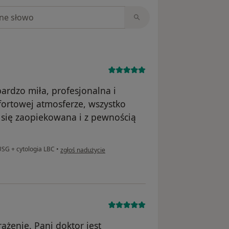
niach
ardzo miła, profesjonalna i
ortowej atmosferze, wszystko
 się zaopiekowana i z pewnością
w opinii użytkownika Blanka
USG + cytologia LBC
•
zgłoś nadużycie
ażenie. Pani doktor jest