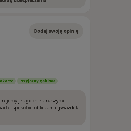
według ubezpieczenia
Dodaj swoją opinię
ekarza
Przyjazny gabinet
rujemy je zgodnie z naszymi
iach i sposobie obliczania gwiazdek
ięcej o opiniach