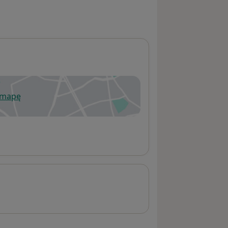
 mapę
wiera się w nowej karcie