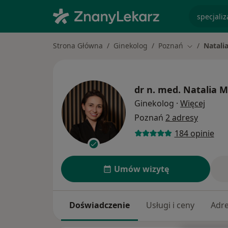
specjaliz
Strona Główna
Ginekolog
Poznań
Natali
Zmień mias
dr n. med.
Natalia M
O spec
Ginekolog
·
Więcej
Poznań
2 adresy
184 opinie
Umów wizytę
Doświadczenie
Usługi i ceny
Adr