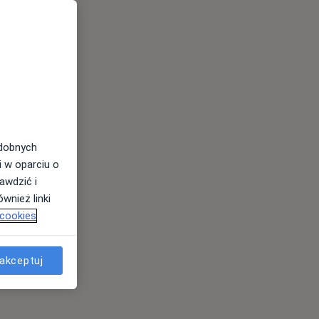
odobnych
i w oparciu o
awdzić i
wnież linki
 cookies
akceptuj