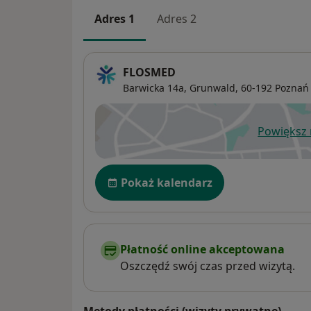
Adres 1
Adres 2
FLOSMED
Barwicka 14a,
Grunwald
, 60-192
Poznań
Powiększ
ot
Dostępność
Pokaż kalendarz
Płatność online akceptowana
Oszczędź swój czas przed wizytą.
Metody płatności (wizyty prywatne)