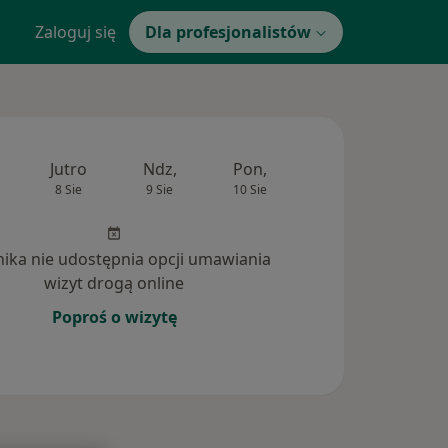
Zaloguj się
Dla profesjonalistów
Jutro
Ndz,
Pon,
Wt,
Śr,
8 Sie
9 Sie
10 Sie
11 Sie
12 Si
inika nie udostępnia opcji umawiania
wizyt drogą online
Poproś o wizytę