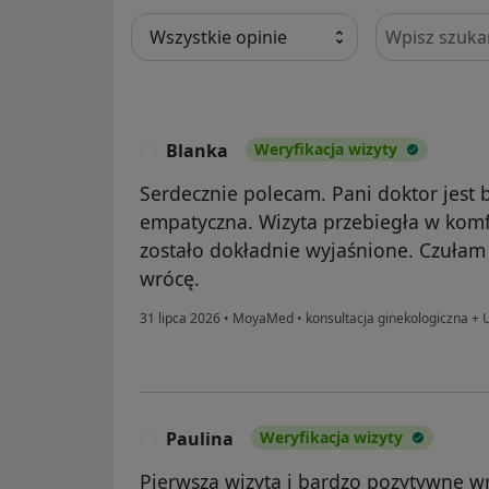
Szukaj w opi
Blanka
Weryfikacja wizyty
B
Serdecznie polecam. Pani doktor jest b
empatyczna. Wizyta przebiegła w komf
zostało dokładnie wyjaśnione. Czułam
wrócę.
31 lipca 2026
•
MoyaMed
•
konsultacja ginekologiczna + 
Paulina
Weryfikacja wizyty
P
Pierwsza wizyta i bardzo pozytywne wr