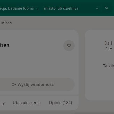
acja, badanie lub nazwisko
miasto lub dzielnica
a Misan
to
Dziś
isan
7 Sie
jalizacjach
Ta kl
Wyślij wiadomość
esy
Ubezpieczenia
Opinie (184)